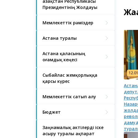
Қазақстан Республикасы
Президентінің Жолдауы
Жа
Мемлекеттік рәміздер
Астана туралы
Астана қаласының
Қоғамдық кеңесі
12.0
Сыбайлас жемқорлыққа
қарсы күрес
Астан
депут
Мемлекеттік сатып алу
Респу
Назар
жолда
Бюджет
револ
дамуд
Заңнамалық актілерді іске
турал
асыру туралы ақпарат