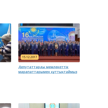
15.12.2017
Депутаттарды мемлекеттік
марапаттарымен құттықтаймыз