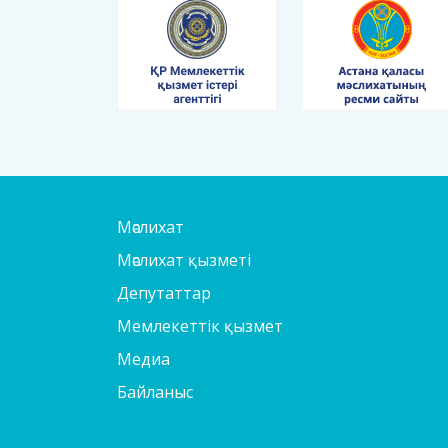
Мәслихат
Мәслихат қызметі
Депутаттар
Мемлекеттік қызмет
Медиа
Байланыс