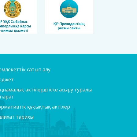
млекеттік сатып алу
юджет
ңнамалық актілерді іске асыру туралы
парат
рмативтік құқықтық актілер
слихат тарихы