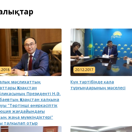
ңалықтар
1.2018
20.12.2017
алық мәслихаттың
Күн тәртібінде қала
аттары Қазақстан
тұрғындарының мәселесі
бликасының Президенті Н.Ә.
баевтың Қазақстан халқына
уы "Төртінші өнеркәсіптік
юция жағдайындағы
ың жаңа мүмкіндіктері"
ы талқылап отыр