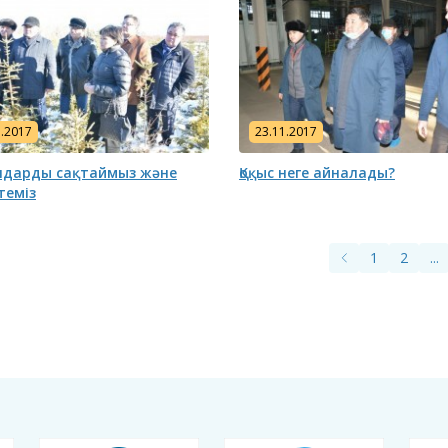
1.2017
23.11.2017
дарды сақтаймыз және
Қоқыс неге айналады?
теміз
1
2
...