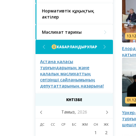
Нормативтік құқықтық
актілер
Мәслихат тарихы
13.1
ХАБАРЛАНДЫРУЛАР
Елорд
қатын
асы халқының
Астана қаласы
Астана қал
тұрғындарының және
тұрғындары
қалалық мәслихаттың
сегізінші сайланымының
депутаттарының назарына!
КҮНТІЗБЕ
01.1
Тамыз,
2026
Үркер
тұрғы
шешіл
ДС
СС
СР
БС
ЖМ
СН
ЖК
1
2