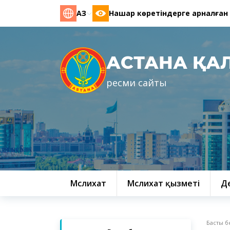
ҚАЗ
Нашар көретіндерге арналған
АСТАНА ҚА
ресми сайты
Мәслихат
Мәслихат қызметі
Д
Басты б