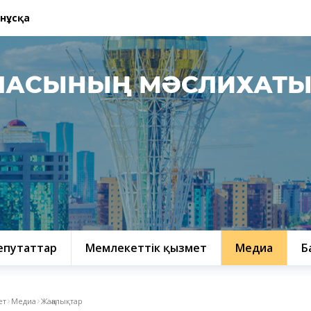
 нұсқа
ЛАСЫНЫҢ МӘСЛИХАТ
епутаттар
Мемлекеттік қызмет
Медиа
Б
ет
Медиа
Жаңалықтар