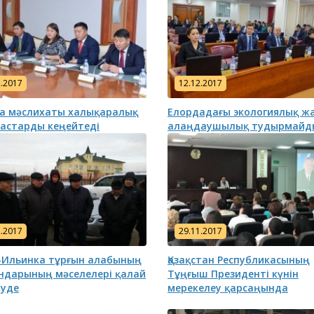
2.2017
12.12.2017
а мәслихаты халықаралық
Елордадағы экологиялық ж
астарды кеңейтеді
алаңдаушылық тудырмайд
асының
Астана қаласы
Бюджеттік 
ның назарына!
тұрғындарының және Астана
паспорты
қаласы мәслихатының
сегізінші сайланым
депутаттарының назарына!
2.2017
29.11.2017
-Ильинка тұрғын алабының
Қазақстан Республикасының
ндарының мәселелері қалай
Тұңғыш Президенті күнін
уде
мерекелеу қарсаңында