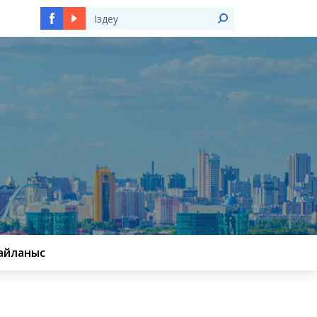
Ы
айланыс