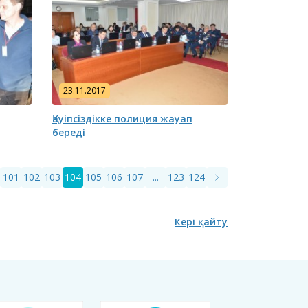
23.11.2017
Қауіпсіздікке полиция жауап
береді
101
102
103
104
105
106
107
...
123
124
Кері қайту