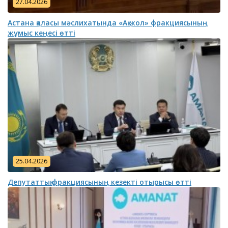
27.04.2026
Астана қаласы мәслихатында «Ақ жол» фракциясының
жұмыс кеңесі өтті
25.04.2026
Депутаттық фракциясының кезекті отырысы өтті