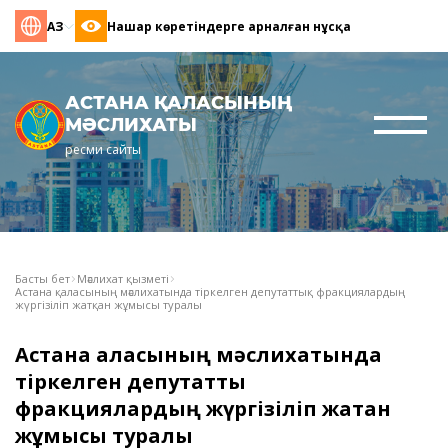
ҚАЗ
Нашар көретіндерге арналған нұсқа
АСТАНА ҚАЛАСЫНЫҢ
МӘСЛИХАТЫ
ресми сайты
Басты бет
Мәслихат қызметі
Астана қаласының мәслихатында тіркелген депутаттық фракциялардың
жүргізіліп жатқан жұмысы туралы
Астана қаласының мәслихатында
тіркелген депутаттық
фракциялардың жүргізіліп жатқан
жұмысы туралы