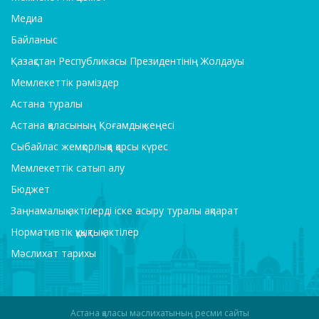
Медиа
Байланыс
Қазақстан Республикасы Президентінің Жолдауы
Мемлекеттік рәміздер
Астана туралы
Астана қаласының Қоғамдық кеңесі
Сыбайлас жемқорлыққа қарсы күрес
Мемлекеттік сатып алу
Бюджет
Заңнамалық актілерді іске асыру туралы ақпарат
Нормативтік құқықтық актілер
Мәслихат тарихы
Астана қаласы мәслихатының ресми сайты