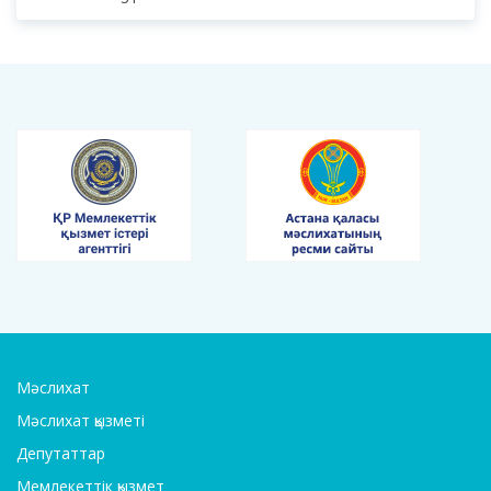
Мәслихат
Мәслихат қызметі
Депутаттар
Мемлекеттік қызмет