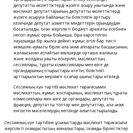
депутаттық өкілеттіктерді жүзеге асыру уақытында және
мәслихат депутаттарының депутаттық өкілеттіктерді
жүзеге асыруға байланысты біліктілігін арттыру
кезеңінде депутат қызметтік міндеттерін орындаудан
босатылады, оған жергілікті бюджет қаражаты есебінен
негізгі жұмыс орны бойынша, бірақ көрсетілген
лауазымда бір жылға дейінгі жұмыс өтілі бар тиісті
әкімшілік-аумақтық бірлік қала әкімі аппараты басшысының
жалақысынан аспайтын мөлшерде орташа жалақысы
және жолдағы уақыты ескеріліп, мәслихаттың
сессиялары, тұрақты комиссиялары мен өзге де
органдарының отырыстары өтетін, біліктілігі
арттырылатын мерзімге іссапар шығыстары өтеледі.
Сессияның күн тәртібі мәслихат төрағасымен
мәслихаттың жұмыс жоспарының, мәслихаттың тұрақты
комиссиялары мен өзге де органдары, депутаттық
фракция, депутаттық топтар мен депутаттар, қала әкімі
енгізетін мәселелердің негізінде қалыптастырылады.
Сессияның күн тәртібіне ұсыныстарды мәслихат төрағасына
жергілікті қоғамдастықтың жиналыстары, қоғамдық бірлестіктер