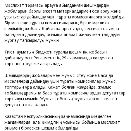
Мәслихат төрағасы қарауға қабылданған шешімдердің
жобаларын барлық қажетті материалдармен қоса қарау және
ұсыныстар дайындау үшін тұрақты комиссияларға жолдайды.
Бір мезгілде тұрақты комиссиялардың біріне мәслихат
шешімінің жобасы бойынша қорытынды, сессияға қосымша
баяндама дайындау, қосымша ақпарат жинау мен талдауды
жүргізу тапсырылуы мүмкін.
Тиісті аумақтың бюджеті туралы шешімнің жобасын
дайындау осы Регламенттің 29-тармағында көзделген
тәртіппен жүзеге асырылады.
Шешімдердің жобаларымен жұмыс істеу және басқа да
мәселелерді дайындау үшін тұрақты комиссиялар жұмыс
топтарын құра алады. Қажет болған жағдайда, жұмыс
тобының құрамына басқа тұрақты комиссиялардан депутаттар
тартылуы мүмкін. Жұмыс тобының жұмысына кез келген
депутат қатыса алады.
Қазақстан Республикасының заңнамасында көзделген
жағдайларда, қала әкімдігінің ұсынысы бойынша мәслихат
онымен бірлескен шешім қабылдайды.