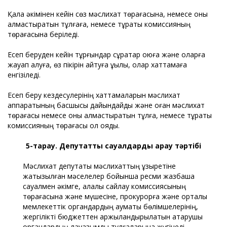
Қала әкімінен кейін сөз мәслихат төрағасына, немесе оны
алмастыратын тұлғаға, немесе тұрақты комиссияның
төрағасына беріледі.
Есеп беруден кейін тұрғындар сұрақтар қоюға және оларға
жауап алуға, өз пікірін айтуға құқылы, олар хаттамаға
енгізіледі.
Есеп беру кездесулерінің хаттамаларын мәслихат
аппаратының басшысы дайындайды және оған мәслихат
төрағасы немесе оны алмастыратын тұлға, немесе тұрақты
комиссияның төрағасы қол қояды.
5-тарау. Депутаттық сауалдарды қарау тәртібі
Мәслихат депутаты мәслихаттың құзыретіне
жатқызылған мәселелер бойынша ресми жазбаша
сауалмен әкімге, қалалық сайлау комиссиясының
төрағасына және мүшесіне, прокурорға және орталық
мемлекеттік органдардың аумақтық бөлімшелерінің,
жергілікті бюджеттен қаржыландырылатын атқарушы
органдардың лауазымды тұлғаларына жүгінеді.