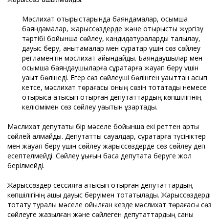
Мәслихат отырыстарында баяндамалар, қосымша
баяндамалар, жарыссөздерде және отырысты жүргізу
тәртібі бойынша сөйлеу, кандидатураларды талқылау,
дауыс беру, анықтамалар мен сұрақтар үшін сөз сөйлеу
регламентін мәслихат айқындайды. Баяндаушылар мен
қосымша баяндаушыларға сұрақтарға жауап беру үшін
уақыт бөлінеді. Егер сөз сөйлеуші бөлінген уақыттан асып
кетсе, мәслихат төрағасы оның сөзін тоқтатады немесе
отырысқа қатысып отырған депутаттардың көпшілігінің
келісімімен сөз сөйлеу уақытын ұзартады.
Мәслихат депутаты бір мәселе бойынша екі реттен артық
сөйлей алмайды. Депутаттық сауалдар, сұрақтарға түсініктер
мен жауап беру үшін сөйлеу жарыссөздерде сөз сөйлеу деп
есептелмейді. Сөйлеу құқығын басқа депутатқа беруге жол
берілмейді.
Жарыссөздер сессияға қатысып отырған депутаттардың
көпшілігінің ашық дауыс беруімен тоқтатылады. Жарыссөздерді
тоқтату туралы мәселе қойылған кезде мәслихат төрағасы сөз
сөйлеуге жазылған және сөйлеген депутаттардың саны