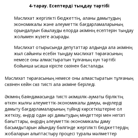
4-тарау. Есептерді тыңдау тәртібі
Мәслихат жергілікті бюджеттің, қаланы дамытудың
экономикалық және әлеуметтік бағдарламаларының
орындалуын бақылауды елорда әкімінің есептерін тыңдау
жолымен жүзеге асырады.
Мәслихат отырысында депутаттар алдында қала әкімінің
жыл сайынғы есебін тыңдау мәслихат төрағасының
немесе оны алмастыратын тұлғаның күн тәртібі
бойынша қысқаша кіріспе сөзінен басталады.
Мәслихат төрағасының немесе оны алмастыратын тұлғаның
сөзінен кейін сөз тиісті қала әкіміне беріледі.
Әкімнің баяндамасында тиісті әкімшілік-аумақтық бірліктің
өткен жылғы әлеуметтік-экономикалық дамуы, өңірлерді
дамыту бағдарламаларының түйінді көрсеткіштеріне қол
жеткізу, өңірді одан әрі дамытудың міндеттері мен негізгі
бағыттары, өңірдің әлеуметтік-экономикалық даму
басымдықтарын айқындау бөлігінде жергілікті бюджеттердің
жобаларын қалыптастыру процесі туралы мәліметтер