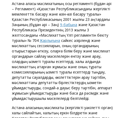
Астана қаласы мәслихатының осы регламенті (бұдан әрі
– Регламент) «Қазақстан Республикасындағы жергілікті
мемлекеттік басқару және өзін-өзі басқару туралы»
Қазақстан Республикасының 2001 жылғы 23 қаңтардағы
Заңының (бұдан әрі – Заң)
9-бабына
және Қазақстан
Республикасы Президентінің 2013 жылғы 3
желтоқсандағы «Мәслихаттың Үлгі регламентін бекіту
туралы» № 704
Жарлығына
сәйкес әзірленді және
мәслихаттың сессияларын, оның органдарының
отырыстарын өткізу, оларға білім беру және мәслихат
органдарын сайлау мәселелерін енгізу және қарау,
олардың қызметі туралы есептерді, халық алдында
мәслихаттың атқарған жұмысы және оның тұрақты
комиссияларының қызметі туралы есептерді тыңдау,
депутаттық сауалдарды, өкілеттіктерін қарау тәртібін,
мәслихаттағы депутаттық бірлестіктердің қызметін
ұйымдастыруды, сондай-ақ дауыс беру тәртібін, аппарат
жұмысын ұйымдастыруды және басқа да рәсімдік және
ұйымдастырушылық мәселелерді белгілейді.
Астана қаласының мәслихаты (жергілікті уәкілетті орган)
халқы сайлайтын, халықтың еркін білдіретін және