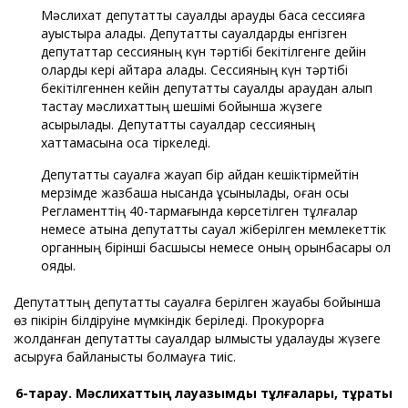
Мәслихат депутаттық сауалды қарауды басқа сессияға
ауыстыра алады. Депутаттық сауалдарды енгізген
депутаттар сессияның күн тәртібі бекітілгенге дейін
оларды кері қайтара алады. Сессияның күн тәртібі
бекітілгеннен кейін депутаттық сауалды қараудан алып
тастау мәслихаттың шешімі бойынша жүзеге
асырылады. Депутаттық сауалдар сессияның
хаттамасына қоса тіркеледі.
Депутаттық сауалға жауап бір айдан кешіктірмейтін
мерзімде жазбаша нысанда ұсынылады, оған осы
Регламенттің 40-тармағында көрсетілген тұлғалар
немесе атына депутаттық сауал жіберілген мемлекеттік
органның бірінші басшысы немесе оның орынбасары қол
қояды.
Депутаттың депутаттық сауалға берілген жауабы бойынша
өз пікірін білдіруіне мүмкіндік беріледі. Прокурорға
жолданған депутаттық сауалдар қылмыстық қудалауды жүзеге
асыруға байланысты болмауға тиіс.
6-тарау. Мәслихаттың лауазымды тұлғалары, тұрақты