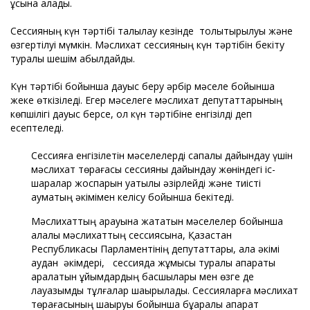
ұсына алады.
Сессияның күн тәртібі талқылау кезінде толықтырылуы және
өзгертілуі мүмкін. Мәслихат сессияның күн тәртібін бекіту
туралы шешім қабылдайды.
Күн тәртібі бойынша дауыс беру әрбір мәселе бойынша
жеке өткізіледі. Егер мәселеге мәслихат депутаттарының
көпшілігі дауыс берсе, ол күн тәртібіне енгізілді деп
есептеледі.
Сессияға енгізілетін мәселелерді сапалы дайындау үшін
мәслихат төрағасы сессияны дайындау жөніндегі іс-
шаралар жоспарын уақтылы әзірлейді және тиісті
аумақтың әкімімен келісу бойынша бекітеді.
Мәслихаттың қарауына жататын мәселелер бойынша
қалалық мәслихаттың сессиясына, Қазақстан
Республикасы Парламентінің депутаттары, қала әкімі
аудан әкімдері, сессияда жұмысы туралы ақпараты
қаралатын ұйымдардың басшылары мен өзге де
лауазымды тұлғалар шақырылады. Сессияларға мәслихат
төрағасының шақыруы бойынша бұқаралық ақпарат