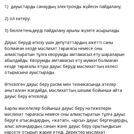
1) дауыстарды санаудың электрондық жүйесін пайдалану;
2) қол көтеру;
3) бюллетеньдерді пайдалану арқылы жүзеге асырылады.
Дауыс беруді өткізу үшін депутаттардың қажетті саны
болмаған кезде мәслихат төрағасы немесе оны
алмастыратын тұлға кворумды қамтамасыз ету шараларын
қабылдайды. Кворумды қамтамасыз ету мүмкін болмаған
кезде төрағалық етуші дауыс беруді мәслихаттың келесі
отырысына ауыстырады.
Өткізілген дауыс беру рәсімі мен техникасында қателер
анықталған жағдайда, мәслихаттың шешімі бойынша қайта
дауыс беру өткізіледі.
Барлық мәселелер бойынша дауыс беру нәтижелерін
мәслихат төрағасы немесе оны алмастыратын тұлға дауыс
беруге қатысқандардың, «жақтап», «қарсы» дауыс бергендердің,
қалыс қалғандардың санын және дауыс беру қорытындысын
көрсете отырып жария етеді. Деректер мәслихат