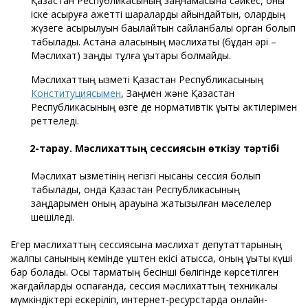
Қазақстан Республикасының заңнамасына сәйкес, оны
іске асыруға қажетті шараларды айқындайтын, олардың
жүзеге асырылуын бақылайтын сайланбалы орган болып
табылады. Астана қаласының мәслихаты (бұдан әрі –
Мәслихат) заңды тұлға құқықтары болмайды.
Мәслихаттың қызметі Қазақстан Республикасының
Конституциясымен
, Заңмен және Қазақстан
Республикасының өзге де нормативтік құқықтық актілерімен
реттеледі.
2-тарау. Мәслихаттың сессиясын өткізу тәртібі
Мәслихат қызметінің негізгі нысаны сессия болып
табылады, онда Қазақстан Республикасының
заңдарымен оның қарауына жатқызылған мәселелер
шешіледі.
Егер мәслихаттың сессиясына мәслихат депутаттарының
жалпы санының кемінде үштен екісі қатысса, оның құқықтық күші
бар болады. Осы тармақтың бесінші бөлігінде көрсетілген
жағдайларды қоспағанда, сессия мәслихаттың техникалық
мүмкіндіктері ескеріліп, интернет-ресурстарда онлайн-