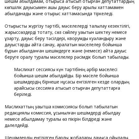
шешім қабылдамай, отырысқа қатысып отырған депутаттардың
көпшілік дауысымен ашық дауыс беру арқылы хаттамамен
қабылданады және отырыс хаттамасында тіркеледі.
Отырысты жүргізу тәртібі, мәселелерді талқылау кезектілігі,
жарыссөздерді тоқтату, сөз сөйлеу уақытын шектеу немесе
ұзарту, дауыс беру тәсілдері, кворумды куәландыру және
дауыстарды қайта санау, қаралатын мәселелер бойынша
бұрын қабылданған шешімдерге және (немесе) қайта дауыс
беруге оралу туралы мәселелер рәсімдік болып табылады.
Мәслихат сессиясы күн тәртібінің әрбір мәселесі
бойынша шешім қабылдайды. Бір мәселе бойынша
шешімдердің бірнеше нұсқасы енгізілген кезде олардың
әрқайсысы сессияға қатысып отырған депутаттарға
беріледі.
Мәслихаттың уақытша комиссиясы болып табылатын
редакциялық комиссия, ұсынылған шешімдерді қабылдау
немесе қабылдамау туралы өз пікірін білдіреді және
дәлелдейді.
Шешімдердің енгізілген барлық жобалары дауысқа қойылады.