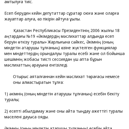
қамтылуға тиіс.
Есеп беруден кейін депутаттар сұрақтар қоюға және оларға
жауаптар алуға, өз пікірін айтуға құқылы.
Қазақстан Республикасы Президентінің 2006 жылғы 18
қаңтардағы №19 «Әкімдердің мәслихаттар алдында есеп
беруін өткізу туралы» Жарлығына сәйкес, Әкімнің (оның
міндетін атқарушы тұлғаның) өзіне жүктелген функциялар
мен міндеттердің орындалуы туралы есебі және ол бойынша
шешімнің жобасы тиісті сессиядан үш апта бұрын
мәслихаттың қарауына енгізіледі.
Отырыс аяқталғаннан кейін мәслихат төрағасы немесе
оны алмастыратын тұлға:
1) әкімнің (оның міндетін атқарушы тұлғаның) есебін бекіту
туралы;
2) есепті қабылдамау және оны қайта тыңдау қажеттігі туралы
мәселені дауысқа қояды.
Әкімнің (оның міндетін атқарушы тұлғаның) есебін қайта