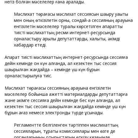
негіз болған мәселелер ғана қаралады.
Мәслихат төрағасы мәслихат сессиясын шақыру уақыты
мен оның өткізілетін орны, сондай-ақ сессияның қарауына
енгізілетін мәселелер туралы көрсетілген ақпаратты
тиісті мәслихаттың ресми интернет-ресурсында
орналастыру арқылы депутаттарды, халықты, әкімді
хабардар етеді.
Ақпарат тиісті мәслихаттың интернет-ресурсында сессияға
дейін кемінде он күн қалғанда, ал кезектен тыс сессия
шақырылған жағдайда – кемінде үш күн бұрын
орналастырылуға тиіс.
Мәслихат төрағасы сессияның қарауына енгізілетін
мәселелер бойынша қажетті материалдарды депутаттарға
және әкімге сессияға дейін кемінде бес күн қалғанда, ал
кезектен тыс сессия шақырылған жағдайда кемінде үш күн
бұрын қағаз немесе электрондық түрде ұсынады.
Регламентте белгіленген тәртіппен мәслихаттың
сессияларын, тұрақты комиссиялары мен өзге де
органдарының отырыстарын өткізу кезеңінде,