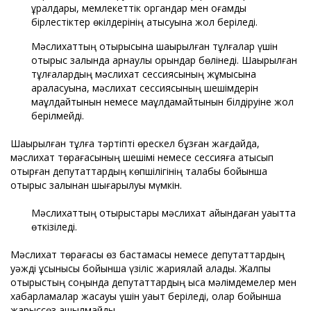
құралдары, мемлекеттік органдар мен қоғамдық
бірлестіктер өкілдерінің қатысуына жол беріледі.
Мәслихаттың отырысына шақырылған тұлғалар үшін
отырыс залында арнаулы орындар бөлінеді. Шақырылған
тұлғалардың мәслихат сессиясының жұмысына
араласуына, мәслихат сессиясының шешімдерін
мақұлдайтынын немесе мақұлдамайтынын білдіруіне жол
берілмейді.
Шақырылған тұлға тәртіпті өрескел бұзған жағдайда,
мәслихат төрағасының шешімі немесе сессияға қатысып
отырған депутаттардың көпшілігінің талабы бойынша
отырыс залынан шығарылуы мүмкін.
Мәслихаттың отырыстары мәслихат айқындаған уақытта
өткізіледі.
Мәслихат төрағасы өз бастамасы немесе депутаттардың
уәжді ұсынысы бойынша үзіліс жариялай алады. Жалпы
отырыстың соңында депутаттардың қысқа мәлімдемелер мен
хабарламалар жасауы үшін уақыт беріледі, олар бойынша
жарыссөз ашылмайды.