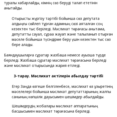
туралы хабарлайды, кімнің сөз беруді талап ететінін
анықтайды.
Отырысты жүргізу тәртібі бойынша сөз депутатқа
алдыңғы сөйлеп тұрған адамның сөзі аяқталған соң
кезектен тыс беріледі. Мәслихат төрағасы анықтама,
депутаттық сауал, сұраққа жауап және талқыланып отырған
мәселе бойынша түсіндірме беру үшін кезектен тыс сөз
бере алады.
Баяндаушыларға сұрақтар жазбаша немесе ауызша түрде
беріледі. Жазбаша сұрақтар мәслихат төрағасына беріледі
және мәслихат отырысында жария етіледі.
3-тарау. Мәслихат актілерін қабылдау тәртібі
Егер Заңда өзгеше белгіленбесе, мәслихат өз құзыретінің
мәселелері бойынша мәслихат депутаттарының жалпы
санының көпшілік дауысымен шешімдер қабылдайды.
Шешімдердің жобалары мәслихат аппаратының
басшысымен мәслихат төрағасына беріледі.