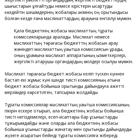
шығыстарын ұлғайтуды немесе кірістерін қысқартуды
көздейтін шешімдерінің жобалары әкімнің оң қорытындысы
болған кезде ғана мәслихаттардың қарауына енгізілуі мүмкін.
Қала бюджетінің жобасы мәслихаттың тұрақты
комиссияларында қаралады. Мәслихат немесе
мәслихаттың төрағасы бюджеттің жобасын қарау
жөніндегі мәслихаттың уақытша комиссиясын құрады,
оның құрамына мәслихат аппаратының қызметкерлері,
жергілікті атқарушы органдардың өкілдері қосылуы мүмкін.
Мәслихат төрағасы бюджет жобасы келіп түскен күннен
бастап екі жұмыс күні ішінде тиісті комиссияның атына
бюджет жобасы бойынша қорытынды дайындауға қажетті
мерзімдер көрсетілген, тапсырма жолдайды.
Тұрақты комиссиялар мәслихаттың уақытша комиссиясының
пікірін ескере отырып, қала бюджетінің жобасы бойынша
тиісті негіздемелері, есеп-қисаптары бар ұсыныстарды
тұжырымдайды және оларды қала бюджетінің жобасы
бойынша ұсыныстарды жинақтау мен қорытынды дайындауды
жүзеге асыратын бейінді тұрақты комиссияға жібереді.