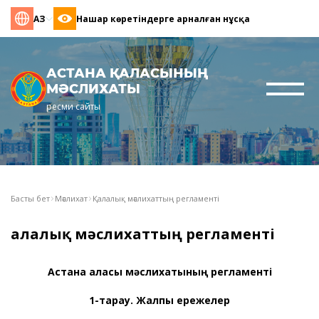
ҚАЗ
Нашар көретіндерге арналған нұсқа
АСТАНА ҚАЛАСЫНЫҢ
МӘСЛИХАТЫ
ресми сайты
Басты бет
Мәслихат
Қалалық мәслихаттың регламенті
Қалалық мәслихаттың регламенті
Астана қаласы мәслихатының регламенті
1-тарау. Жалпы ережелер