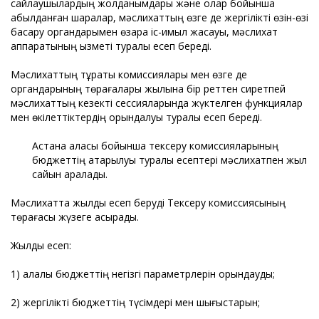
сайлаушылардың жолданымдары және олар бойынша
қабылданған шаралар, мәслихаттың өзге де жергілікті өзін-өзі
басқару органдарымен өзара іс-қимыл жасауы, мәслихат
аппаратының қызметі туралы есеп береді.
Мәслихаттың тұрақты комиссиялары мен өзге де
органдарының төрағалары жылына бір реттен сиретпей
мәслихаттың кезекті сессияларында жүктелген функциялар
мен өкілеттіктердің орындалуы туралы есеп береді.
Астана қаласы бойынша тексеру комиссияларының
бюджеттің атқарылуы туралы есептері мәслихатпен жыл
сайын қаралады.
Мәслихатта жылдық есеп беруді Тексеру комиссиясының
төрағасы жүзеге асырады.
Жылдық есеп:
1) қалалық бюджеттің негізгі параметрлерін орындауды;
2) жергілікті бюджеттің түсімдері мен шығыстарын;