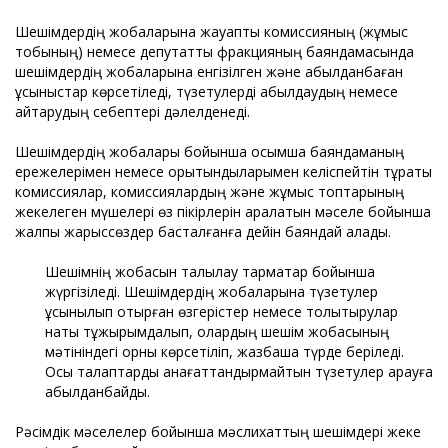
Шешімдердің жобаларына жауапты комиссияның (жұмыс
тобының) немесе депутаттық фракцияның баяндамасында
шешімдердің жобаларына енгізілген және қабылданбаған
ұсыныстар көрсетіледі, түзетулерді қабылдаудың немесе
қайтарудың себептері дәлелденеді.
Шешімдердің жобалары бойынша қосымша баяндаманың
ережелерімен немесе қорытындыларымен келіспейтін тұрақты
комиссиялар, комиссиялардың және жұмыс топтарының
жекелеген мүшелері өз пікірлерін қаралатын мәселе бойынша
жалпы жарыссөздер басталғанға дейін баяндай алады.
Шешімнің жобасын талқылау тармақтар бойынша
жүргізіледі. Шешімдердің жобаларына түзетулер
ұсынылып отырған өзгерістер немесе толықтырулар
нақты тұжырымдалып, олардың шешім жобасының
мәтініндегі орны көрсетіліп, жазбаша түрде беріледі.
Осы талаптарды қанағаттандырмайтын түзетулер қарауға
қабылданбайды.
Рәсімдік мәселелер бойынша мәслихаттың шешімдері жеке