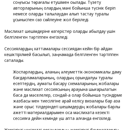
соңғысы төрағалық етушімен оқылады. Түзету
авторларының олардың мәні бойынша түсінік беріп
немесе оларды талқылаудан алып тастау туралы
ұсыныспен сөз сөйлеуіне жол беріледі.
Мәслихат шешімдеріне өзгерістер оларды қабылдау үшін
белгіленген тәртіппен енгізіледі.
Сессиялардың хаттамалары сессиядан кейін бір айдан
кешіктірілмей басылып, заңнамада белгіленген тәртіппен
сақталады.
Жоспарлардың, қаланың әлеуметтік-экономикалық даму
бағдарламаларының, олардың орындалуы туралы
есептердің, аумақты басқару схемаларының жобалары
және мәслихат сессиясының қарауына шығарылатын
басқа да мәселелер, сондай-ақ олар бойынша түсіндірме
жазбасы мен тиесілігіне қарай келісу визалары бар қазақ
және орыс тілдеріндегі шешімдердің жобалары барлық
қажетті материалдарымен қоса мәслихатқа кезекті
сессияға дейін кемінде үш апта қалғанда енгізіледі.
Жергілікті уәкілетті органдардың жергілікті бюджеттердің