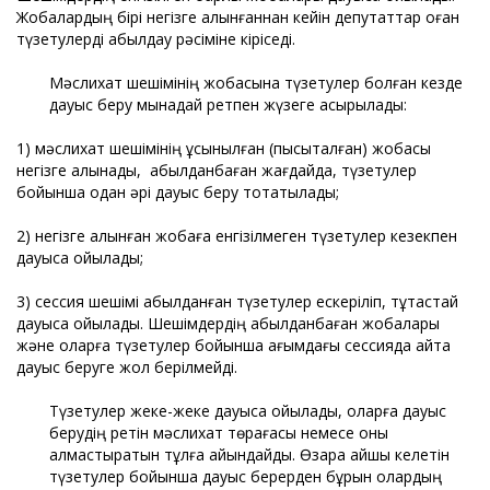
Жобалардың бірі негізге алынғаннан кейін депутаттар оған
түзетулерді қабылдау рәсіміне кіріседі.
Мәслихат шешімінің жобасына түзетулер болған кезде
дауыс беру мынадай ретпен жүзеге асырылады:
1) мәслихат шешімінің ұсынылған (пысықталған) жобасы
негізге алынады, қабылданбаған жағдайда, түзетулер
бойынша одан әрі дауыс беру тоқтатылады;
2) негізге алынған жобаға енгізілмеген түзетулер кезекпен
дауысқа қойылады;
3) сессия шешімі қабылданған түзетулер ескеріліп, тұтастай
дауысқа қойылады. Шешімдердің қабылданбаған жобалары
және оларға түзетулер бойынша ағымдағы сессияда қайта
дауыс беруге жол берілмейді.
Түзетулер жеке-жеке дауысқа қойылады, оларға дауыс
берудің ретін мәслихат төрағасы немесе оны
алмастыратын тұлға айқындайды. Өзара қайшы келетін
түзетулер бойынша дауыс берерден бұрын олардың