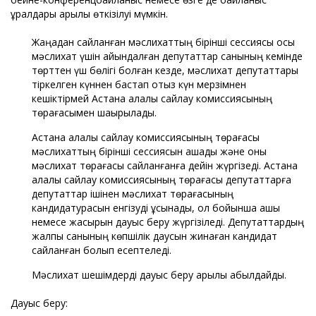
құралдары арқылы өткізілуі мүмкін.
Жаңадан сайланған мәслихаттың бірінші сессиясы осы
мәслихат үшін айқындалған депутаттар санының кемінде
төрттен үш бөлігі болған кезде, мәслихат депутаттары
тіркелген күннен бастап отыз күн мерзімнен
кешіктірмей Астана қалалық сайлау комиссиясының
төрағасымен шақырылады.
Астана қалалық сайлау комиссиясының төрағасы
мәслихаттың бірінші сессиясын ашады және оны
мәслихат төрағасы сайланғанға дейін жүргізеді. Астана
қалалық сайлау комиссиясының төрағасы депутаттарға
депутаттар ішінен мәслихат төрағасының
кандидатурасын енгізуді ұсынады, ол бойынша ашық
немесе жасырын дауыс беру жүргізіледі. Депутаттардың
жалпы санының көпшілік даусын жинаған кандидат
сайланған болып есептеледі.
Мәслихат шешімдерді дауыс беру арқылы қабылдайды.
Дауыс беру: