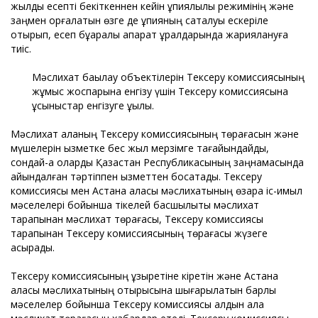
жылдық есепті бекіткеннен кейін құпиялылық режимінің және
заңмен қорғалатын өзге де құпияның сақталуы ескеріле
отырып, есеп бұқаралық ақпарат құралдарында жариялануға
тиіс.
Мәслихат бақылау объектілерін Тексеру комиссиясының
жұмыс жоспарына енгізу үшін Тексеру комиссиясына
ұсыныстар енгізуге құқылы.
Мәслихат қаланың Тексеру комиссиясының төрағасын және
мүшелерін қызметке бес жыл мерзімге тағайындайды,
сондай-ақ оларды Қазақстан Республикасының заңнамасында
айқындалған тәртіппен қызметтен босатады. Тексеру
комиссиясы мен Астана қаласы мәслихатының өзара іс-қимыл
мәселелері бойынша тікелей басшылықты мәслихат
тарапынан мәслихат төрағасы, Тексеру комиссиясы
тарапынан Тексеру комиссиясының төрағасы жүзеге
асырады.
Тексеру комиссиясының құзыретіне кіретін және Астана
қаласы мәслихатының отырысына шығарылатын барлық
мәселелер бойынша Тексеру комиссиясы алдын ала