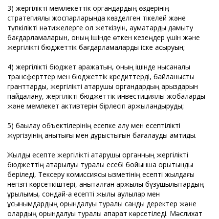
3) жергілікті мемлекеттік органдардың өздерінің
стратегиялық жоспарларында көзделген тікелей және
түпкілікті нәтижелерге қол жеткізуін, аумақтарды дамыту
бағдарламаларын, оның ішінде өткен кезеңдер үшін және
жергілікті бюджеттік бағдарламаларды іске асыруын;
4) жергілікті бюджет қаражатын, оның ішінде нысаналы
трансферттер мен бюджеттік кредиттерді, байланысты
гранттарды, жергілікті атқарушы органдардың қарыздарын
пайдалану, жергілікті бюджеттік инвестициялық жобаларды
және мемлекет активтерін бірлесіп қаржыландыруды;
5) бақылау объектілерінің есепке алу мен есептілікті
жүргізуінің анықтығы мен дұрыстығын бағалауды қамтиды.
Жылдық есепте жергілікті атқарушы органның жергілікті
бюджеттің атқарылуы туралы есебі бойынша қорытынды
беріледі, Тексеру комиссиясы қызметінің есепті жылдағы
негізгі көрсеткіштері, анықталған қаржылық бұзушылықтардың
құрылымы, сондай-ақ есепті жылы қаулылар мен
ұсынымдардың орындалуы туралы сандық деректер және
олардың орындалуы туралы ақпарат көрсетіледі. Мәслихат