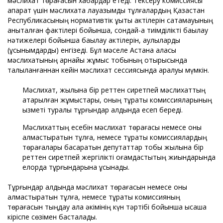
мәслихат төрағасын хабардар етеді. Тексеру комиссиясы
ақпарат үшін мәслихатқа лауазымды тұлғалардың Қазақстан
Республикасының нормативтік құқықтық актілерін сақтамауының
анықталған фактілері бойынша, сондай-ақ тиімділікті бақылау
нәтижелері бойынша бақылау актілерін, қаулыларды
(ұсынымдарды) енгізеді. Бұл мәселе Астана қаласы
мәслихатының арнайы жұмыс тобының отырысында
талқыланғаннан кейін мәслихат сессиясында қаралуы мүмкін.
Мәслихат, жылына бір реттен сиретпей мәслихаттың
атқарылған жұмыстары, оның тұрақты комиссияларының
қызметі туралы тұрғындар алдында есеп береді.
Мәслихаттың есебін мәслихат төрағасы немесе оны
алмастыратын тұлға, немесе тұрақты комиссиялардың
төрағалары басқаратын депутаттар тобы жылына бір
реттен сиретпей жергілікті қоғамдастықтың жиындарында
елорда тұрғындарына ұсынады.
Тұрғындар алдында мәслихат төрағасын немесе оны
алмастыратын тұлға, немесе тұрақты комиссияның
төрағасын тыңдау қала әкімінің күн тәртібі бойынша қысқаша
кіріспе сөзімен басталады.