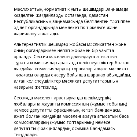
Мәслихаттың нормативтік құқықтық шешімдері Заңнамада
көзделген жағдайларды қоспағанда, Қазақстан
Республикасының заңнамасында белгіленген тәртіппен
әділет органдарында мемлекеттік тіркелуге және
жариялануға жатады.
Альтернативтік шешімдер жобасы мәслихатпен және
оның органдарымен негізгі жобамен бір уақытта
қаралады. Сессия мәселесін дайындауға қатысатын
тұрақты комиссиялар арасында келіспеушіліктер болған
жағдайда комиссиялардың төрағалары және мәслихат
төрағасы оларды еңсеру бойынша шаралар қабылдайды,
қалған келіспеушіліктер мәслихат депутаттарының
назарына жеткізіледі.
Сессияда мәселені қарастырғанда шешімдердің
жобаларына жауапты комиссияның (жұмыс тобының)
немесе депутаттық фракцияның негізгі баяндамасы,
қажет болған жағдайда мәселені қарауға қатысатын басқа
комиссиялардың (жұмыс топтарының) немесе
депутаттық фракциялардың қосымша баяндамасы
тыңдалады.