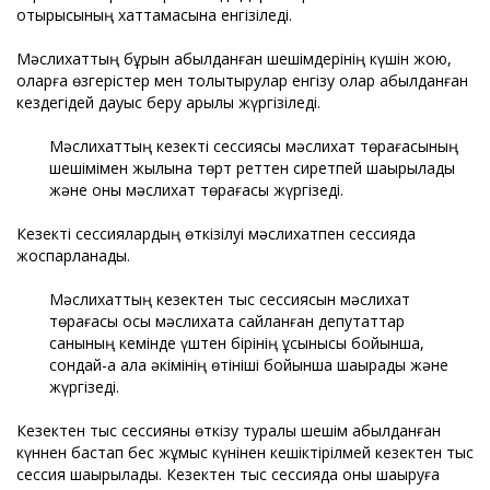
отырысының хаттамасына енгізіледі.
Мәслихаттың бұрын қабылданған шешімдерінің күшін жою,
оларға өзгерістер мен толықтырулар енгізу олар қабылданған
кездегідей дауыс беру арқылы жүргізіледі.
Мәслихаттың кезекті сессиясы мәслихат төрағасының
шешімімен жылына төрт реттен сиретпей шақырылады
және оны мәслихат төрағасы жүргізеді.
Кезекті сессиялардың өткізілуі мәслихатпен сессияда
жоспарланады.
Мәслихаттың кезектен тыс сессиясын мәслихат
төрағасы осы мәслихатқа сайланған депутаттар
санының кемінде үштен бірінің ұсынысы бойынша,
сондай-ақ қала әкімінің өтініші бойынша шақырады және
жүргізеді.
Кезектен тыс сессияны өткізу туралы шешім қабылданған
күннен бастап бес жұмыс күнінен кешіктірілмей кезектен тыс
сессия шақырылады. Кезектен тыс сессияда оны шақыруға