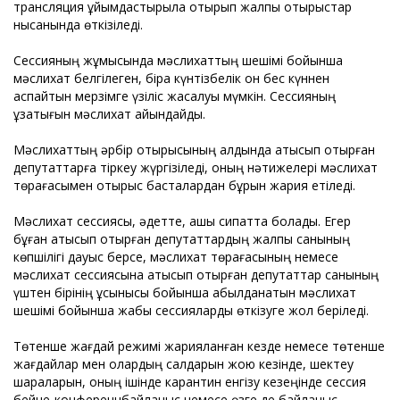
трансляция ұйымдастырыла отырып жалпы отырыстар
нысанында өткізіледі.
Сессияның жұмысында мәслихаттың шешімі бойынша
мәслихат белгілеген, бірақ күнтізбелік он бес күннен
аспайтын мерзімге үзіліс жасалуы мүмкін. Сессияның
ұзақтығын мәслихат айқындайды.
Мәслихаттың әрбір отырысының алдында қатысып отырған
депутаттарға тіркеу жүргізіледі, оның нәтижелері мәслихат
төрағасымен отырыс басталардан бұрын жария етіледі.
Мәслихат сессиясы, әдетте, ашық сипатта болады. Егер
бұған қатысып отырған депутаттардың жалпы санының
көпшілігі дауыс берсе, мәслихат төрағасының немесе
мәслихат сессиясына қатысып отырған депутаттар санының
үштен бірінің ұсынысы бойынша қабылданатын мәслихат
шешімі бойынша жабық сессияларды өткізуге жол беріледі.
Төтенше жағдай режимі жарияланған кезде немесе төтенше
жағдайлар мен олардың салдарын жою кезінде, шектеу
шараларын, оның ішінде карантин енгізу кезеңінде сессия
бейне-конференцбайланыс немесе өзге де байланыс