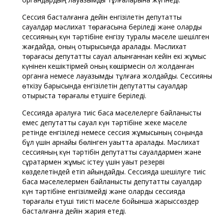
Сессия басталғанға дейін енгізілетін депутаттық
сауалдар мәслихат төрағасына беріледі және оларды
сессияның күн тәртібіне енгізу туралы мәселе шешілген
жағдайда, оның отырысында қаралады. Мәслихат
төрағасы депутаттық сауал алынғаннан кейін екі жұмыс
күнінен кешіктірмей оның көшірмесін ол жолданған
органға немесе лауазымды тұлғаға жолдайды. Сессияны
өткізу барысында енгізілетін депутаттық сауалдар
отырыста төрағалық етушіге беріледі.
Сессияда қаралуға тиіс басқа мәселелерге байланысты
емес депутаттық сауал күн тәртібіне жеке мәселе
ретінде енгізіледі немесе сессия жұмысының соңында
бұл үшін арнайы бөлінген уақытта қаралады. Мәслихат
сессияның күн тәртібін депутаттық сауалдармен және
сұрақтармен жұмыс істеу үшін уақыт резерві
көзделетіндей етіп айқындайды. Сессияда шешілуге тиіс
басқа мәселелермен байланысты депутаттық сауалдар
күн тәртібіне енгізілмейді және оларды сессияда
төрағалық етуші тиісті мәселе бойынша жарыссөздер
басталғанға дейін жария етеді.