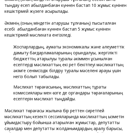
тыңдау есеп қабылданбаған күннен бастап 10 жұмыс күнінен
кешіктірмей жүзеге асырылады.
Әкімнің (оның міндетін атқарушы тұлғаның) пысықталған
есебі қабылданбаған күннен бастап 5 жұмыс күнінен
кешіктірмей мәслихатқа енгізіледі.
Жоспарлардың, аумақты экономикалық және әлеуметтік
дамыту бағдарламаларының орындалуы, жергілікті
бюджеттің атқарылуы туралы әкіммен ұсынылған
есептерді мәслихаттың екі рет бекітпеуі мәслихаттың
әкімге сенімсіздік білдіру туралы мәселені қарауы үшін
негіз болып табылады.
Мәслихат төрағасының, мәслихаттың тұрақты
комиссиялары мен өзге де органдары төрағаларының
есептерін мәслихат тыңдайды.
Мәслихат төрағасы жылына бір реттен сиретпей
мәслихаттың кезекті сессияларында мәслихаттың қызметін
ұйымдастыру бойынша атқарылған жұмыстар, депутаттық
сауалдар мен депутаттық жолданымдардың қаралу барысы,