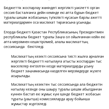
Бюджеттік жоспарлау жөніндегі жергілікті уәкілетті орган
сессия басталғанға дейін кемінде екі апта бұрын бюджет
туралы шешім жобасының түпкілікті нұсқасын барлық қажетті
материалдармен қоса мәслихат төрағасына ұсынады.
Елорда бюджеті Қазақстан Республикасының Президентімен
республикалық бюджет туралы Заңға қол қойылғаннан кейін екі
апта мерзімнен кешіктірілмей, қалалық мәслихаттың
сессиясында бекітіледі.
Мәслихаттың кезекті сессиясына тиісті жылға арналған
жергілікті бюджетті нақтылауға қатысты жоспардан тыс
мәселелер енгізілген кезде материалдарды ұсыну
бюджет заңнамасында көзделген мерзімдерде жүзеге
асырылады.
Мәслихаттың кезектен тыс сессиясында қала бюджетін
нақтылау кезінде оны шақыру туралы шешім қабылданған
күннен бастап екі жұмыс күні ішінде бюджет жобасын
тұрақты (уақытша) комиссияларда қарау бойынша
жұмыстар жүргізіледі.