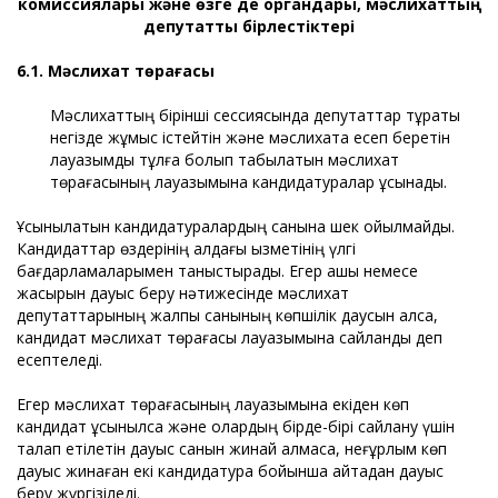
комиссиялары және өзге де органдары, мәслихаттың
депутаттық бірлестіктері
6.1. Мәслихат төрағасы
Мәслихаттың бірінші сессиясында депутаттар тұрақты
негізде жұмыс істейтін және мәслихатқа есеп беретін
лауазымды тұлға болып табылатын мәслихат
төрағасының лауазымына кандидатуралар ұсынады.
Ұсынылатын кандидатуралардың санына шек қойылмайды.
Кандидаттар өздерінің алдағы қызметінің үлгі
бағдарламаларымен таныстырады. Егер ашық немесе
жасырын дауыс беру нәтижесінде мәслихат
депутаттарының жалпы санының көпшілік даусын алса,
кандидат мәслихат төрағасы лауазымына сайланды деп
есептеледі.
Егер мәслихат төрағасының лауазымына екіден көп
кандидат ұсынылса және олардың бірде-бірі сайлану үшін
талап етілетін дауыс санын жинай алмаса, неғұрлым көп
дауыс жинаған екі кандидатура бойынша қайтадан дауыс
беру жүргізіледі.