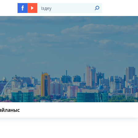
Ы
айланыс