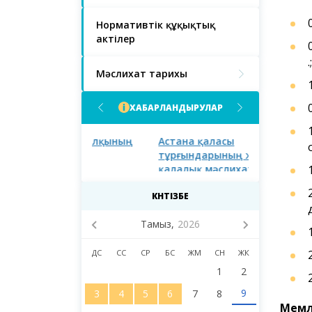
Нормативтік құқықтық
актілер
қ.;
Мәслихат тарихы
ХАБАРЛАНДЫРУЛАР
асы халқының
Астана қаласы
Астана қал
тұрғындарының және
тұрғындары
қалалық мәслихаттың
сегізінші сайланымының
депутаттарының назарына!
КҮНТІЗБЕ
Тамыз,
2026
ДС
СС
СР
БС
ЖМ
СН
ЖК
1
2
Мемл