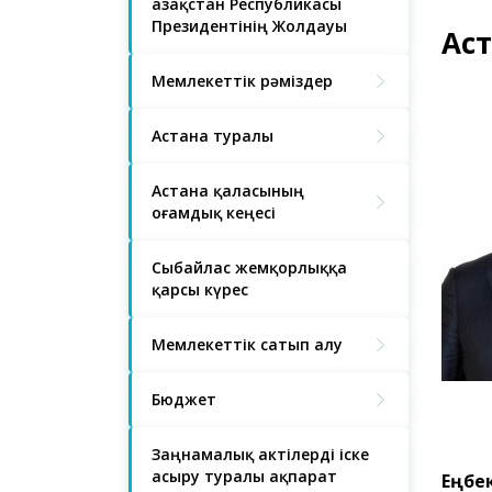
Қазақстан Республикасы
Президентінің Жолдауы
Ас
Мемлекеттік рәміздер
Астана туралы
Астана қаласының
Қоғамдық кеңесі
Сыбайлас жемқорлыққа
қарсы күрес
Мемлекеттік сатып алу
Бюджет
Заңнамалық актілерді іске
асыру туралы ақпарат
Еңбек