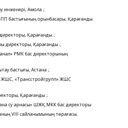
 инженері, Ақмола қ.;
БЭ БПП бастығының орынбасары, Қарағанды
директоры, Қарағанды қ.;
шы директоры, Қарағанды қ.;
ы канал» РМК бас директорының
бағдарламаның
Астана қаласы халқының
Астана қал
назарына!
тұрғындар
тау бастығы, Астана қ.;
қалалық м
сегізінші 
any» ЖШС, «Трансстройгрупп» ЖШС
депутатта
ректоры, Қарағанды қ.;
 «Астана су арнасы» ШЖҚ МКК бас директоры
ихатының VIII сайланымының төрағасы.