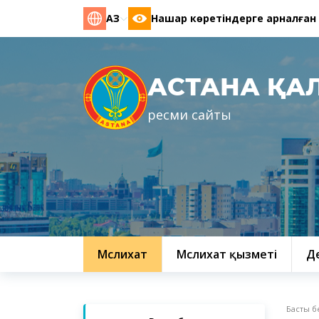
ҚАЗ
Нашар көретіндерге арналған
АСТАНА ҚА
ресми сайты
Мәслихат
Мәслихат қызметі
Д
Басты б