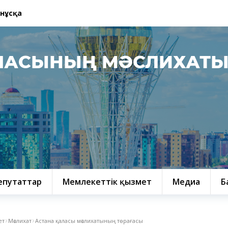
 нұсқа
ЛАСЫНЫҢ МӘСЛИХАТ
епутаттар
Мемлекеттік қызмет
Медиа
Б
ет
Мәслихат
Астана қаласы мәслихатының төрағасы