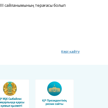
VIII сайланымының төрағасы болып
Кері қайту