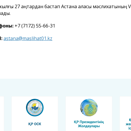
жылғы 27 қаңтардан бастап Астана қаласы мәслихатының 
ады.
фоны:
+7 (7172) 55-66-31
l:
astana@maslihat01.kz