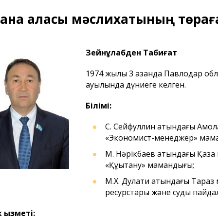
тана қаласы мәслихатының төрағ
Зейнұлқабден Табиғат
1974 жылы 3 қазанда Павлодар об
ауылында дүниеге келген.
Білімі:
С. Сейфуллин атындағы Ақмола
«Экономист-менеджер» мам
М. Нәрікбаев атындағы Қазақ 
«Құқықтану» мамандығы;
М.Х. Дулати атындағы Тараз м
ресурстары және суды пайда
 қызметі: