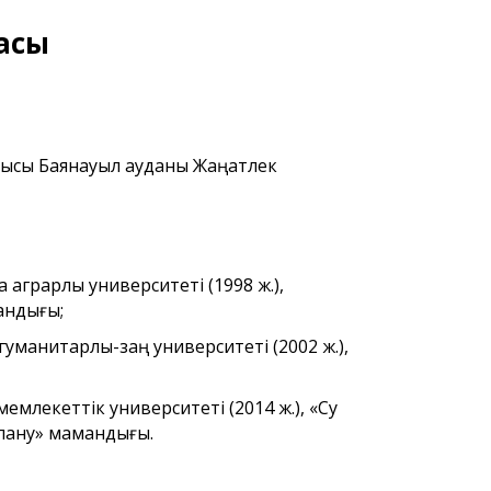
асы
лысы Баянауыл ауданы Жаңатлек
 аграрлық университеті (1998 ж.),
андығы;
гуманитарлық-заң университеті (2002 ж.),
емлекеттік университеті (2014 ж.), «Су
лану» мамандығы.