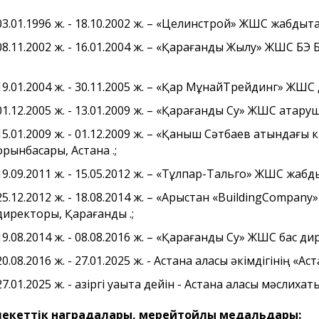
03.01.1996 ж. - 18.10.2002 ж. – «Целинстрой» ЖШС жабдықтау
08.11.2002 ж. - 16.01.2004 ж. – «Қарағанды Жылу» ЖШС 
19.01.2004 ж. - 30.11.2005 ж. – «Қар МұнайТрейдинг» ЖШС 
01.12.2005 ж. - 13.01.2009 ж. – «Қарағанды Су» ЖШС атқару
15.01.2009 ж. - 01.12.2009 ж. – «Қаныш Сәтбаев атындағ
асының
Астана қаласы
Бюджеттік 
орынбасары, Астана қ.;
ның назарына!
тұрғындарының және Астана
паспорты
19.09.2011 ж. - 15.05.2012 ж. – «Тұлпар-Тальго» ЖШС жабдық
қаласы мәслихатының
сегізінші сайланым
25.12.2012 ж. - 18.08.2014 ж. – «Арыстан «BuildingComp
депутаттарының назарына!
директоры, Қарағанды қ.;
19.08.2014 ж. - 08.08.2016 ж. – «Қарағанды Су» ЖШС бас ди
20.08.2016 ж. - 27.01.2025 ж. - Астана қаласы әкімдігінің
27.01.2025 ж. - қазіргі уақытқа дейін - Астана қаласы мәсл
екеттік наградалары, мерейтойлық медальдары: