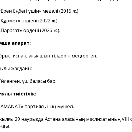
«Ерен Еңбегi үшiн» медалі (2015 ж.)
«Құрмет» ордені (2022 ж.).
«Парасат» ордені (2026 ж.).
мша ақпарат:
Орыс, испан, ағылшын тілдерін меңгерген.
ылық жағдайы:
Үйленген, үш баласы бар.
ялық тиістілік:
«AMANAT» партиясының мүшесі.
жылғы 29 наурызда Астана қаласының мәслихатының VII
нды.