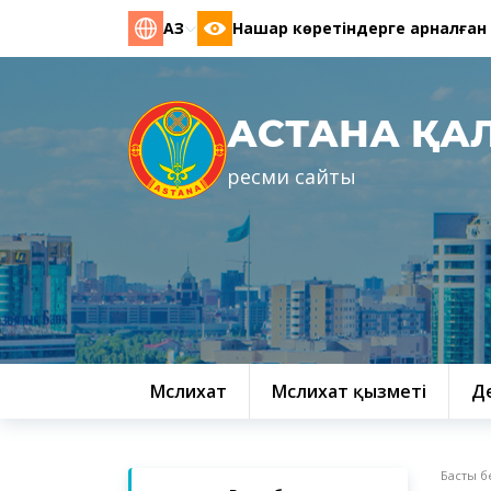
ҚАЗ
Нашар көретіндерге арналған
АСТАНА ҚА
ресми сайты
Мәслихат
Мәслихат қызметі
Д
Басты б