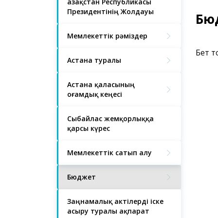
Қазақстан Республикасы
Президентінің Жолдауы
Бю
Мемлекеттік рәміздер
Бет т
Астана туралы
Астана қаласының
Қоғамдық кеңесі
Сыбайлас жемқорлыққа
қарсы күрес
Мемлекеттік сатып алу
Бюджет
Заңнамалық актілерді іске
асыру туралы ақпарат