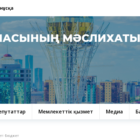
 нұсқа
ЛАСЫНЫҢ МӘСЛИХАТ
епутаттар
Мемлекеттік қызмет
Медиа
Б
ет
Бюджет