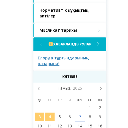
Нормативтік құқықтық
актілер
Мәслихат тарихы
ХАБАРЛАНДЫРУЛАР
ғындарының
Астана қаласының
Астана қал
тұрғындарының назарына!
тұрғындары
қаласы мәс
сегізінші с
КҮНТІЗБЕ
депутаттар
Тамыз,
2026
ДС
СС
СР
БС
ЖМ
СН
ЖК
1
2
7
3
4
5
6
8
9
10
11
12
13
14
15
16