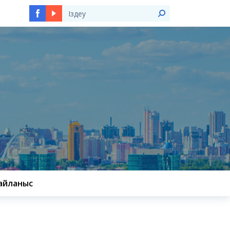
Ы
айланыс