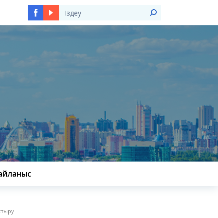
Ы
айланыс
стыру