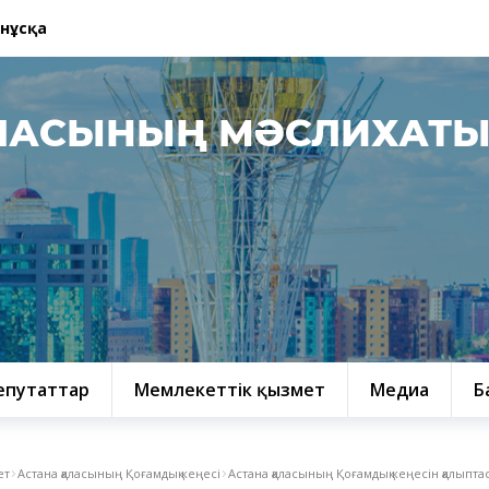
 нұсқа
ЛАСЫНЫҢ МӘСЛИХАТ
епутаттар
Мемлекеттік қызмет
Медиа
Б
ет
Астана қаласының Қоғамдық кеңесі
Астана қаласының Қоғамдық кеңесін қалыпта