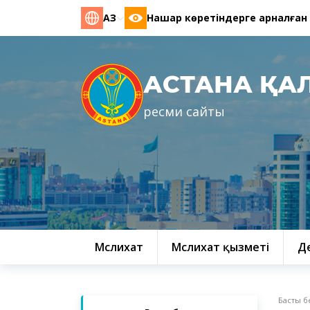
ҚАЗ
Нашар көретіндерге арналған
АСТАНА ҚА
ресми сайты
Мәслихат
Мәслихат қызметі
Д
Басты б