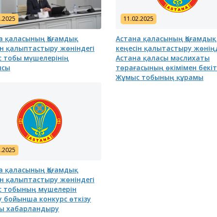
2.2025
11.02.2025
а қаласының Қоғамдық
Астана қаласының Қоғамдық
ін қалыптастыру жөніндегі
кеңесін қалытастыру жөніңд
 тобы мүшелерінің
Астана қаласы мәслихаты
ысы
төрағасының өкімімен бекіт
Жұмыс тобының құрамы
асы
Бюджеттік бағдарламаның
Елорда тұ
ның және Астана
паспорты
назарына!
лихатының
айланым
ының назарына!
1.2025
а қаласының Қоғамдық
ін қалыптастыру жөніндегі
 тобының мүшелерін
еу бойынша конкурс өткізу
ы хабарландыру