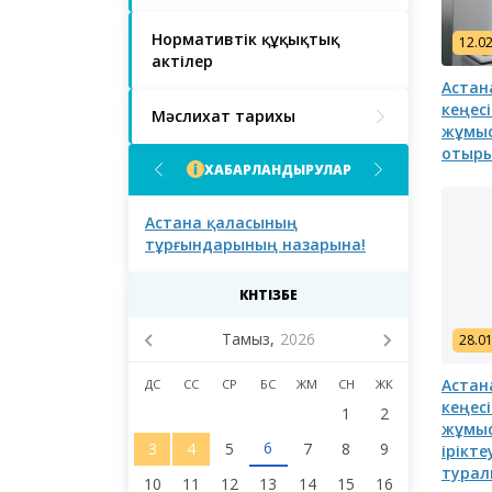
Нормативтік құқықтық
12.0
актілер
Астан
кеңес
Мәслихат тарихы
жұмыс
отыр
ХАБАРЛАНДЫРУЛАР
ғындарының
Астана қаласының
Астана қал
тұрғындарының назарына!
тұрғындары
қаласы мәс
сегізінші с
КҮНТІЗБЕ
депутаттар
Тамыз,
2026
28.0
Астан
ДС
СС
СР
БС
ЖМ
СН
ЖК
кеңес
1
2
жұмыс
6
3
4
5
7
8
9
ірікт
турал
10
11
12
13
14
15
16