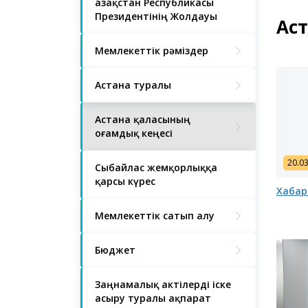
Қазақстан Республикасы
Президентінің Жолдауы
Аст
Мемлекеттік рәміздер
Астана туралы
Астана қаласының
Қоғамдық кеңесі
20.0
Сыбайлас жемқорлыққа
қарсы күрес
Хабар
Мемлекеттік сатып алу
Бюджет
Заңнамалық актілерді іске
асыру туралы ақпарат