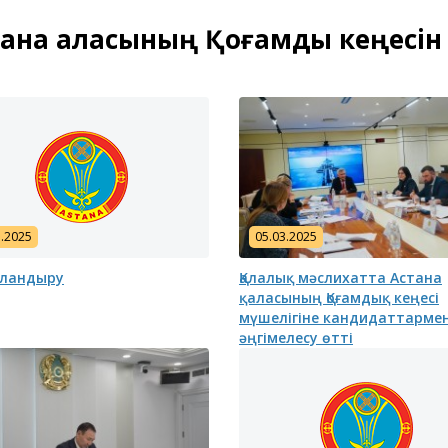
ана қаласының Қоғамдық кеңесін
3.2025
05.03.2025
ландыру
Қалалық мәслихатта Астана
қаласының Қоғамдық кеңесі
мүшелігіне кандидаттарме
әңгімелесу өтті