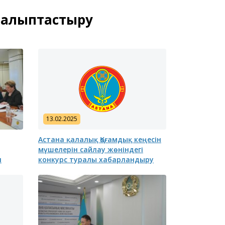
 қалыптастыру
13.02.2025
Астана қалалық Қоғамдық кеңесін
мүшелерін сайлау жөніндегі
н
конкурс туралы хабарландыру