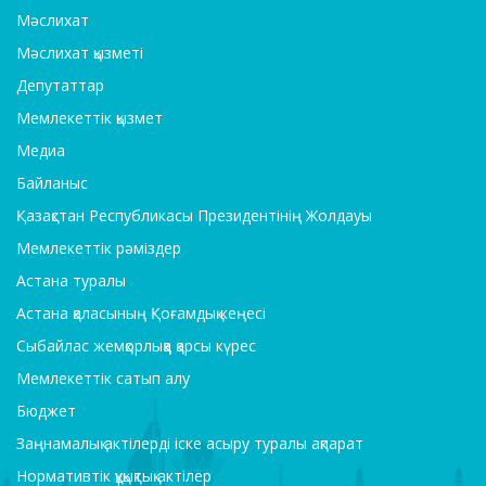
Мәслихат
Мәслихат қызметі
Депутаттар
Мемлекеттік қызмет
Медиа
Байланыс
Қазақстан Республикасы Президентінің Жолдауы
Мемлекеттік рәміздер
Астана туралы
Астана қаласының Қоғамдық кеңесі
Сыбайлас жемқорлыққа қарсы күрес
Мемлекеттік сатып алу
Бюджет
Заңнамалық актілерді іске асыру туралы ақпарат
Нормативтік құқықтық актілер