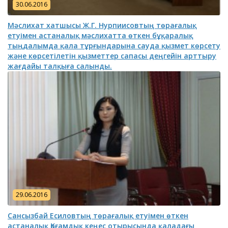
30.06.2016
Мәслихат хатшысы Ж.Г. Нурпиисовтың төрағалық
етуімен астаналық мәслихатта өткен бұқаралық
тыңдалымда қала тұрғындарына сауда қызмет көрсету
және көрсетілетін қызметтер сапасы деңгейін арттыру
жағдайы талқыға салынды.
29.06.2016
Сансызбай Есиловтың төрағалық етуімен өткен
астаналық Қоғамдық кеңес отырысында қаладағы