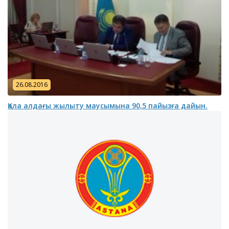
26.08.2016
Қала алдағы жылыту маусымына 90,5 пайызға дайын.