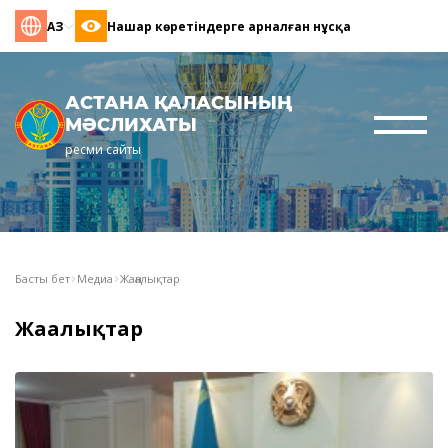
ҚАЗ
Нашар көретіндерге арналған нұсқа
АСТАНА ҚАЛАСЫНЫҢ
МӘСЛИХАТЫ
ресми сайты
Басты бет
Медиа
Жаңалықтар
Жаңалықтар