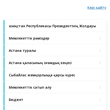
Кері қайту
Қазақстан Республикасы Президентінің Жолдауы
Мемлекеттік рәміздер
Астана туралы
Астана қаласының Қоғамдық кеңесі
Сыбайлас жемқорлыққа қарсы күрес
Мемлекеттік сатып алу
Бюджет