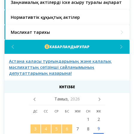
Заңнамалық актілерді іске асыру туралы ақпарат
Нормативтік құқықтық актілер
Мәслихат тарихы
ХАБАРЛАНДЫРУЛАР
Астана қаласы тұрғындарының және қалалық
Аст
мәслихаттың сегізінші сайланымының
депутаттарының назарына!
КҮНТІЗБЕ
Тамыз,
2026
ДС
СС
СР
БС
ЖМ
СН
ЖК
1
2
9
3
4
5
6
7
8