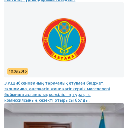
10.08.2016
З.Р.Шибкенованың төрағалық етуімен бюджет,
экономика, өнеркәсіп және кәсіпкерлік мәселелері
бойынша астаналық мәжілістің тұрақты
комиссиясының кезекті отырысы болды.