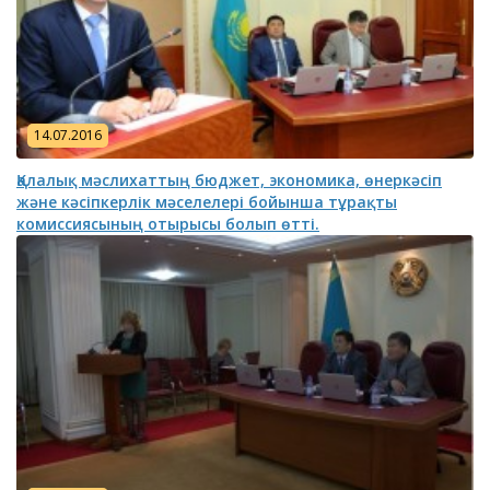
14.07.2016
Қалалық мәслихаттың бюджет, экономика, өнеркәсіп
және кәсіпкерлік мәселелері бойынша тұрақты
комиссиясының отырысы болып өтті.