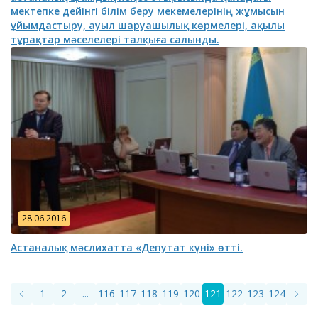
мектепке дейінгі білім беру мекемелерінің жұмысын
ұйымдастыру, ауыл шаруашылық көрмелері, ақылы
тұрақтар мәселелері талқыға салынды.
28.06.2016
Астаналық мәслихатта «Депутат күні» өтті.
1
2
...
116
117
118
119
120
121
122
123
124