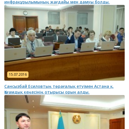
инфрақұрылымының жағдайы мен дамуы болды.
15.07.2016
Сансызбай Есиловтың төрағалық етуімен Астана қ.
Қоғамдық кеңесінің отырысы орын алды.