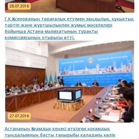
28.07.2016
Г.К.Қасенованың төрағалық етуімен заңдылық, құқықтық
тәртіп және жұртшылықпен жұмыс мәселелері
бойынша Астана мәлихатының тұрақты
комиссиясының отырысы өтті.
27.07.2016
Астананың Қоғамдық кеңесі өткізген қоғамдық
тыңдалымның басты тақырыбы қаладағы көлік