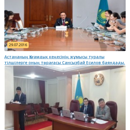
29.07.2016
Астананың Қоғамдық кеңесінің жұмысы туралы
тілшілерге оның төрағасы Сансызбай Есилов баяндады.