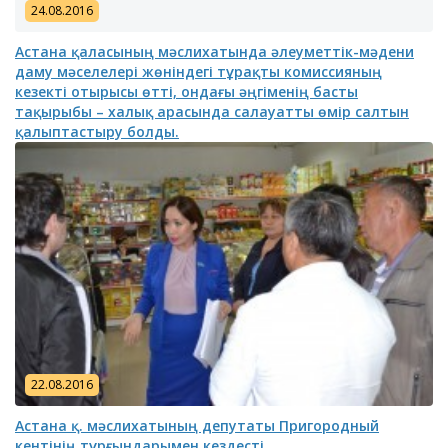
24.08.2016
Астана қаласының мәслихатында әлеуметтік-мәдени
даму мәселелері жөніндегі тұрақты комиссияның
кезекті отырысы өтті, ондағы әңгіменің басты
тақырыбы – халық арасында салауатты өмір салтын
қалыптастыру болды.
22.08.2016
Астана қ. мәслихатының депутаты Пригородный
кентінің тұрғындарымен кездесті