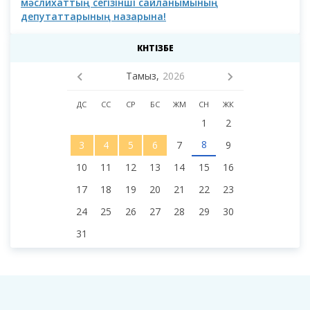
мәслихаттың сегізінші сайланымының
депутаттарының назарына!
КҮНТІЗБЕ
Тамыз,
2026
ДС
СС
СР
БС
ЖМ
СН
ЖК
1
2
8
3
4
5
6
7
9
10
11
12
13
14
15
16
17
18
19
20
21
22
23
24
25
26
27
28
29
30
31