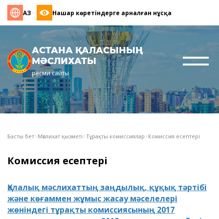
ҚАЗ
Нашар көретіндерге арналған нұсқа
АСТАНА ҚАЛАСЫНЫҢ
МӘСЛИХАТЫ
ресми сайты
Басты бет
Мәслихат қызметі
Тұрақты комиссиялар
Комиссия есептері
Комиссия есептері
Қалалық мәслихаттың заңдылық, құқық тәртібі
және көғаммен жұмыс жасау мәселелері
жөніндегі тұрақты комиссиясының 2017