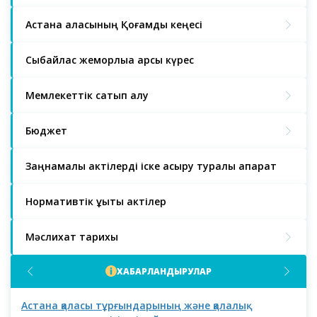
Астана қаласының Қоғамдық кеңесі
Сыбайлас жемқорлыққа қарсы күрес
Мемлекеттік сатып алу
Бюджет
Заңнамалық актілерді іске асыру туралы ақпарат
Нормативтік құқықтық актілер
Мәслихат тарихы
ХАБАРЛАНДЫРУЛАР
Астана қаласы тұрғындарының және қалалық
Аст