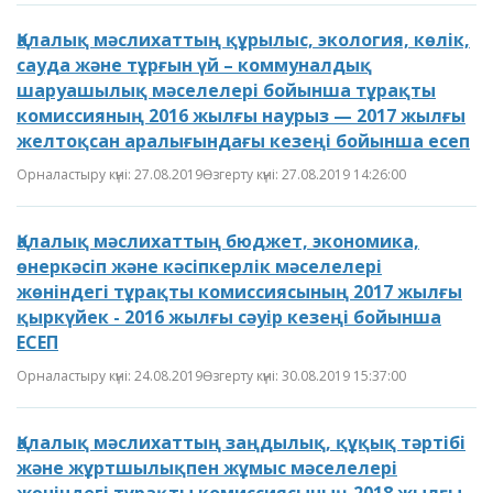
Қалалық мәслихаттың құрылыс, экология, көлік,
сауда және тұрғын үй – коммуналдық
шаруашылық мәселелері бойынша тұрақты
комиссияның 2016 жылғы наурыз — 2017 жылғы
желтоқсан аралығындағы кезеңі бойынша есеп
Орналастыру күні: 27.08.2019
Өзгерту күні: 27.08.2019 14:26:00
Қалалық мәслихаттың бюджет, экономика,
өнеркәсіп және кәсіпкерлік мәселелері
жөніндегі тұрақты комиссиясының 2017 жылғы
қыркүйек - 2016 жылғы сәуір кезеңі бойынша
ЕСЕП
Орналастыру күні: 24.08.2019
Өзгерту күні: 30.08.2019 15:37:00
Қалалық мәслихаттың заңдылық, құқық тәртібі
және жұртшылықпен жұмыс мәселелері