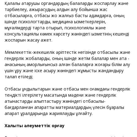
Қалалық атқарушы органдардың балаларды жоспарлау және
тәрбиелеу, ажырасудың алдын алу бойынша жас
отбасыларға, отбасы жоқ жалғыз басты адамдарға, оның
ішінде психологтарды, медицина қызметкерлерін,
мұғалімдерді тарта отырып, психологиялық және
консультациялық көмек көрсету жөніндегі қызметінің кешенді
жоспарын жасау қажет.
Мемлекеттік-жекешелік әріптестік негізінде отбасылық және
гендерлік жобаларды, оның ішінде жетім балалар мен ата -
анасының қамқорлығынсыз қалған балаларға жоғары білім алу
үшін құру және іске асыру жөніндегі жұмысты жандандыру
талап етіледі;
Отбасы құндылықтарын және отбасы мен қоғамдағы гендерлік
теңдікті ілгерілету мақсатында мәдени және гендерлік
қатынастарды қалыптастыру жөніндегі отбасылық-
бағдарланған ақпараттық материалдардың үлесін бұқаралық
ақпарат құралдарында жариялауды ұлғайту.
Халықты әлеуметтік қорғау