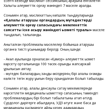
Есепті кезеңде мәслихат сессиясының қарауына енгізілетін
Халықты әлеуметтік қорғау жөніндегі 7 мәселе қаралды.
Сонымен қатар, мәслихаттың көпшілік тыңдауларында
«Қалалық атқарушы органдардың мүгедектерді
әлеуметтік қорғау саласындағы мемлекеттік
саясатты іске асыру жөніндегі қызметі туралы»
мәселе
тыңдалып, талқыланды.
Анықталған проблемалық мәселелер бойынша атқарушы
органға тиісті ұсынымдар берілді. Оның ішінде:
- Ақкөл ауылында орналасқан «Қамқор» әлеуметтік қызмет
көрсету орталығында 100 төсек-орындық жапсаржай
құрылысын аяқтау;
- мүгедек балалардың заңды өкілдерінің бірі қалалық қоғамдық
көлікте тегін жүру құқығын беру орындалған болып табылады.
Сонымен қатар, қалалық денсаулық сақтау мекемелерінде
көрсетілетін медициналық қызметтер сапасының төмендігі
проблемалардың бірі болып табылатыны атап өтілді.
Сурдолог-дәрігерге қабылдауға, УДЗ өтуге және басқа да
медициналық рәсімдерге айлық кезек адамдардың