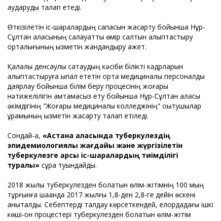
аударуды талап етеді.
Өткізілетін іс-шаралардың сапасын жақсарту бойынша Нұр-
Сұлтан қаласының салауатты өмір салтын қалыптастыру
орталығының қызметін жандандыру қажет.
Қалалық денсаулық сақтаудың кәсіби білікті кадрларын
қалыптастыруға ықпал ететін орта медициналық персоналды
даярлау бойынша білім беру процесінің жоғары
нәтижелілігін қамтамасыз ету бойынша Нұр-Сұлтан қаласы
әкімдігінің "Жоғары медициналық колледжінің" оқытушылар
құрамының қызметін жақсарту талап етіледі.
Сондай-ақ,
«Астана қаласында туберкулездің
эпидемиологиялық жағдайы және жүргізілетін
туберкулезге қарсы іс-шаралардың тиімділігі
туралы»
сұрақ туындайды.
2018 жылы туберкулезден болатын өлім-жітімнің 100 мың
тұрғынға шаққанда 2017 жылғы 1,8-ден 2,8-ге дейін өскені
анықталды. Себептерді талдау көрсеткендей, елордадағы ішкі
көші-қон процестері туберкулезден болатын өлім-жітім