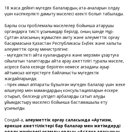
18 жасқа дейінгі мүгедек балалардың ата-аналарын қолдау
үшін кәсіпкерлікті дамыту мәселесі өзекті болып табылады.
Барлық осы проблемалық мәселелер бойынша атқарушы
органдарға тиісті ұсынымдар берілді, оның ішінде Нұр-
Сұлтан қаласының жұмыспен қамту және әлеуметтік қорғау
басқармасына Қазақстан Республикасы Еңбек және халықты
әлеуметтік қорғау министрлігіне:
- мүгедектікті қайта куәландыруға және мерзімін ұзартуға
қойылатын талаптарды қайта қарау қажеттілігі туралы мәселе,
әсіресе бала кезінде берілген немесе ағзадағы ауыр
қайтымсыз өзгерістерге байланысты мүгедектік
жағдайларында;
–тірек-қимыл аппараты бұзылған мүгедек балалар үшін жеке
өлшеулер мен мамандардың консультацияларын ескере
отырып, белсенді үлгідегі арбаларды сатып алуды
ұйымдастыру мәселесі бойынша бастамашылық ету
ұсынылды.
Сондай-ақ,
әлеуметтік қорғау саласында «Аутизм,
ерекше қажеттіліктері бар балалар мен жетімдерді
қолдау жөніндегі қоғамдық қордың «Астана қаласының