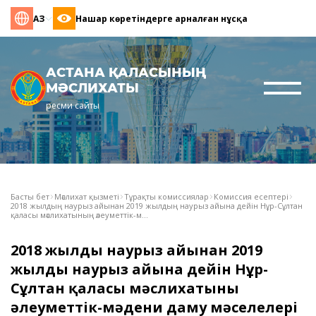
ҚАЗ
Нашар көретіндерге арналған нұсқа
АСТАНА ҚАЛАСЫНЫҢ
МӘСЛИХАТЫ
ресми сайты
Басты бет
Мәслихат қызметі
Тұрақты комиссиялар
Комиссия есептері
2018 жылдың наурыз айынан 2019 жылдың наурыз айына дейін Нұр-Сұлтан
қаласы мәслихатының әлеуметтік-м...
2018 жылдың наурыз айынан 2019
жылдың наурыз айына дейін Нұр-
Сұлтан қаласы мәслихатының
әлеуметтік-мәдени даму мәселелері