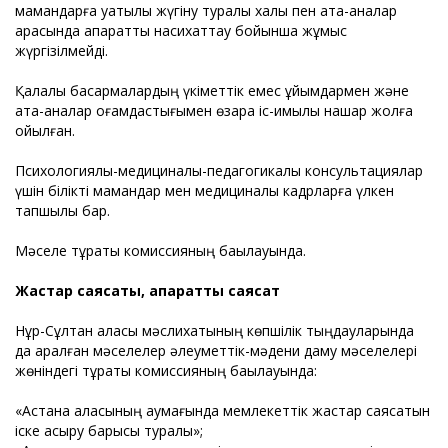
мамандарға уақтылы жүгіну туралы халық пен ата-аналар
арасында ақпараттық насихаттау бойынша жұмыс
жүргізілмейді.
Қалалық басқармалардың үкіметтік емес ұйымдармен және
ата-аналар қоғамдастығымен өзара іс-қимылы нашар жолға
қойылған.
Психологиялық-медициналық-педагогикалық консультациялар
үшін білікті мамандар мен медициналық кадрларға үлкен
тапшылық бар.
Мәселе тұрақты комиссияның бақылауында.
Жастар саясаты, ақпараттық саясат
Нұр-Сұлтан қаласы мәслихатының көпшілік тыңдауларында
да қаралған мәселелер әлеуметтік-мәдени даму мәселелері
жөніндегі тұрақты комиссияның бақылауында:
«Астана қаласының аумағында мемлекеттік жастар саясатын
іске асыру барысы туралы»;