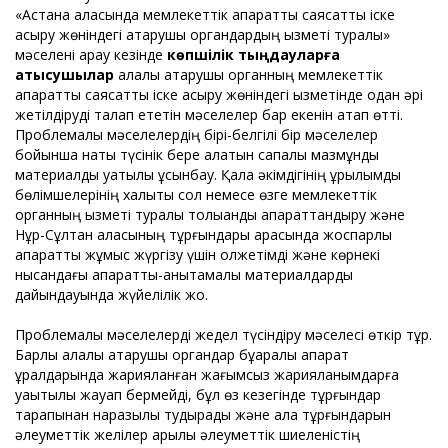
«Астана қаласында мемлекеттік ақпараттық саясатты іске
асыру жөніндегі атқарушы органдардың қызметі туралы»
мәселені қарау кезінде
көпшілік тыңдауларға
қатысушылар
қалалық атқарушы органның мемлекеттік
ақпараттық саясатты іске асыру жөніндегі қызметінде одан әрі
жетілдіруді талап ететін мәселелер бар екенін атап өтті.
Проблемалық мәселелердің бірі-белгілі бір мәселелер
бойынша нақты түсінік бере алатын сапалы мазмұнды
материалды уақтылы ұсынбау. Қала әкімдігінің құрылымдық
бөлімшелерінің халықты сол немесе өзге мемлекеттік
органның қызметі туралы толыққанды ақпараттандыру және
Нұр-Сұлтан қаласының тұрғындары арасында жоспарлы
ақпараттық жұмыс жүргізу үшін қолжетімді және көрнекі
нысандағы ақпараттық-анықтамалық материалдарды
дайындауында жүйелілік жоқ.
Проблемалық мәселелерді жедел түсіндіру мәселесі өткір тұр.
Барлық қалалық атқарушы органдар бұқаралық ақпарат
құралдарында жарияланған жағымсыз жарияланымдарға
уақытылы жауап бермейді, бұл өз кезегінде тұрғындар
тарапынан наразылық тудырады және қала тұрғындарын
әлеуметтік желілер арқылы әлеуметтік шиеленістің