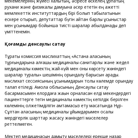
мекемелерінің жүйесі халықтың, әсіресе өскелең ұрпақтың
рухани және физикалық дамуына әсер ететін ең қажетті
мемлекеттік институттардың бірі болып табылатынын
ескере отырып, депутаттар бүгін айтқан барлық ұсыныстар
мен ұсынымдар бойынша тиісті шаралар қабылданады деп
үміттенемін.
Қоғамдық денсаулық сақтау
Тұрақты комиссия мәслихаттың «Астана қаласының
тұрғындарына алғашқы медициналық-санитарлық және жедел
медициналық көмектің жай-күйі мен оны көрсету жөніндегі
шаралар туралы» шешімінің орындалу барысын қарады.
мәслихат сессиясының ұсынымдарын толық көлемде орындау
талап етіледі. Ақмола облысының Денсаулық сақтау
басқармасымен елордаға жақын орналасқан елді мекендердегі
пациенттерге тегін медициналық көмектің кепілдік берілген
көлемінің қолжетімділігін қамтамасыз ету мақсатында Нұр-
Сұлтан қаласының медициналық ұйымдарымен қосалқы
мердігерлік шарттар жасасу жөніндегі мәселелер
реттелмеген.
Мектеп медицинасын дамыту мәселелері ерекше назар