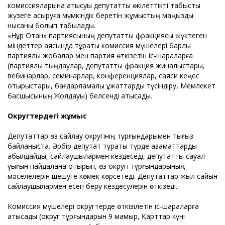
комиссияларына қатысуы депутаттық өкілеттікті табысты
жүзеге асыруға мүмкіндік беретін жұмыстың маңызды
нысаны болып табылады.
«Нұр Отан» партиясының депутаттық фракциясы жүктеген
міндеттер аясында тұрақты комиссия мүшелері барлық
партиялық жобалар мен партия өткізетін іс-шараларға
(партиялық тыңдаулар, депутаттық фракция жиналыстары,
вебинарлар, семинарлар, конференциялар, саяси кеңес
отырыстары, бағдарламалық құжаттарды түсіндіру, Мемлекет
басшысының Жолдауы) белсенді қатысады.
Округтердегі жұмыс
Депутаттар өз сайлау округінің тұрғындарымен тығыз
байланыста. Әрбір депутат тұрақты түрде азаматтарды
қабылдайды, сайлаушылармен кездеседі, депутаттық сауал
құқығын пайдалана отырып, өз округі тұрғындарының
мәселелерін шешуге көмек көрсетеді. Депутаттар жыл сайын
сайлаушылармен есеп беру кездесулерін өткізеді.
Комиссия мүшелері округтерде өткізілетін іс-шараларға
қатысады (округ тұрғындарын 9 мамыр, Қарттар күні