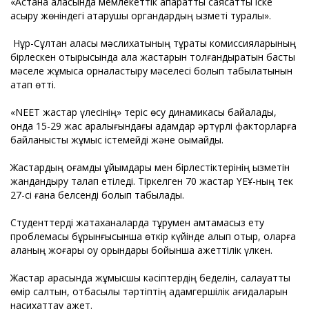
«Астана қаласында мемлекеттік ақпараттық саясатты іске
асыру жөніндегі атқарушы органдардың қызметі туралы».
Нұр-Сұлтан қаласы мәслихатының тұрақты комиссияларының
бірлескен отырысында қала жастарын толғандыратын басты
мәселе жұмысқа орналастыру мәселесі болып табылатынын
атап өтті.
«NEET жастар үлесінің» теріс өсу динамикасы байқалады,
онда 15-29 жас аралығындағы адамдар әртүрлі факторларға
байланысты жұмыс істемейді және оқымайды.
Жастардың қоғамдық ұйымдары мен бірлестіктерінің қызметін
жандандыру талап етіледі. Тіркелген 70 жастар ҮЕҰ-ның тек
27-сі ғана белсенді болып табылады.
Студенттерді жатақханаларда тұрумен қамтамасыз ету
проблемасы бұрынғысынша өткір күйінде қалып отыр, оларға
қаланың жоғары оқу орындары бойынша қажеттілік үлкен.
Жастар арасында жұмысшы кәсіптердің беделін, салауатты
өмір салтын, отбасылық тәртіптің адамгершілік қағидаларын
насихаттау қажет.