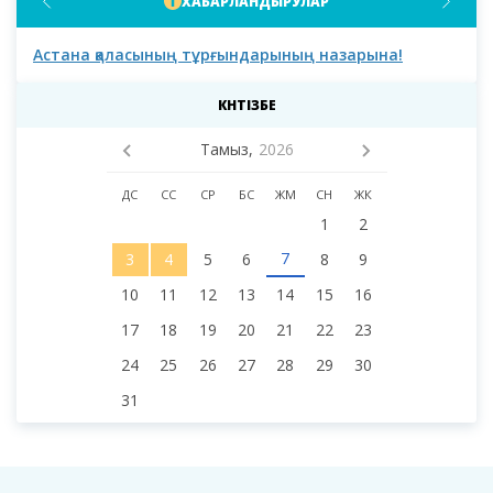
ХАБАРЛАНДЫРУЛАР
Астана қаласының тұрғындарының назарына!
Аст
мәс
деп
КҮНТІЗБЕ
Тамыз,
2026
ДС
СС
СР
БС
ЖМ
СН
ЖК
1
2
7
3
4
5
6
8
9
10
11
12
13
14
15
16
17
18
19
20
21
22
23
24
25
26
27
28
29
30
31