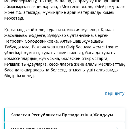
мерекелерімен құттықтау), балаларды қорғау күніне арналған
қайырымдылық акцияларына, «Мектепке жол», «Мейірімді қала»
және т.б. қатысады, мүмкіндігіне қарай материалдық көмек
көрсетеді.
Қорытындылай келе, тұрақты комиссия мүшелері Қарақат
Жақсылыққызы Әбденге, Зұлфухар Сұлтанұлына, Сергей
Петрович Солодовниковке, Алтыншаш Жұмашқызы
Табулдинаға, Рамзия Фаатқызы Өмірбаеваға жемісті және
үйлесімді жұмысы, тұрақты комиссияның, басқа да тұрақты
комиссиялардың жұмысына, бірлескен отырыстарға,
көпшілік тыңдауларға, сессияларға және қалалық мәслихаттың
басқа да іс-шараларына белсенді қатысқаны үшін алғысымды
білдіргім келеді.
Кері қайту
Қазақстан Республикасы Президентінің Жолдауы