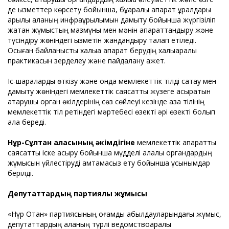
де қызметтер көрсету бойынша, бұқаралық ақпарат құралдары
арқылы қаланың инфрақұрылымын дамыту бойынша жүргізіліп
жатқан жұмыстың мазмұны мен мәнін ақпараттандыру және
түсіндіру жөніндегі қызметін жандандыру талап етіледі.
Осыған байланысты халыққа ақпарат берудің халықаралық
практикасын зерделеу және пайдалану қажет.
Іс-шараларды өткізу және онда мемлекеттік тілді сақтау мен
дамыту жөніндегі мемлекеттік саясатты жүзеге асыратын
атқарушы орган өкілдерінің сөз сөйлеуі кезінде қазақ тілінің
мемлекеттік тіл ретіндегі мәртебесі өзекті әрі өзекті болып
қала береді.
Нұр-Сұлтан қаласының әкімдігіне
мемлекеттік ақпараттық
саясатты іске асыру бойынша мүдделі қалалық органдардың
жұмысын үйлестіруді қамтамасыз ету бойынша ұсынымдар
берілді.
Депутаттардың партиялық жұмысы
«Нұр Отан» партиясының қоғамдық қабылдауларындағы жұмыс,
депутаттардың қаланың түрлі ведомствоаралық