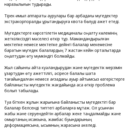
наразылығын тудырады.
Тірек-қимыл аппараты аурулары бар арбадағы мүгедектер
экстракорпоралдық ұрықтандыруға квота бөлуді қажет етеді.
Мүгедектерге көрсетілетін медициналық оңалту көлемінің
жеткіліксіздігі мәселесі өткір тұр. Мамандандырылған
мектепке немесе мектепке дейінгі балалар мекемесіне
баратын мүгедек балалардың 7 жастан кейін орталықтарда
оңалтудан өту мүмкіндігі болмайды.
Жыл сайынғы қайта куәландырудан және мүгедектік мерзімін
ұзартудан өту қажеттілігі, әсіресе балалық шақта
тағайындалған немесе ағзадағы ауыр қайтымсыз өзгерістерге
байланысты мүгедектік жағдайында аса өткір проблема
болып табылады.
Туа біткен жұлын жарығына байланысты мүгедектігі бар
балалар белсенді типтегі арбаларға мұқтаж. Ол ұсынған
жабық және серуендейтін арбалар жеке таңдалмайды және
омыртқаның қисаюына, жамбас буындарының
деформациясына, қысымның жарасына әкеледі.