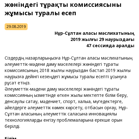
жөніндегі тұрақты комиссиясының
жұмысы туралы есеп
29.08.2019
Нұр-Сұлтан қаласы мәслихатының
2019 жылғы 29 наурыздағы
47 сессияда қаралды
Сіздердің назарларыңызға Нұр-Сұлтан қаласы мәслихатының
әлеуметтік-мәдени даму мәселелері жөніндегі тұрақты
комиссиясының 2018 жылғы наурыздан бастап 2019 жылғы
наурызға дейінгі кезеңдегі жұмысы туралы есепті ұсынуға
рұқсат етіңіз.
Әлеуметтік-мәдени даму мәселелері жөніндегі тұрақты
комиссияның қызметінде өткен жылы мектепте білім беру,
денсаулық сақтау, мәдениет, спорт, халыққа, мүгедектерге,
әйелдерге әлеуметтік көмек көрсету, отбасын қорғау, Нұр-
Сұлтан қаласының әлеуметтік саласына инновациялық
технологияларды енгізу проблемаларына ерекше орын
берілді.
Білім