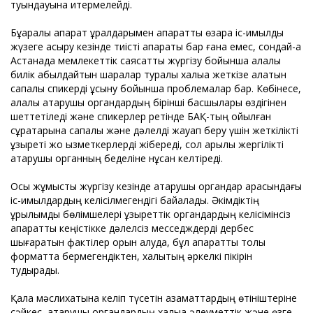
туындауына итермелейді.
Бұқаралық ақпарат құралдарымен ақпараттық өзара іс-қимылды
жүзеге асыру кезінде тиісті ақпараты бар ғана емес, сондай-ақ
Астанада мемлекеттік саясатты жүргізу бойынша қалалық
билік қабылдайтын шаралар туралы халыққа жеткізе алатын
сапалы спикерді ұсыну бойынша проблемалар бар. Көбінесе,
қалалық атқарушы органдардың бірінші басшылары өздігінен
шеттетіледі және спикерлер ретінде БАҚ-тың қойылған
сұрақтарына сапалы және дәлелді жауап беру үшін жеткілікті
құзыреті жоқ қызметкерлерді жібереді, сол арқылы жергілікті
атқарушы органның беделіне нұқсан келтіреді.
Осы жұмысты жүргізу кезінде атқарушы органдар арасындағы
іс-қимылдардың келісілмегендігі байқалады. Әкімдіктің
құрылымдық бөлімшелері құзыреттік органдардың келісімінсіз
ақпараттық кеңістікке дәлелсіз месседждерді дербес
шығаратын фактілер орын алуда, бұл ақпаратты толық
форматта бермегендіктен, халықтың әркелкі пікірін
тудырады.
Қала мәслихатына келіп түсетін азаматтардың өтініштеріне
сәйкес, атқарушы органдардың халыққа әлеуметтік және өзге