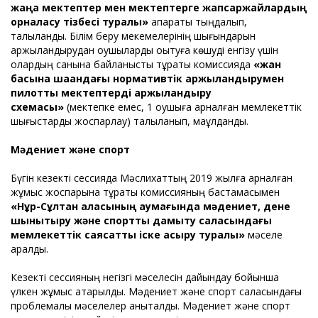
жаңа мектептер мен мектептерге жапсаржайлардың
орналасу тізбесі туралы»
ақпараты тыңдалып,
талқыланды. Білім беру мекемелерінің шығындарын
қаржыландырудан оқушыларды оқытуға көшуді енгізу үшін
олардың санына байланысты тұрақты комиссияда
«жан
басына шаққандағы нормативтік қаржыландырумен
пилоттық мектептерді қаржыландыру
схемасы»
(мектепке емес, 1 оқушыға арналған мемлекеттік
шығыстарды жоспарлау) талқыланып, мақұлданды.
Мәдениет және спорт
Бүгін кезекті сессияда Мәслихаттың 2019 жылға арналған
жұмыс жоспарына тұрақты комиссияның бастамасымен
«Нұр-Сұлтан қаласының аумағында мәдениет, дене
шынықтыру және спортты дамыту саласындағы
мемлекеттік саясатты іске асыру туралы»
мәселе
қаралды.
Кезекті сессияның негізгі мәселесін дайындау бойынша
үлкен жұмыс атқарылды. Мәдениет және спорт саласындағы
проблемалық мәселелер анықталды. Мәдениет және спорт