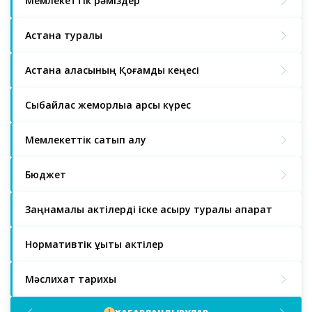
Мемлекеттік рәміздер
Астана туралы
Астана қаласының Қоғамдық кеңесі
Сыбайлас жемқорлыққа қарсы күрес
Мемлекеттік сатып алу
Бюджет
Заңнамалық актілерді іске асыру туралы ақпарат
Нормативтік құқықтық актілер
Мәслихат тарихы