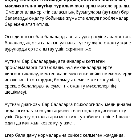
мәслихатына жүгіну туралы»
жоспарлы мәселе қаралды.
Эмоционалды-еріктік саласының бұзылулары (аутизм) бар
балаларды оңалту бойынша жұмыста елеулі проблемалар
бар екені атап өтілді.
Осы диагнозы бар балаларды анықтаудың өсуіне қарамастан,
балалардың осы санатын уақтылы түзету және оңалту және
ауруларды ерте анықтау үшін скрининг жоқ.
Аутизмі бар балалардың ата-аналары көптеген
проблемаларға тап болады. Бұл емханаларда ерте
диагностикалау, мектеп және мектепке дейінгі мекемелерде
инклюзивті топтардың болмауы немесе жетіспеушілігі,
ерекше балаларды әлеуметтік оңалту мәселелерінің
шешілмеуі.
Аутизм диагнозы бар балаларға психологиялық-медициналық-
педагогикалық консультацияны тегін оңалту курсынан өту
үшін Оңалту орталықтары мен түзету кабинеттеріне 1 және
одан да көп жыл кезек күту қажет.
Егер бала даму нормаларына сәйкес келмеген жағдайда,