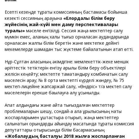
Есепті кезеңде тұрақты комиссияның бастамасы бойынша
кезекті сессияның қарауына
«Елордалық білім беру
жүйесінің жай-күйі мен даму перспективалары
туралы»
мәселе енгізілді. Сессия жаңа мектептер салу
мүмкін емес, қаланың халық тығыз орналасқан аудандарында
орналасқан жалпы білім беретін және мектепке дейінгі
мекемелерде шамадан тыс жүктеме байқалатынын атап өтті.
Нұр-Сұлтан қаласының әкімдігіне: мемлекеттік-жеке меншік
әріптестік тетіктерін енгізу арқылы білім беру объектілері
желісін кеңейту; мектепте тамақтандыру комбинатын салу
мәселесін қарау; № 8 орта мектепті күрделі жөндеу, № 75
мектеп-лицейіне жапсаржай салу, «Өндіріс» т/а мектеп салу
мәселелерін ерекше бақылауға алу ұсынылды.
Апат алдындағы және қайта тығыздалған мектептер
проблемаларын шешу, сондай-ақ қала құрылысының нақты
жоспарларымен ұштастыра отырып, жаңа мектептер
салынатын орындарды айқындау мақсатында тұрақты комиссия
депутаттары отырысында білім басқармасының
«Жобалаудың басталуы 2018 жылға жоспарланған