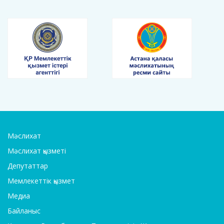
Мәслихат
Мәслихат қызметі
Депутаттар
Мемлекеттік қызмет
Медиа
Байланыс