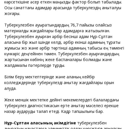
көрсеткішіне әсер еткен маңызды фактор болып табылады.
Осы санаттағы адамдар арасында туберкулездің анықталуы
жоғары.
Туберкулезбен ауыратындардың 76,7 пайызы қолайсыз
материалдық жағдайлары бар адамдарға жатқызылған.
Туберкулезбен ауырған әрбір бесінші адам Нұр-Сұлтан
қаласына бір жыл ішінде келді, әрбір екінші адамның тұрақты
жұмысы жоқ және әрбір төртінші адамның табысы ең төменгі
күнкөріс деңгейінен төмен. Туберкулезбен ауырғандардың
жартысынан көбінің жеке баспаналары болмады және
жалдамалы пәтерлерде тұрды.
Білім беру мектептерінде және қаланың кейбір
колледждерінде туберкулезді анықтау жағдайлары орын
алуда.
Жеке меншік мектепке дейінгі мекемелердегі балалардағы
туберкулез диагностикасын ерте анықтау мәселесі ерекше
назар аударуды талап етеді. Кадр тапшылығы бар.
Нұр-Сұлтан қаласының әкімдігіне
туберкулезбен
ауыратын науқастарға әлеуметтік қолдау көрсетуге арналған