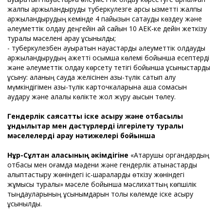
жалпы қаржыландыруды туберкулезге қарсы қызметті жалпы
қаржыландырудың кемінде 4 пайызын сақтауды көздеу және
әлеуметтік қолдау деңгейін ай сайын 10 АЕК-ке дейін жеткізу
туралы мәселені қарау ұсынылды;
- туберкулезбен ауыратын науқастарды әлеуметтік қолдауды
қаржыландырудың қажетті қосымша көлемі бойынша есептерді
және әлеуметтік қолдау көрсету тетігі бойынша ұсыныстарды
ұсыну: қаланың сауда желісінен азық-түлік сатып алу
мүмкіндігімен азық-түлік карточкаларына ақша сомасын
аудару және қалалық көлікте жол жүру ақысын төлеу.
Гендерлік саясатты іске асыру және отбасылық
құндылықтар мен дәстүрлерді ілгерілету туралы
мәселелерді қарау нәтижелері бойынша
Нұр-Сұлтан қаласының әкімдігіне
«Атқарушы органдардың
отбасы мен қоғамда мәдени және гендерлік қатынастарды
қалыптастыру жөніндегі іс-шараларды өткізу жөніндегі
жұмысы туралы» мәселе бойынша мәслихаттың көпшілік
тыңдауларының ұсынымдарын толық көлемде іске асыру
ұсынылды.