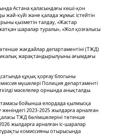
ында Астана қаласындағы көші-қон
ың жай-күйі және қалада жұмыс істейтін
дарының қызметін талдау, «Жастар
 жатқан шаралар туралы», «Жол қозғалысы
Төтенше жағдайлар департаментінің (ТЖД)
никалық жарақтандырылуының ағымдағы
ақсатында құқық қорғау блогының
комиссия мүшелері Полиция департаменті
ткілді мәселелер орнында анықталды.
бастамасы бойынша елордада қылмысқа
ту жөніндегі 2023-2025 жылдарға арналған
қаласы ТЖД бөлімшелерінің төтенше
2026 жылдарға арналған іс-шаралар
а тұрақты комиссияның отырысында