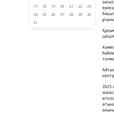
заңсы
17
18
19
20
21
22
23
ерекш
бақыл
24
25
26
27
28
29
30
ұсыны
31
Құқық
шешім
Кәмел
байла
толма
Айтыл
келті
2023 
жасөс
өткіз
атына
алыны