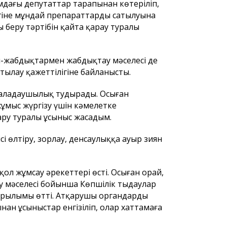
мдағы депутаттар тарапынан көтеріліп,
гіне мұндай препараттардың сатылуына
 беру тәртібін қайта қарау туралы
л-жабдықтармен жабдықтау мәселесі де
тылау қажеттілігіне байланысты.
алаңдаушылық тудырады. Осыған
ұмыс жүргізу үшін кәмелетке
ару туралы ұсыныс жасадым.
і өлтіру, зорлау, денсаулыққа ауыр зиян
ол жұмсау әрекеттері өсті. Осыған орай,
у мәселесі бойынша Көпшілік тыңдаулар
тырылымы өтті. Атқарушы органдардың
ан ұсыныстар енгізіліп, олар хаттамаға