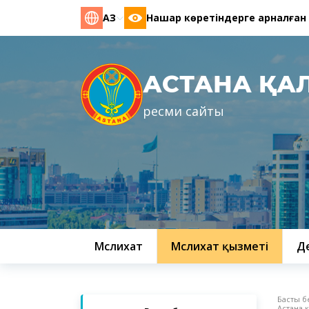
ҚАЗ
Нашар көретіндерге арналған
АСТАНА ҚА
ресми сайты
Мәслихат
Мәслихат қызметі
Д
Басты б
Астана 