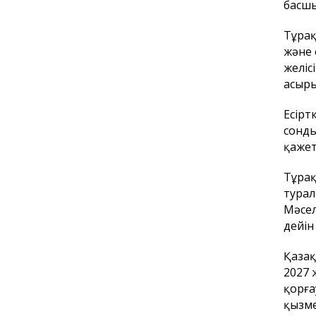
басшы
Тұрақ
және 
желіс
асыр
Есірт
сонды
қажет
Тұрақ
турал
Мәсел
дейін
Қазақ
2027 
қорға
қызме