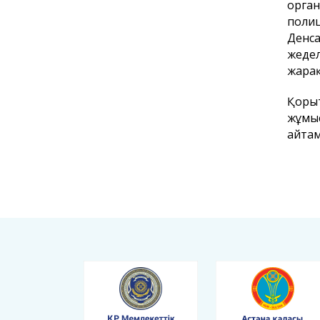
орган
полиц
Денса
жеде
жарақ
Қорыт
жұмыс
айта