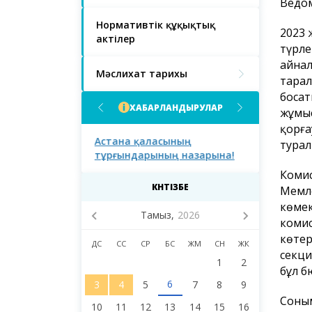
Ведом
Нормативтік құқықтық
2023 
актілер
түрле
айнал
Мәслихат тарихы
тарал
босат
ХАБАРЛАНДЫРУЛАР
жұмыс
қорға
ғындарының
Астана қаласының
Астана қал
турал
тұрғындарының назарына!
тұрғындары
қаласы мәс
Комис
сегізінші с
КҮНТІЗБЕ
Мемле
депутаттар
көмек
Тамыз,
2026
комис
көтер
ДС
СС
СР
БС
ЖМ
СН
ЖК
секци
1
2
бұл б
6
3
4
5
7
8
9
Соным
10
11
12
13
14
15
16