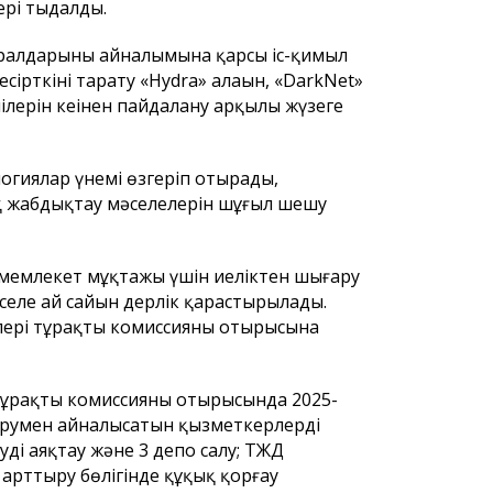
рі тыңдалды.
ұралдарының айналымына қарсы іс-қимыл
 есірткіні тарату «Hydra» алаңын, «DarkNet»
ілерін кеңінен пайдалану арқылы жүзеге
логиялар үнемі өзгеріп отырады,
 жабдықтау мәселелерін шұғыл шешу
н мемлекет мұқтажы үшін иеліктен шығару
селе ай сайын дерлік қарастырылады.
ері тұрақты комиссияның отырысына
 Тұрақты комиссияның отырысында 2025-
ірумен айналысатын қызметкерлерді
ді аяқтау және 3 депо салу; ТЖД
арттыру бөлігінде құқық қорғау