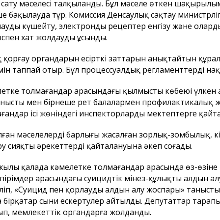
з сату мәселесі талқыланды. Бұл мәселе өткен шақырылы
е бақылауда тұр. Комиссия Денсаулық сақтау министрлі
ауды күшейту, электронды рецептер енгізу және оларды
спен хат жолдауды ұсынды.
 қорғау органдарын есірткі заттарын анықтайтын құра
ін таппай отыр. Бұл процессуалдық регламенттерді нақ
етке толмағандар арасындағы қылмыстың көбеюі үлкен 
нысты мен бірнеше рет балалармен профилактикалық ж
ғандар ісі жөніндегі инспекторларды мектептерге қайт
ған мәселелердің барлығы жасалған зорлық-зомбылық, кіс
ру сияқты әрекеттердің қайталануына әкеп соғады.
жылы қалада кәмелетке толмағандар арасында өз-өзіне қ
пірімдер арасындағы суицидтік мінез-құлықтың алдын ал
іліп, «Суицид пен қорлаудың алдын алу жоспары» таныс
 бірқатар сыни ескертулер айтылды. Депутаттар тарапын
п, мемлекеттік органдарға жолданды.