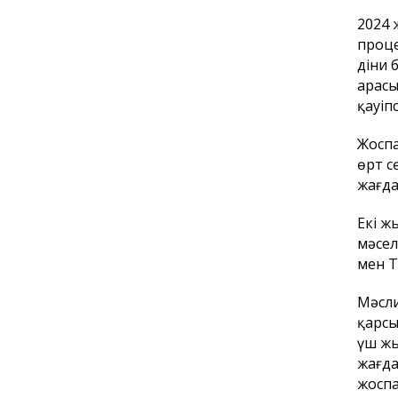
2024 
проце
діни 
арасы
қауіп
Жоспа
өрт с
жағда
Екі ж
мәсел
мен Т
Мәсли
қарсы
үш жы
жағда
жоспа