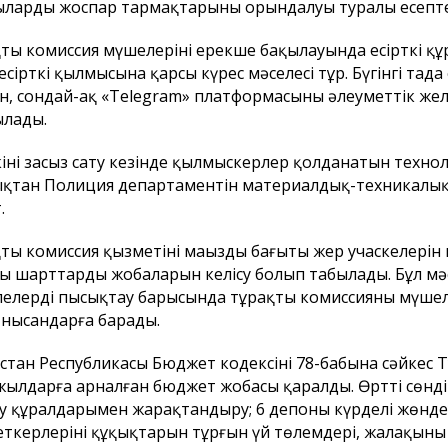
лардың жоспар тармақтарының орындалуы туралы есепте
ты комиссия мүшелерінің ерекше бақылауында есірткі қ
есірткі қылмысына қарсы күрес мәселесі тұр. Бүгінгі таңда
ін, сондай-ақ «Telegram» платформасының әлеуметтік жел
ылады.
кіні заңсыз сату кезінде қылмыскерлер қолданатын техно
қтан Полиция департаментін материалдық-техникалық
.
ты комиссия қызметінің маңызды бағыты жер учаскелері
ы шарттардың жобаларын келісу болып табылады. Бұл мә
елерді пысықтау барысында тұрақты комиссияның мүшел
 нысандарға барады.
стан Республикасы Бюджет кодексінің 78-бабына сәйкес
жылдарға арналған бюджет жобасы қаралды. Өртті сөнд
у құралдарымен жарақтандыру; 6 депоны күрделі жөндеу
ткерлерінің құқықтарын тұрғын үй төлемдері, жалақыны 