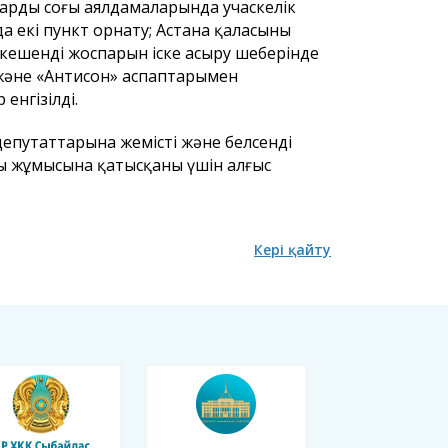
ардың соңғы аялдамаларында учаскелік
 екі пункт орнату; Астана қаласының
кешенді жоспарын іске асыру шеңберінде
әне «Антисон» аспаптарымен
енгізілді.
депутаттарына жемісті және белсенді
ың жұмысына қатысқаны үшін алғыс
Кері қайту