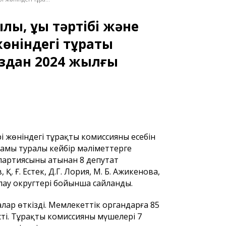
, құқық тәртібі және
ніндегі тұрақты
здан 2024 жылғы
 жөніндегі тұрақты комиссияның есебін
рамы туралы кейбір мәліметтерге
партиясының атынан 8 депутат
Қ. Ғ. Естек, Д.Г. Лория, М. Б. Ажикенова,
айлау округтері бойынша сайланды.
алар өткізді. Мемлекеттік органдарға 85
сті. Тұрақты комиссияның мүшелері 7