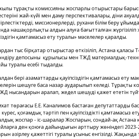
жылы тұрақты комиссияның жоспарлы отырыстары барыс
стерінің жай-күйі мен даму перспективалары, діни ахуалд
бірлестіктердің, миссионерлердің, рухани білім беру ұйым
нда нашақорлықтың алдын алуға бағытталған жүргізіліп
сіздігін қамтамасыз ету туралы» мәселелер қаралды.
рдан тыс бірқатар отырыстар өткізіліп, Астана қаласы 
өндіру депосының құрылысы мен ТЖД материалдық-тех
йы туралы есебі тыңдалды.
ылдан бері азаматтардың қауіпсіздігін қамтамасыз ету м
елерін шешуге баса назар аударылып келеді. Тұрақты 
ЖД нысандарын аралап, жедел шешуді қажет ететін түй
хат төрағасы Е.Е. Каналимов бастаған депутаттардың 
 күрес, қоғамдық тәртіп пен қауіпсіздікті қамтамасыз е
лдық жоспар - іс-шаралар Жоспарын, сондай-ақ Астана 
йларға ден қоюға дайындығын арттыру жөніндегі 2023-
рын әзірлеу қажеттігі туралы ұсыныс енгізілді. Жақынд