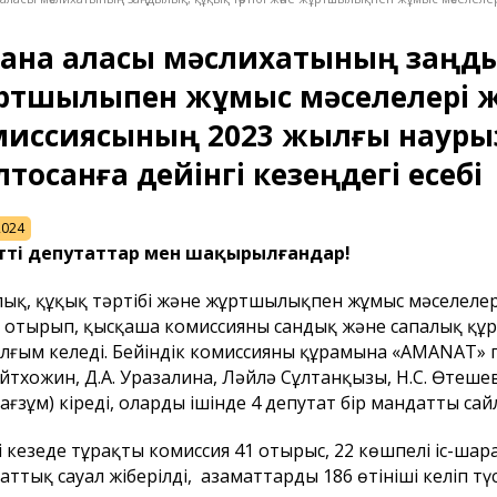
ана қаласы мәслихатының заңдылық
тшылықпен жұмыс мәселелері жө
миссиясының 2023 жылғы науры
тоқсанға дейінгі кезеңдегі есебі
2024
етті депутаттар мен шақырылғандар!
лық, құқық тәртібі және жұртшылықпен жұмыс мәселелері
 отырып, қысқаша комиссияның сандық және сапалық құ
лғым келеді. Бейіндік комиссияның құрамына «AMANAT» 
 Айтхожин, Д.А. Уразалина, Ләйлә Сұлтанқызы, Н.С. Өтешев, 
Мағзұм) кіреді, олардың ішінде 4 депутат бір мандатты с
і кезеңде тұрақты комиссия 41 отырыс, 22 көшпелі іс-шар
аттық сауал жіберілді, азаматтардың 186 өтініші келіп тү