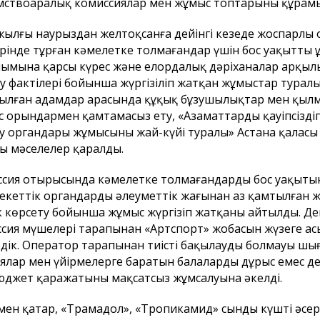
ствоаралық комиссиялар мен жұмыс топтарының құрамын
жылғы наурыздан желтоқсанға дейінгі кезеңде жоспарлы 
рінде тұрған кәмелетке толмағандар үшін бос уақытты ұй
ымына қарсы күрес және елордалық дәріханалар арқылы
у фактілері бойынша жүргізіліп жатқан жұмыстар тура
ылған адамдар арасында құқық бұзушылықтар мен қылм
 орындармен қамтамасыз ету, «Азаматтардың қауіпсіздіг
у органдары жұмысының жай-күйі туралы» Астана қаласы
асы
Бюджеттік бағдарламаның
Елорда тұ
ы мәселелер қаралды.
ның және Астана
паспорты
назарына!
лихатының
сия отырысында кәмелетке толмағандардың бос уақытын
айланым
кеттік органдардың әлеуметтік жағынан аз қамтылған ж
ының назарына!
 көрсету бойынша жұмыс жүргізіп жатқаны айтылды. Де
сия мүшелері тарапынан «Артспорт» жобасын жүзеге а
дік. Оператор тарапынан тиісті бақылаудың болмауы шығы
ялар мен үйірмелерге баратын балалардың дұрыс емес де
юджет қаражатының мақсатсыз жұмсалуына әкелді.
ен қатар, «Трамадол», «Тропикамид» сынды күшті әсер 