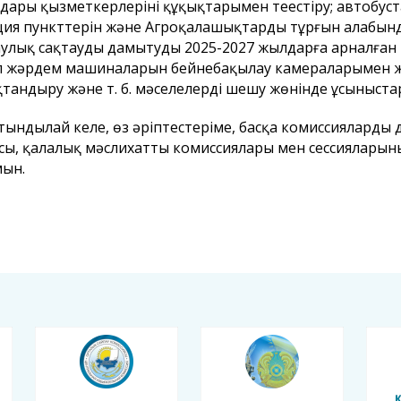
дары қызметкерлерінің құқықтарымен теңестіру; автобуст
ия пункттерін және Агроқалашықтардың тұрғын алабында
улық сақтауды дамытудың 2025-2027 жылдарға арналған 
л жәрдем машиналарын бейнебақылау камераларымен ж
тандыру және т. б. мәселелерді шешу жөнінде ұсыныстар 
ындылай келе, өз әріптестеріме, басқа комиссиялардың 
ы, қалалық мәслихаттың комиссиялары мен сессияларын
мын.