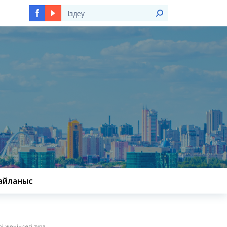
Ы
айланыс
 жөніндегі тұра...