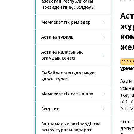
Қазақстан Республикасы
Президентінің Жолдауы
Аст
Мемлекеттік рәміздер
жұр
ко
Астана туралы
жел
Астана қаласының
Қоғамдық кеңесі
11.12.
Құрм
Сыбайлас жемқорлыққа
қарсы күрес
Заңды
ұсына
Мемлекеттік сатып алу
тоқта
(А.С.
А.Т. 
Бюджет
Есепт
Заңнамалық актілерді іске
депут
асыру туралы ақпарат