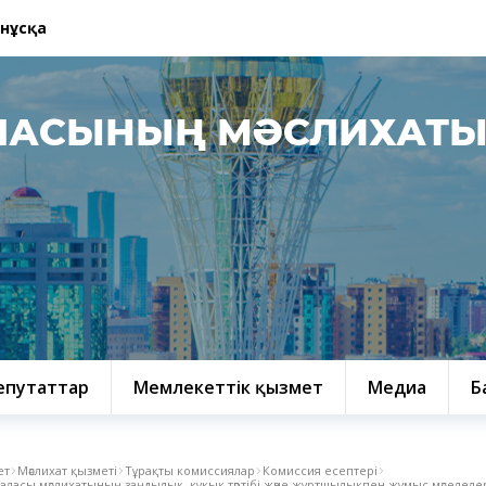
 нұсқа
ЛАСЫНЫҢ МӘСЛИХАТ
епутаттар
Мемлекеттік қызмет
Медиа
Б
ет
Мәслихат қызметі
Тұрақты комиссиялар
Комиссия есептері
қаласы мәслихатының заңдылық, құқық тәртібі және жұртшылықпен жұмыс мәселелері