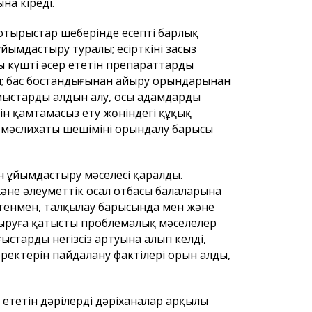
а кіреді.
отырыстар шеңберінде есептің барлық
ымдастыру туралы; есірткінің заңсыз
 күшті әсер ететін препараттардың
лы; бас бостандығынан айыру орындарынан
ыстардың алдын алу, осы адамдарды
ін қамтамасыз ету жөніндегі құқық
 мәслихаты шешімінің орындалу барысы
рғындарының
Астана қаласының
Астана қал
тұрғындарының назарына!
тұрғындар
қаласы мә
 ұйымдастыру мәселесі қаралды.
сегізінші с
әне әлеуметтік осал отбасы балаларына
депутатта
генмен, талқылау барысында мен және
сыруға қатысты проблемалық мәселелер
стардың негізсіз артуына алып келді,
ректерін пайдалану фактілері орын алды,
ететін дәрілерді дәріханалар арқылы