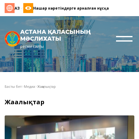
ҚАЗ
Нашар көретіндерге арналған нұсқа
АСТАНА ҚАЛАСЫНЫҢ
МӘСЛИХАТЫ
ресми сайты
Басты бет
Медиа
Жаңалықтар
Жаңалықтар