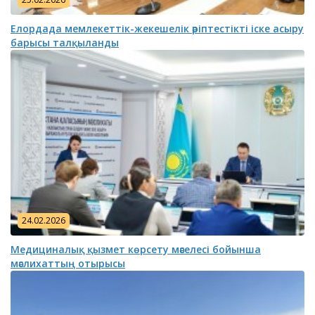
Елордада мемлекеттік-жекешелік әріптестікті іске асыру
барысы талқыланды
24.02.2026
Медициналық қызмет көрсету мәселесі бойынша
мәслихаттың отырысы