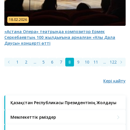
18.02.2026
«Астана Опера» театрында композитор Ермек
Серкебаевтың 100 жылдығына арналған «Ұлы Дала
Даусы» концерті өтті
1
2
...
5
6
7
8
9
10
11
...
122
123
Кері қайту
Қазақстан Республикасы Президентінің Жолдауы
Мемлекеттік рәміздер