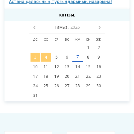
Астана қаласының тұрғындарының назарына!
Аст
мәс
наз
КҮНТІЗБЕ
Тамыз,
2026
ДС
СС
СР
БС
ЖМ
СН
ЖК
1
2
7
3
4
5
6
8
9
10
11
12
13
14
15
16
17
18
19
20
21
22
23
24
25
26
27
28
29
30
31