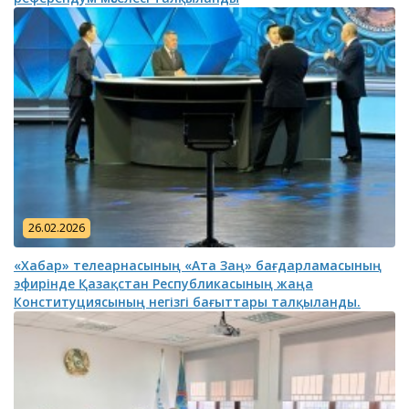
26.02.2026
«Хабар» телеарнасының «Ата Заң» бағдарламасының
эфирінде Қазақстан Республикасының жаңа
Конституциясының негізгі бағыттары талқыланды.