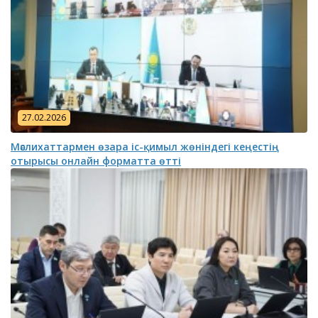
27.02.2026
Мәслихаттармен өзара іс-қимыл жөніндегі кеңестің
отырысы онлайн форматта өтті