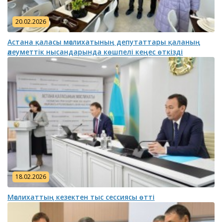
20.02.2026
Астана қаласы мәслихатының депутаттары қаланың
әлеуметтік нысандарында көшпелі кеңес өткізді
18.02.2026
Мәслихаттың кезектен тыс сессиясы өтті