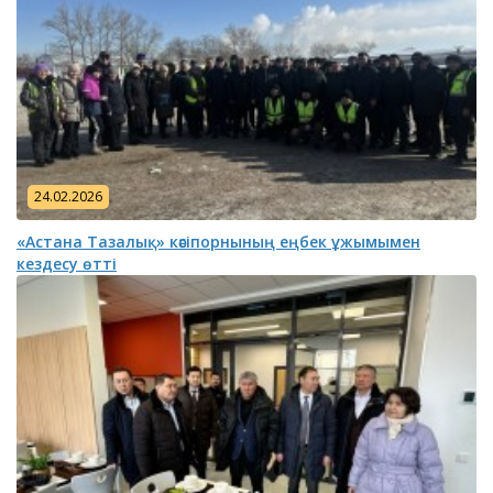
24.02.2026
«Астана Тазалық» кәсіпорнының еңбек ұжымымен
кездесу өтті