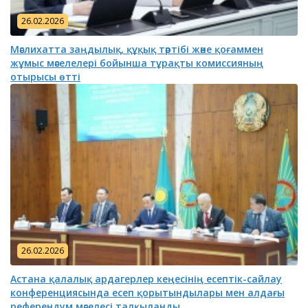
26.02.2026
Мәслихатта заңдылық, құқық тәртібі және қоғаммен
жұмыс мәселелері бойынша тұрақты комиссияның
отырысы өтті
26.02.2026
Астана қалалық ардагерлер кеңесінің есептік-сайлау
конференциясында есеп қорытындылары мен алдағы
референдум мәселесі талқыланды