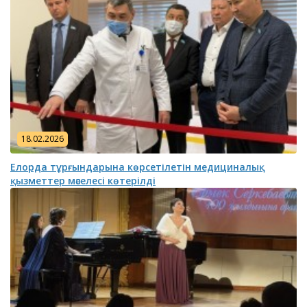
18.02.2026
Елорда тұрғындарына көрсетілетін медициналық
қызметтер мәселесі көтерілді