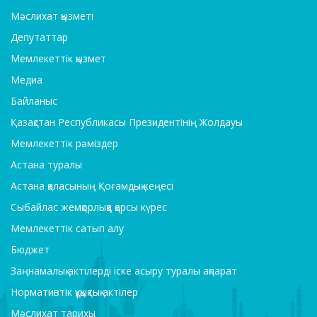
Мәслихат қызметі
Депутаттар
Мемлекеттік қызмет
Медиа
Байланыс
Қазақстан Республикасы Президентінің Жолдауы
Мемлекеттік рәміздер
Астана туралы
Астана қаласының Қоғамдық кеңесі
Сыбайлас жемқорлыққа қарсы күрес
Мемлекеттік сатып алу
Бюджет
Заңнамалық актілерді іске асыру туралы ақпарат
Нормативтік құқықтық актілер
Мәслихат тарихы