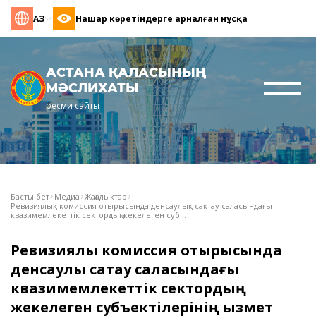
ҚАЗ
Нашар көретіндерге арналған нұсқа
АСТАНА ҚАЛАСЫНЫҢ
МӘСЛИХАТЫ
ресми сайты
Басты бет
Медиа
Жаңалықтар
Ревизиялық комиссия отырысында денсаулық сақтау саласындағы
квазимемлекеттік сектордың жекелеген суб...
Ревизиялық комиссия отырысында
денсаулық сақтау саласындағы
квазимемлекеттік сектордың
жекелеген субъектілерінің қызмет