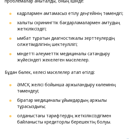
проблемалар анықталды, оның ішінде:
кадрлармен қамтамасыз етілу деңгейінің төмендігі;
халықты скринингтік бағдарламалармен қамтудың
жеткіліксіздігі;
қымбат тұратын диагностикалық зерттеулердің
қолжетімділігінің шектеулілігі;
міндетті әлеуметтік медициналық сақтандыру
жүйесіндегі жекелеген мәселелер.
Бұдан бөлек, келесі мәселелер атап өтілді:
ӘМСҚ желісі бойынша қаржыландыру көлемінің
төмендеуі;
бірқатар медициналық ұйымдардың қаржылық
тұрақсыздығы;
қолданыстағы тарифтердің жеткіліксіздігімен
байланысты кредиторлық берешектің болуы.