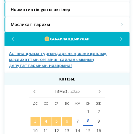
Нормативтік құқықтық актілер
Мәслихат тарихы
ХАБАРЛАНДЫРУЛАР
Астана қаласы тұрғындарының және қалалық
Аст
мәслихаттың сегізінші сайланымының
депутаттарының назарына!
КҮНТІЗБЕ
Тамыз,
2026
ДС
СС
СР
БС
ЖМ
СН
ЖК
1
2
8
3
4
5
6
7
9
10
11
12
13
14
15
16