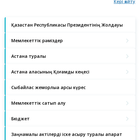
Кері қайту
Қазақстан Республикасы Президентінің Жолдауы
Мемлекеттік рәміздер
Астана туралы
Астана қаласының Қоғамдық кеңесі
Сыбайлас жемқорлыққа қарсы күрес
Мемлекеттік сатып алу
Бюджет
Заңнамалық актілерді іске асыру туралы ақпарат