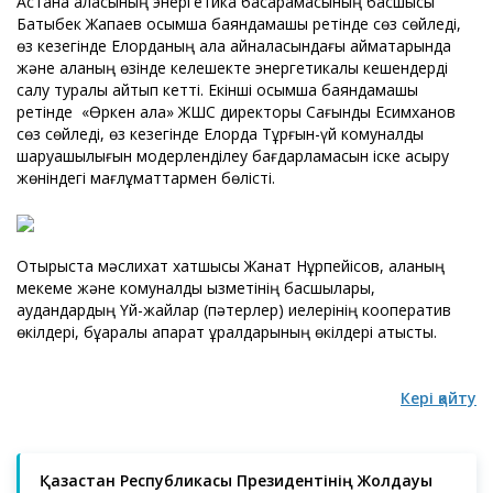
Астана қаласының энергетика басқарамасының басшысы
Бақтыбек Жапаев қосымша баяндамашы ретінде сөз сөйледі,
өз кезегінде Елорданың қала айналасындағы аймақтарында
және қаланың өзінде келешекте энергетикалық кешендерді
салу туралы айтып кетті. Екінші қосымша баяндамашы
ретінде «Өркен қала» ЖШС директоры Сағындық Есимханов
сөз сөйледі, өз кезегінде Елорда Тұрғын-үй комуналдық
шаруашылығын модерленділеу бағдарламасын іске асыру
жөніндегі мағлұматтармен бөлісті.
Отырыста мәслихат хатшысы Жанат Нұрпейісов, қаланың
мекеме және комуналдық қызметінің басшылары,
аудандардың Үй-жайлар (пәтерлер) иелерiнiң кооператив
өкілдері, бұқаралық ақпарат құралдарының өкілдері қатысты.
Кері қайту
Қазақстан Республикасы Президентінің Жолдауы