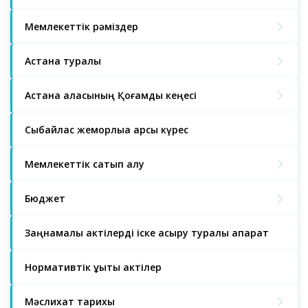
Мемлекеттік рәміздер
Астана туралы
Астана қаласының Қоғамдық кеңесі
Сыбайлас жемқорлыққа қарсы күрес
Мемлекеттік сатып алу
Бюджет
Заңнамалық актілерді іске асыру туралы ақпарат
Нормативтік құқықтық актілер
Мәслихат тарихы