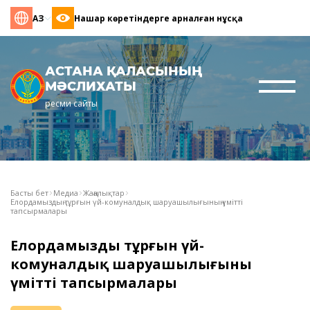
ҚАЗ
Нашар көретіндерге арналған нұсқа
АСТАНА ҚАЛАСЫНЫҢ
МӘСЛИХАТЫ
ресми сайты
Басты бет
Медиа
Жаңалықтар
Елордамыздың тұрғын үй-комуналдық шаруашылығының үмітті
тапсырмалары
Елордамыздың тұрғын үй-
комуналдық шаруашылығының
үмітті тапсырмалары