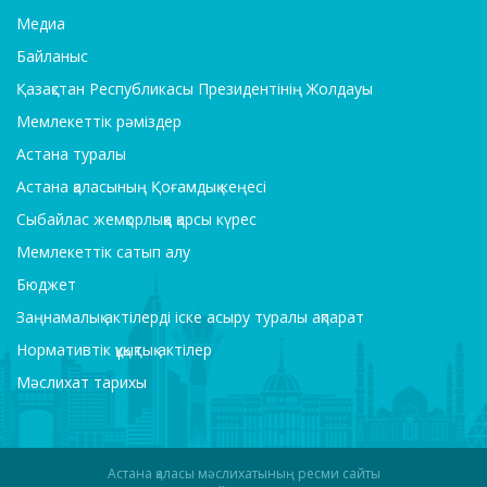
Медиа
Байланыс
Қазақстан Республикасы Президентінің Жолдауы
Мемлекеттік рәміздер
Астана туралы
Астана қаласының Қоғамдық кеңесі
Сыбайлас жемқорлыққа қарсы күрес
Мемлекеттік сатып алу
Бюджет
Заңнамалық актілерді іске асыру туралы ақпарат
Нормативтік құқықтық актілер
Мәслихат тарихы
Астана қаласы мәслихатының ресми сайты