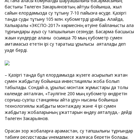
Астана қаласы комуналдық шаруашылығы басқармасының
бастығы Төлеген Закарьяновтың айтуы бойынша, жыл
сайын елордамызда су тұтыну 7-10 пайызға өсуде. Қазіргі
таңда суды тұтыну 105 млн. кубометрді құрайды. Алайда,
Халықаралық «ЭКСПО-2017» көрмесінің өтуіне байланысты қала
тұрғындары ауыз су тапшылығын сезінуде. Басқарма басшысы
жақын күндерде қаланы қосымша 70 мың кубометр сумен
қамтамасыз ететін ірі су таратқыш құрылысы аяқталады деп
уәде берді.
– Қазіргі таңда бұл елордамызда жүзеге асырылып жатқан
сумен жабдықтау бойынша инвестициялық жоба болып
табылады. Сондай-ақ, құрылыс-монтаж жұмыстары да толық
көлемде аяқталған, «Тәулігіне 200 мың кубометр өндіретін
сорғыш-сүзгіш станцияны қайта құру» нысаны бойынша
технологиялық жабдықты монтаждау және 4 ірі сумен
жабдықтау жобаларының құжаттарын өңдеу аяқталуда,- дейді
Төлеген Закарьянов.
Орасан зор жобаларға қарамастан, су тапшылығы тұрғындар
табиғи ресурстарды үнемдемесе жалғаса беретін болады.