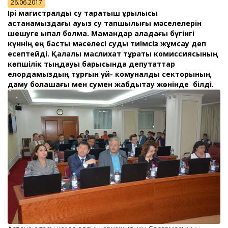
26.06.2017
Ірі магистралдық су таратқыш құрылысы
астанамыздағы ауыз су тапшылығы мәселелерін
шешуге ықпал болмақ. Мамандар қаладағы бүгінгі
күннің ең басты мәселесі суды тиімсіз жұмсау деп
есептейді. Қалалық маслихат тұрақты комиссиясының
көпшілік тыңдауы барысында депутаттар
елордамыздың тұрғын үй- комуналдық секторының
даму болашағы мен сумен жабдықтау жөнінде білді.