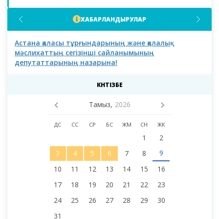
ХАБАРЛАНДЫРУЛАР
Астана қаласы тұрғындарының және қалалық
Аст
мәслихаттың сегізінші сайланымының
депутаттарының назарына!
КҮНТІЗБЕ
Тамыз,
2026
ДС
СС
СР
БС
ЖМ
СН
ЖК
1
2
9
3
4
5
6
7
8
10
11
12
13
14
15
16
17
18
19
20
21
22
23
24
25
26
27
28
29
30
31