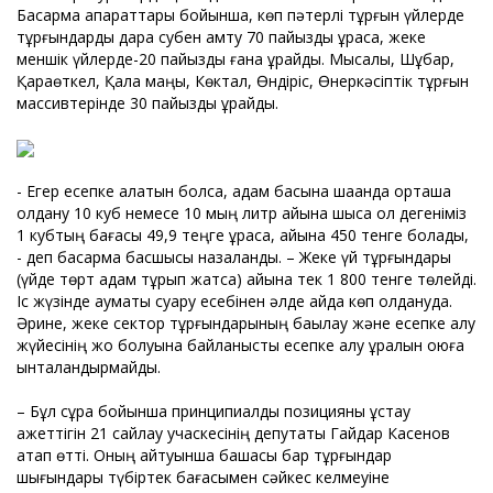
Басқарма ақпараттары бойынша, көп пәтерлі тұрғын үйлерде
тұрғындарды дара субен қамту 70 пайызды құраса, жеке
меншік үйлерде-20 пайызды ғана құрайды. Мысалы, Шұбар,
Қараөткел, Қала маңы, Көктал, Өндіріс, Өнеркәсіптік тұрғын
массивтерінде 30 пайызды құрайды.
- Егер есепке алатын болсақ, адам басына шаққанда орташа
қолдану 10 куб немесе 10 мың литр айына шықса ол дегеніміз
1 кубтың бағасы 49,9 теңге құраса, айына 450 тенге болады,
- деп басқарма басшысы назаланды. – Жеке үй тұрғындары
(үйде төрт адам тұрып жатса) айына тек 1 800 тенге төлейді.
Іс жүзінде аумақты суару есебінен әлде қайда көп қолдануда.
Әрине, жеке сектор тұрғындарының бақылау және есепке алу
жүйесінің жоқ болуына байланысты есепке алу құралын қоюға
ынталандырмайды.
– Бұл сұрақ бойынша принципиалды позицияны ұстау
қажеттігін 21 сайлау учаскесінің депутаты Гайдар Касенов
атап өтті. Оның айтуынша бақшасы бар тұрғындар
шығындары түбіртек бағасымен сәйкес келмеуіне