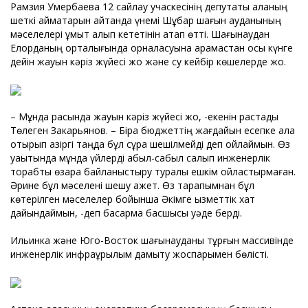
Рамзия Умербаева 12 сайлау учаскесінің депутаты қаланың
шеткі аймақтарын айтқанда үнемі Шұбар шағын ауданының
мәселелері ұмыт қалып кететінін атап өтті. Шағынаудан
Елорданың орталығында орналасуына қарамастан осы күнге
дейін жауын кәріз жүйесі жоқ және су кейбір көшелерде жоқ.
– Мұнда расында жауын кәріз жүйесі жоқ, -екенін растады
Төлеген Закарьянов. – Бірақ бюджеттің жағдайын есепке ала
отырып қазіргі таңда бұл сұрақ шешілмейді деп ойлаймын. Өз
уақытында мұнда үйлерді абыл-сабыл салып инженерлік
торабты өзара байланыстыру туралы ешкім ойластырмаған.
Әрине бұл мәселені шешу қажет. Өз тарапымнан бұл
көтерілген мәселелер бойынша Әкімге қызметтік хат
дайындаймын, -деп басқарма басшысы уәде берді.
Ильинка және Юго-Восток шағынауданы тұрғын массивінде
инженерлік инфрақұрылым дамыту жоспарымен бөлісті.