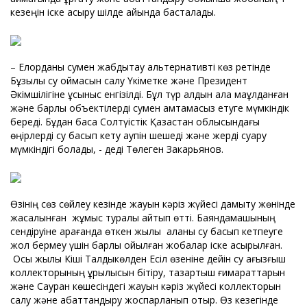
кезеңін іске асыру шілде айында басталады.
– Елорданы сумен жабдықтау альтернативті көз ретінде
Бұзылық су қоймасын салу Үкіметке және Президент
Әкімшілігіне ұсыныс енгізілді. Бұл түр алдын ала мақұлданған
және барлық объектілерді сумен қамтамасыз етуге мүмкіндік
береді. Бұдан басқа Солтүістік Қазақстан облысындағы
өңірлерді су басып кету қаупін шешеді және жерді суару
мүмкіндігі болады, - деді Төлеген Закарьянов.
Өзінің сөз сөйлеу кезінде жауын кәріз жүйесі дамыту жөнінде
жасалынған жұмыс туралы айтып өтті. Баяндамашының
сендіруіне қарағанда өткен жылы қаланы су басып кетпеуге
жол бермеу үшін барлық қойылған жобалар іске асырылған.
Осы жылы Кіші Талдыкөлден Есіл өзеніне дейін су ағызғыш
коллекторының құрылысын бітіру, тазартқыш ғимараттарын
және Сауран көшесіндегі жауын кәріз жүйесі коллекторын
салу және абаттандыру жоспарланып отыр. Өз кезегінде