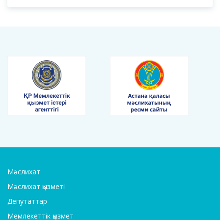
Мәслихат
Мәслихат қызметі
Депутаттар
Мемлекеттік қызмет