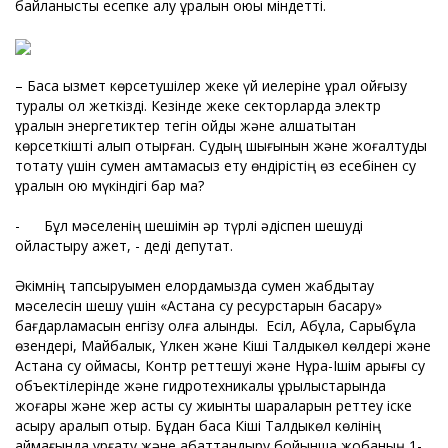
байланысты есепке алу құралын қоюы міндетті.
– Басқа қызмет көрсетушілер жеке үй иелеріне құрал қойғызу
туралы қол жеткізді. Кезінде жеке секторларда электр
құралын энергетиктер тегін қойды және алшақтықтан
көрсеткішті алып отырған. Судың шығынын және жоғалтуды
тоқтату үшін сумен қамтамасыз ету өндірістің өз есебінен су
құралын қою мүкіндігі бар ма?
- Бұл мәселенің шешімін әр түрлі әдіспен шешуді
ойластыру қажет, - деді депутат.
Әкімнің тапсыруымен елордамызда сумен жабдықтау
мәселесін шешу үшін «Астана су ресурстарын басқару»
бағдарламасын енгізу қолға алынды. Есіл, Ақбұлақ, Сарыбұлақ
өзендері, Майбалык, Үлкен және Кіші Талдыкөл көлдері және
Астана су қоймасы, Контр реттешуі және Нұра-Ішім арығы су
объектілерінде және гидротехникалық құрылыстарында
жоғары және жер асты су жиынтық шараларын реттеу іске
асыру қаралып отыр. Бұдан басқа Кіші Талдыкөл көлінің
аймағында құрғату және абаттандыру бойынша жобаның 1-