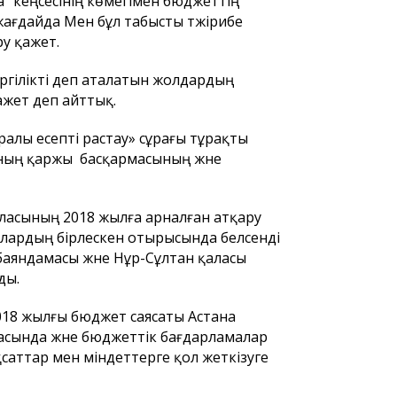
ла" кеңсесінің көмегімен бюджеттің
 жағдайда Мен бұл табысты тәжірибе
ру қажет.
жергілікті деп аталатын жолдардың
ажет деп айттық.
алы есепті растау» сұрағы тұрақты
ының қаржы басқармасының және
ласының 2018 жылға арналған атқару
иялардың бірлескен отырысында белсенді
аяндамасы және Нұр-Сұлтан қаласы
ды.
2018 жылғы бюджет саясаты Астана
асында және бюджеттік бағдарламалар
саттар мен міндеттерге қол жеткізуге