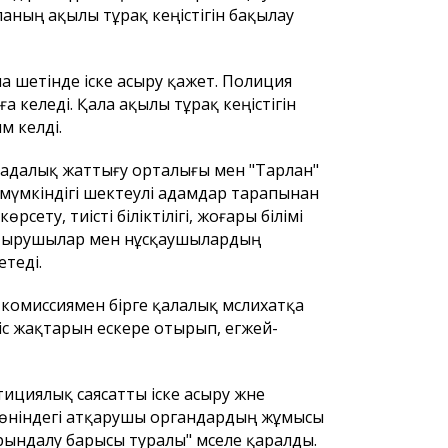
ланың ақылы тұрақ кеңістігін бақылау
а шетінде іске асыру қажет. Полиция
 әкеледі. Қала ақылы тұрақ кеңістігін
м келді.
иадалық жаттығу орталығы мен "Тарлан"
мүмкіндігі шектеулі адамдар тарапынан
ету, тиісті біліктілігі, жоғары білімі
ықтырушылар мен нұсқаушылардың
етеді.
ы комиссиямен бірге қалалық мәслихатқа
с жақтарын ескере отырып, егжей-
ициялық саясатты іске асыру және
жөніндегі атқарушы органдардың жұмысы
рындалу барысы туралы" мәселе қаралды.