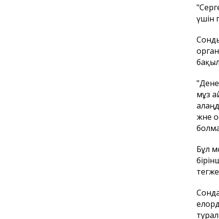
"Серг
үшін 
Сонды
орган
бақыл
"Дене
мұз а
алаңд
және 
болма
Бұл м
бірін
тегже
Сонда
елорд
турал