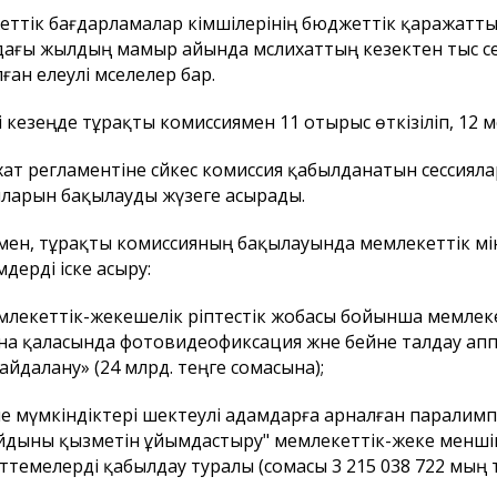
ттік бағдарламалар әкімшілерінің бюджеттік қаражатты
ағы жылдың мамыр айында мәслихаттың кезектен тыс с
ған елеулі мәселелер бар.
і кезеңде тұрақты комиссиямен 11 отырыс өткізіліп, 12 м
хат регламентіне сәйкес комиссия қабылданатын сессия
ларын бақылауды жүзеге асырады.
ен, тұрақты комиссияның бақылауында мемлекеттік мі
дерді іске асыру:
млекеттік-жекешелік әріптестік жобасы бойынша мемлек
на қаласында фотовидеофиксация және бейне талдау ап
пайдалану» (24 млрд. теңге сомасына);
не мүмкіндіктері шектеулі адамдарға арналған паралим
йдыны қызметін ұйымдастыру" мемлекеттік-жеке меншік
ттемелерді қабылдау туралы (сомасы 3 215 038 722 мың т