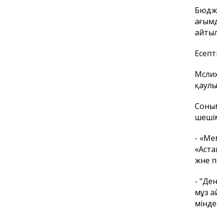
Бюдже
ағымд
айтыл
Есепт
Мәсли
қаулы
Соным
шешім
- «Ме
«Аста
және 
- "Де
мұз а
мінде