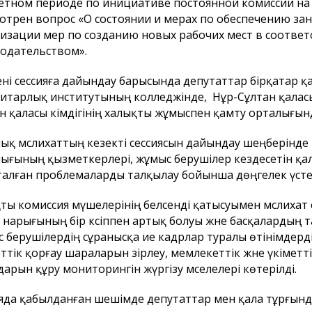
етном периоде по инициативе постоянной комиссии на 
отрен вопрос «О состоянии и мерах по обеспечению зан
изации мер по созданию новых рабочих мест в соотве
одательством».
ені сессияға дайындау барысында депутаттар бірқатар қ
итарлық институтының колледжінде, Нұр-Сұлтан қаласы ә
н қаласы әкімдігінің халықты жұмыспен қамту орталығын
асы
Бюджеттік бағдарламаның
Елорда тұ
ық мәслихаттың кезекті сессиясын дайындау шеңберінде 
ның және Астана
паспорты
назарына!
ығының қызметкерлері, жұмыс берушілер кездесетін қал
лихатының
алған проблемаларды талқылау бойынша дөңгелек үстел
айланым
ының назарына!
ты комиссия мүшелерінің белсенді қатысуымен мәслихат с
 нарығының бір кәсіппен артық болуы және басқалардың
 берушілердің сұранысқа ие кадрлар туралы өтінімдерд
еттік қорғау шараларын әзірлеу, мемлекеттік және үкіме
арын құру мониторингін жүргізу мәселелері көтерілді.
яда қабылданған шешімде депутаттар мен қала тұрғында