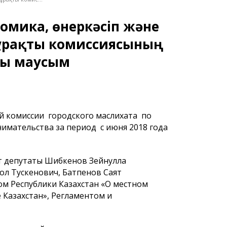
омика, өнеркәсіп және
 тұрақты комиссиясының
ғы маусым
 комиссии городского маслихата по
мательства за период с июня 2018 года
ят депутаты Шибкенов Зейнулла
ол Тускенович, Батпенов Саят
ом Республики Казахстан «О местном
 Казахстан», Регламентом и