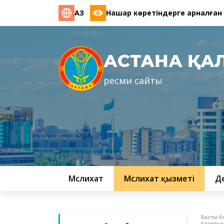
ҚАЗ
Нашар көретіндерге арналған
АСТАНА ҚА
ресми сайты
Мәслихат
Мәслихат қызметі
Д
Басты б
Қалалық 