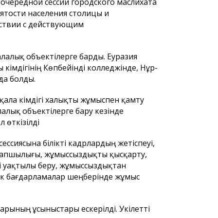
очередной сессии городского маслихата
ятости населения столицы и
тствии с действующим
алалық объектілерге барды. Еуразия
кімдігінің Көпбейінді колледжінде, Нұр-
да болды.
рғындарының
Астана қаласының
Астана қал
қала әкімдігі халықты жұмыспен қамту
тұрғындарының назарына!
тұрғындар
алық объектілерге бару кезінде
қаласы мә
 өткізілді
сегізінші с
депутатта
ессиясына білікті кадрлардың жетіспеуі,
 тапшылығы, жұмыссыздықты қысқарту,
і уақтылы беру, жұмыссыздықтан
ттік бағдарламалар шеңберінде жұмыс
рының ұсыныстары ескерілді. Уәкілетті