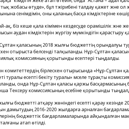
арқа" әкімдігін жеке атап өтейін, онда "Астана – адал қа
тық жобасы өтуде», бұл тәжірибені талдау қажет және ол
ынына сенімдімін, оны қаланың басқа әкімдіктеріне көші
й-ақ, біз кеше қала әкімімен кездесуде орамішілік және 
ысын аудан әкімдіктерін жүргізу мүмкіндігін қарастыру қ
Сұлтан қаласының 2018 жылғы бюджеттің орындалуы тур
скен отырыста белсенді талқыланды. Нұр-Сұлтан қалас
иялық комиссияның қорытынды есептері тыңдалды.
н комитеттердің бірлескен отырысында «Нұр-Сұлтан қа
ті туралы есепті бекіту туралы» мәселе тұрақты комисс
ланды, онда Нұр-Сұлтан қаласы қаржы басқармасының б
ша Тексеру комиссиясының есебіне қорытынды тыңдал
жылғы бюджетті атқару жөніндегі есепті қарау кезінде 
ын дамытудың 2016-2020 жылдарға арналған бағдарлам
ілерінің бюджеттік бағдарламаларында айқындалған мақ
талғаны атап өтілді.