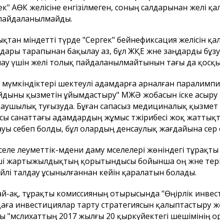
ек" АӨК желісіне енгізілмеген, соның салдарынан желі қа
пайдаланылмайды.
қтан міндетті түрде "Сергек" бейнефиксация желісін қал
дары тарапынан бақылау аз, бұл ЖҚЕ және заңдарды бұзуға
ау үшін желі толық пайдаланылмайтынын тағы да қосқы
 мүмкіндіктері шектеулі адамдарға арналған паралимп
йдыны қызметін ұйымдастыру" МЖӘ жобасын іске асыру 
аушылық туғызуда. Бұған сапасыз медициналық қызмет көрс
осы санаттағы адамдардың жұмыс тәжірибесі жоқ жатт
уы себеп болды, бұл олардың денсаулық жағдайына әсер 
әселе әлеуметтік-мәдени даму мәселелері жөніндегі тұрақт
ші жартыжылдықтың қорытындысы бойынша оң және тері
йлі талдау ұсынылғаннан кейін қаралатын болады.
й-ақ, тұрақты комиссияның отырысында "Өңірлік инвест
аға инвестициялар тарту стратегиясын қалыптастыру 
ы "мәслихаттың 2017 жылғы 20 қыркүйектегі шешімінің о