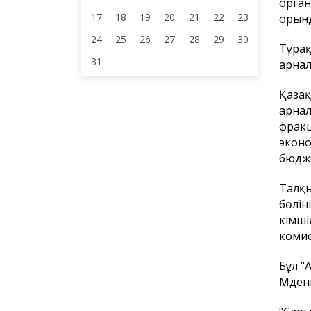
орган
17
18
19
20
21
22
23
орынд
24
25
26
27
28
29
30
Тұрақ
31
арнал
Қазақ
арнал
фракц
эконо
бюдже
Талқы
бөлін
әкімш
комис
Бұл "
Мәден