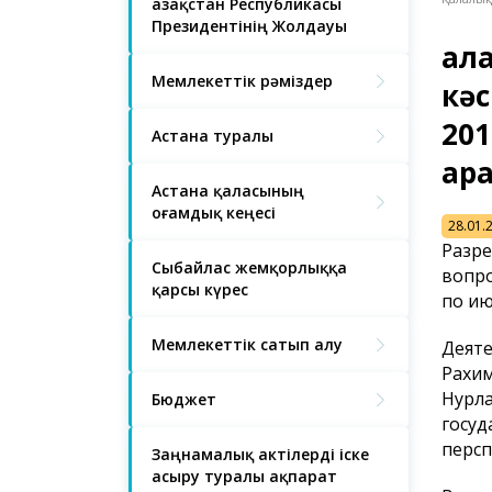
Қазақстан Республикасы
Президентінің Жолдауы
Қал
Мемлекеттік рәміздер
кәс
20
Астана туралы
ар
Астана қаласының
Қоғамдық кеңесі
28.01.
Разре
Сыбайлас жемқорлыққа
вопро
қарсы күрес
по ию
Мемлекеттік сатып алу
Деяте
Рахим
Нурла
Бюджет
госуд
персп
Заңнамалық актілерді іске
асыру туралы ақпарат