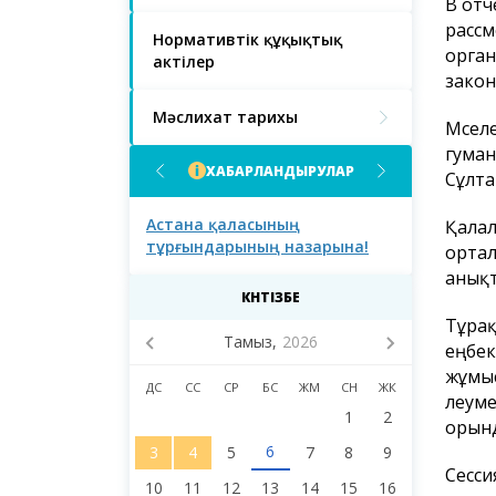
В отч
рассм
Нормативтік құқықтық
орган
актілер
закон
Мәслихат тарихы
Мәсел
гуман
ХАБАРЛАНДЫРУЛАР
Сұлта
ғындарының
Астана қаласының
Астана қал
Қалал
тұрғындарының назарына!
тұрғындары
ортал
қаласы мәс
анықт
сегізінші с
КҮНТІЗБЕ
депутаттар
Тұрақ
Тамыз,
2026
еңбек
жұмыс
ДС
СС
СР
БС
ЖМ
СН
ЖК
әлеум
1
2
орынд
6
3
4
5
7
8
9
Сесси
10
11
12
13
14
15
16