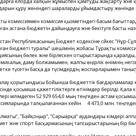
дарға елорда халқын жұмыспен қамтуды жақсарту және 
арын құру жөніндегі шараларды ұйымдастыру жөнінде 
ты комиссиямен комиссия қызметіндегі басым бағыттард
ған астана бюджетін дайындауға және бекітуге басты на
стан Республикасының Бюджет кодексіне сәйкес "Нұр-Сұ
ған бюджеті туралы" шешімнің жобасы Тұрақты комисси
иясының бөлек және бірлескен отырыстарында қаралды, 
микалық даму болжамымен, жалпы өңірлік өнімнің негізг
тке түсетін басқа да түсімдердің жоспарларымен танысу
лау қорытындысы бойынша бюджеттік бағдарламалар ә
ісінде қосымша қажеттіліктерге өтінімдер берілді. Қала 
ілері мәлімдеген 52 929 654,0 мың теңгеден астам қосымш
сияларында талқылағаннан кейін 4 473,0 млн. теңгеде
Алматы", "Байқоңыр", "Сарыарқа" аудандары әкімдері ап
иет және спорт басқармасының тапсырыстарының бір бөлі