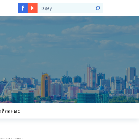
Ы
айланыс
ұрақты комис...