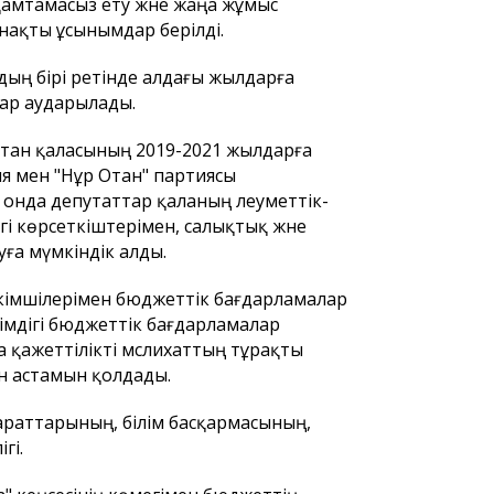
қамтамасыз ету және жаңа жұмыс
нақты ұсынымдар берілді.
ың бірі ретінде алдағы жылдарға
зар аударылады.
лтан қаласының 2019-2021 жылдарға
я мен "Нұр Отан" партиясы
онда депутаттар қаланың әлеуметтік-
і көрсеткіштерімен, салықтық және
ға мүмкіндік алды.
кімшілерімен бюджеттік бағдарламалар
әкімдігі бюджеттік бағдарламалар
а қажеттілікті мәслихаттың тұрақты
н астамын қолдады.
параттарының, білім басқармасының,
гі.