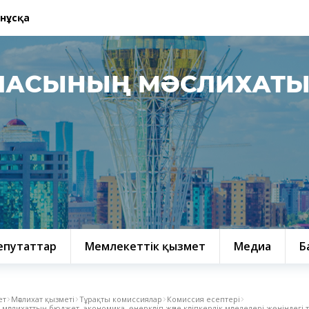
 нұсқа
ЛАСЫНЫҢ МӘСЛИХАТ
епутаттар
Мемлекеттік қызмет
Медиа
Б
ет
Мәслихат қызметі
Тұрақты комиссиялар
Комиссия есептері
мәслихаттың бюджет, экономика, өнеркәсіп және кәсіпкерлік мәселелері жөніндегі т