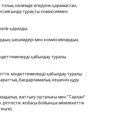
 толық көлемде игеруіне қарамастан,
ессиясында тұрақты комиссиямен
әселе қаралды.
лардың шешімдері мен комиссиялардың
ндеттемелерді қабылдау туралы
еттік міндеттемелерді қабылдау туралы
параттық-бағдарламалық кешенін құру
пиадалық жаттығу орталығы мен "Тарлан"
 әріптестік жобасы бойынша мемлекеттік
еңге);