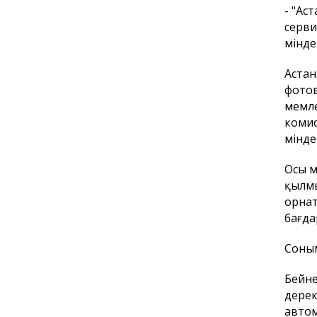
- "Ас
серви
мінде
Астан
фотов
мемле
комис
мінде
Осы м
қылмы
орнат
бағда
Соным
Бейне
дерек
автом