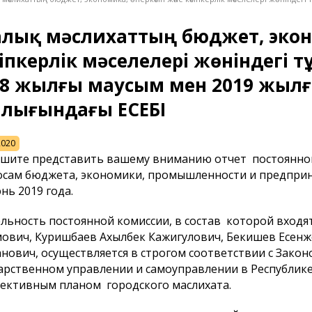
алық мәслихаттың бюджет, экон
іпкерлік мәселелері жөніндегі
18 жылғы маусым мен 2019 жыл
алығындағы ЕСЕБІ
2020
шите представить вашему вниманию отчет постоянной
сам бюджета, экономики, промышленности и предприни
нь 2019 года.
льность постоянной комиссии, в состав которой вход
ович, Куришбаев Ахылбек Кажигулович, Бекишев Есенж
нович, осуществляется в строгом соответствии с Закон
арственном управлении и самоуправлении в Республике
ективным планом городского маслихата.