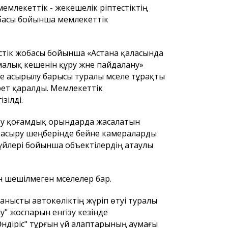
мемлекеттік - жекешелік әріптестіктің
жобасы бойынша мемлекеттік
естік жобасы бойынша «Астана қаласында
алық кешенін құру және пайдалану»
ке асырылу барысы туралы мәселе тұрақты
рет қаралды. Мемлекеттік
зілді.
сыру қоғамдық орындарда жасалатын
е асыру шеңберінде бейне камераларды
үйлері бойынша объектілердің атаулы
 шешілмеген мәселелер бар.
анысты автокөліктің жүріп өтуі туралы
у" жоспарын енгізу кезінде
"Өндіріс" тұрғын үй алаптарының аумағы