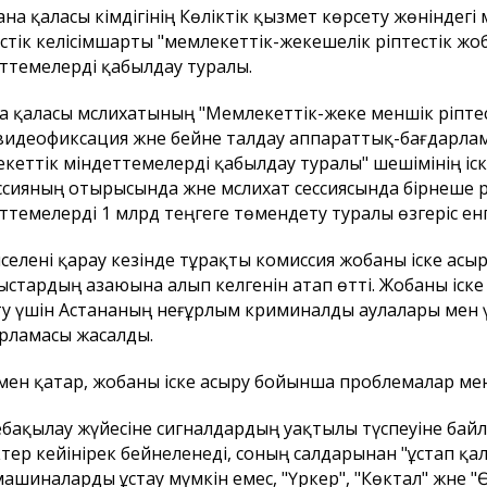
тана қаласы әкімдігінің Көліктік қызмет көрсету жөніндегі 
стік келісімшарты "мемлекеттік-жекешелік әріптестік 
ттемелерді қабылдау туралы.
а қаласы мәслихатының "Мемлекеттік-жеке меншік әріпт
идеофиксация және бейне талдау аппараттық-бағдарлам
кеттік міндеттемелерді қабылдау туралы" шешімінің іс
сияның отырысында және мәслихат сессиясында бірнеше 
ттемелерді 1 млрд теңгеге төмендету туралы өзгеріс енгі
әселені қарау кезінде тұрақты комиссия жобаны іске а
стардың азаюына алып келгенін атап өтті. Жобаны іск
у үшін Астананың неғұрлым криминалды аулалары мен 
рламасы жасалды.
ен қатар, жобаны іске асыру бойынша проблемалар мен
бақылау жүйесіне сигналдардың уақтылы түспеуіне байл
тер кейінірек бейнеленеді, соның салдарынан "ұстап қал
ашиналарды ұстау мүмкін емес, "Үркер", "Көктал" және 