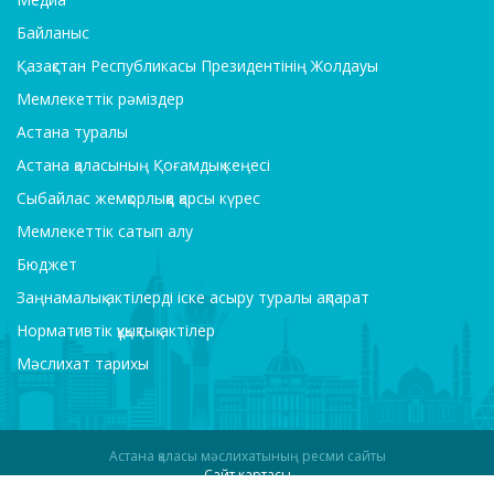
Байланыс
Қазақстан Республикасы Президентінің Жолдауы
Мемлекеттік рәміздер
Астана туралы
Астана қаласының Қоғамдық кеңесі
Сыбайлас жемқорлыққа қарсы күрес
Мемлекеттік сатып алу
Бюджет
Заңнамалық актілерді іске асыру туралы ақпарат
Нормативтік құқықтық актілер
Мәслихат тарихы
Астана қаласы мәслихатының ресми сайты
Сайт картасы
Интернет Решения
құрастырған