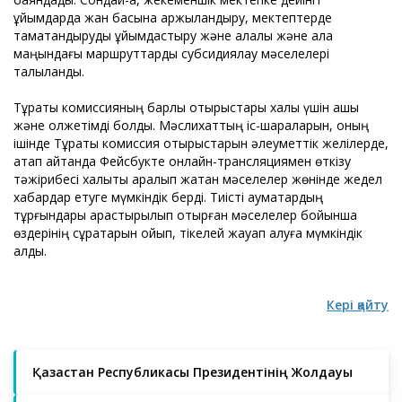
ұйымдарда жан басына қаржыландыру, мектептерде
тамақтандыруды ұйымдастыру және қалалық және қала
маңындағы маршруттарды субсидиялау мәселелері
талқыланды.
Тұрақты комиссияның барлық отырыстары халық үшін ашық
және қолжетімді болды. Мәслихаттың іс-шараларын, оның
ішінде Тұрақты комиссия отырыстарын әлеуметтік желілерде,
атап айтқанда Фейсбукте онлайн-трансляциямен өткізу
тәжірибесі халықты қаралып жатқан мәселелер жөнінде жедел
хабардар етуге мүмкіндік берді. Тиісті аумақтардың
тұрғындары қарастырылып отырған мәселелер бойынша
өздерінің сұрақтарын қойып, тікелей жауап алуға мүмкіндік
алды.
Кері қайту
Қазақстан Республикасы Президентінің Жолдауы