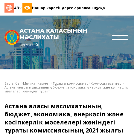
ҚАЗ
Нашар көретіндерге арналған нұсқа
АСТАНА ҚАЛАСЫНЫҢ
МӘСЛИХАТЫ
ресми сайты
Басты бет
Мәслихат қызметі
Тұрақты комиссиялар
Комиссия есептері
Астана қаласы мәслихатының бюджет, экономика, өнеркәсіп және кәсіпкерлік
мәселелері жөніндегі тұрақт...
Астана қаласы мәслихатының
бюджет, экономика, өнеркәсіп және
кәсіпкерлік мәселелері жөніндегі
тұрақты комиссиясының 2021 жылғы