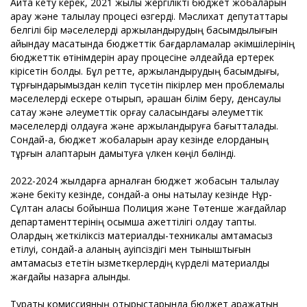
Айта кету керек, 2021 жылы жергілікті бюджет жобаларын
қарау және талқылау процесі өзгерді. Мәслихат депутаттары
белгілі бір мәселелерді қаржыландырудың басымдылығын
айқындау мақсатында бюджеттік бағдарламалар әкімшілерінің
бюджеттік өтінімдерін қарау процесіне әлдеқайда ертерек
кірісетін болды. Бұл ретте, қаржыландырудың басымдығы,
тұрғындарымыздан келіп түсетін пікірлер мен проблемалық
мәселелерді ескере отырып, әрқашан білім беру, денсаулық
сақтау және әлеуметтік қорғау саласындағы әлеуметтік
мәселелерді қолдауға және қаржыландыруға бағытталады.
Сондай-ақ, бюджет жобаларын қарау кезінде елорданың
тұрғын алаптарын дамытуға үлкен көңіл бөлінді.
2022-2024 жылдарға арналған бюджет жобасын талқылау
және бекіту кезінде, сондай-ақ оны нақтылау кезінде Нұр-
Сұлтан қаласы бойынша Полиция және Төтенше жағдайлар
департаменттерінің қосымша қажеттілігі қолдау тапты.
Олардың жеткіліксіз материалдық-техникалық қамтамасыз
етілуі, сондай-ақ қаланың қауіпсіздігі мен тыныштығын
қамтамасыз ететін қызметкерлердің күрделі материалдық
жағдайы назарға алынды.
Тұрақты комиссияның отырыстарында бюджет қаражатын