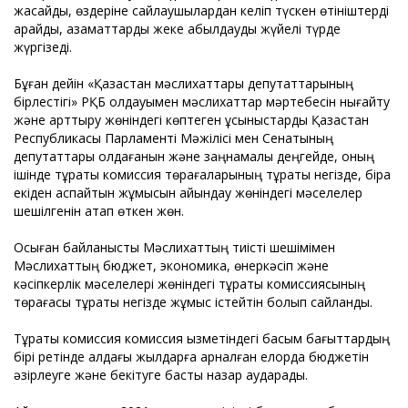
жасайды, өздеріне сайлаушылардан келіп түскен өтініштерді
қарайды, азаматтарды жеке қабылдауды жүйелі түрде
жүргізеді.
Бұған дейін «Қазақстан мәслихаттары депутаттарының
бірлестігі» РҚБ қолдауымен мәслихаттар мәртебесін нығайту
және арттыру жөніндегі көптеген ұсыныстарды Қазақстан
Республикасы Парламенті Мәжілісі мен Сенатының
депутаттары қолдағанын және заңнамалық деңгейде, оның
ішінде тұрақты комиссия төрағаларының тұрақты негізде, бірақ
екіден аспайтын жұмысын айқындау жөніндегі мәселелер
шешілгенін атап өткен жөн.
Осыған байланысты Мәслихаттың тиісті шешімімен
Мәслихаттың бюджет, экономика, өнеркәсіп және
кәсіпкерлік мәселелері жөніндегі тұрақты комиссиясының
төрағасы тұрақты негізде жұмыс істейтін болып сайланды.
Тұрақты комиссия комиссия қызметіндегі басым бағыттардың
бірі ретінде алдағы жылдарға арналған елорда бюджетін
әзірлеуге және бекітуге басты назар аударады.