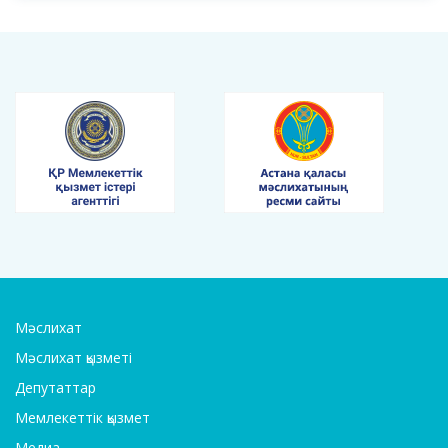
Мәслихат
Мәслихат қызметі
Депутаттар
Мемлекеттік қызмет
Медиа