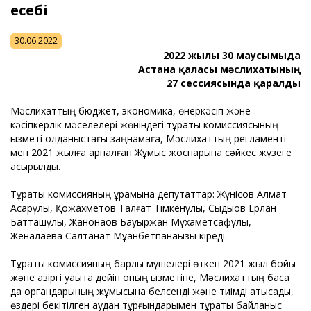
есебі
30.06.2022
2022 жылғы 30 маусымыда
Астана қаласы мәслихатының
27 сессиясында қаралды
Мәслихаттың бюджет, экономика, өнеркәсіп және
кәсіпкерлік мәселелері жөніндегі тұрақты комиссиясының
қызметі қолданыстағы заңнамаға, Мәслихаттың регламенті
мен 2021 жылға арналған Жұмыс жоспарына сәйкес жүзеге
асырылды.
Тұрақты комиссияның құрамына депутаттар: Жүнісов Алмат
Асқарұлы, Қожахметов Талғат Тімкенұлы, Сыдықов Ерлан
Батташұлы, Жанқонақов Бауыржан Мұхаметсафұлы,
Женалаева Салтанат Мұқанбетпанақызы кіреді.
Тұрақты комиссияның барлық мүшелері өткен 2021 жыл бойы
және қазіргі уақытқа дейін оның қызметіне, Мәслихаттың басқа
да органдарының жұмысына белсенді және тиімді қатысады,
өздері бекітілген аудан тұрғындарымен тұрақты байланыс