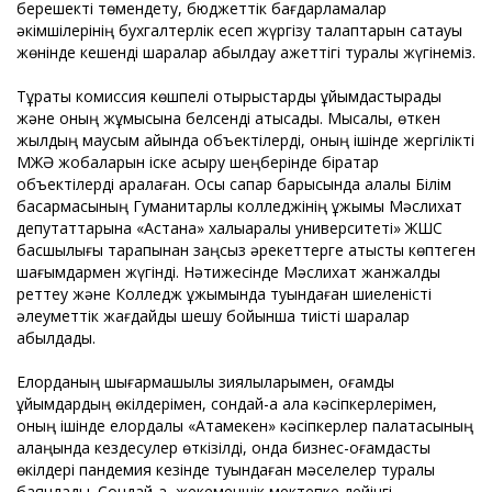
берешекті төмендету, бюджеттік бағдарламалар
әкімшілерінің бухгалтерлік есеп жүргізу талаптарын сақтауы
жөнінде кешенді шаралар қабылдау қажеттігі туралы жүгінеміз.
Тұрақты комиссия көшпелі отырыстарды ұйымдастырады
және оның жұмысына белсенді қатысады. Мысалы, өткен
жылдың маусым айында объектілерді, оның ішінде жергілікті
МЖӘ жобаларын іске асыру шеңберінде бірқатар
объектілерді аралаған. Осы сапар барысында қалалық Білім
басқармасының Гуманитарлық колледжінің ұжымы Мәслихат
депутаттарына «Астана» халықаралық университеті» ЖШС
басшылығы тарапынан заңсыз әрекеттерге қатысты көптеген
шағымдармен жүгінді. Нәтижесінде Мәслихат жанжалды
реттеу және Колледж ұжымында туындаған шиеленісті
әлеуметтік жағдайды шешу бойынша тиісті шаралар
қабылдады.
Елорданың шығармашылық зиялыларымен, қоғамдық
ұйымдардың өкілдерімен, сондай-ақ қала кәсіпкерлерімен,
оның ішінде елордалық «Атамекен» кәсіпкерлер палатасының
алаңында кездесулер өткізілді, онда бизнес-қоғамдастық
өкілдері пандемия кезінде туындаған мәселелер туралы
баяндады. Сондай-ақ, жекеменшік мектепке дейінгі