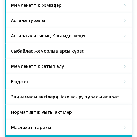
Мемлекеттік рәміздер
Астана туралы
Астана қаласының Қоғамдық кеңесі
Сыбайлас жемқорлыққа қарсы күрес
Мемлекеттік сатып алу
Бюджет
Заңнамалық актілерді іске асыру туралы ақпарат
Нормативтік құқықтық актілер
Мәслихат тарихы