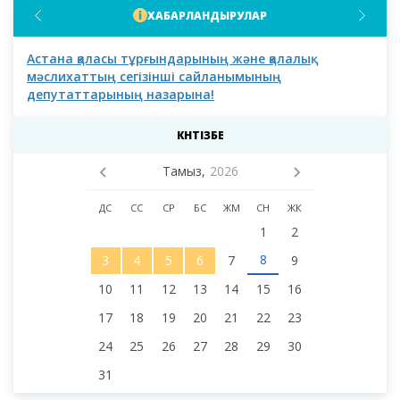
ХАБАРЛАНДЫРУЛАР
Астана қаласы тұрғындарының және қалалық
Аст
мәслихаттың сегізінші сайланымының
депутаттарының назарына!
КҮНТІЗБЕ
Тамыз,
2026
ДС
СС
СР
БС
ЖМ
СН
ЖК
1
2
8
3
4
5
6
7
9
10
11
12
13
14
15
16
17
18
19
20
21
22
23
24
25
26
27
28
29
30
31