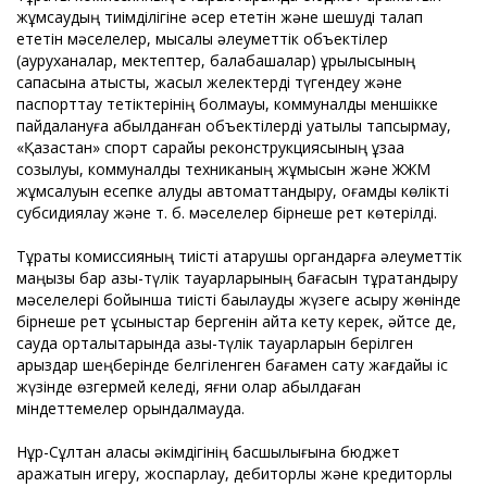
жұмсаудың тиімділігіне әсер ететін және шешуді талап
ететін мәселелер, мысалы әлеуметтік объектілер
(ауруханалар, мектептер, балабақшалар) құрылысының
сапасына қатысты, жасыл желектерді түгендеу және
паспорттау тетіктерінің болмауы, коммуналдық меншікке
пайдалануға қабылданған объектілерді уақтылы тапсырмау,
«Қазақстан» спорт сарайы реконструкциясының ұзаққа
созылуы, коммуналдық техниканың жұмысын және ЖЖМ
жұмсалуын есепке алуды автоматтандыру, қоғамдық көлікті
субсидиялау және т. б. мәселелер бірнеше рет көтерілді.
Тұрақты комиссияның тиісті атқарушы органдарға әлеуметтік
маңызы бар азық-түлік тауарларының бағасын тұрақтандыру
мәселелері бойынша тиісті бақылауды жүзеге асыру жөнінде
бірнеше рет ұсыныстар бергенін айта кету керек, әйтсе де,
сауда орталықтарында азық-түлік тауарларын берілген
қарыздар шеңберінде белгіленген бағамен сату жағдайы іс
жүзінде өзгермей келеді, яғни олар қабылдаған
міндеттемелер орындалмауда.
Нұр-Сұлтан қаласы әкімдігінің басшылығына бюджет
қаражатын игеру, жоспарлау, дебиторлық және кредиторлық