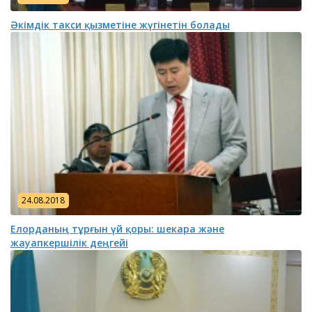
Әкімдік такси қызметіне жүгінетін болады
24.08.2018
Елорданың тұрғын үй қоры: шекара және
жауапкершілік деңгейі