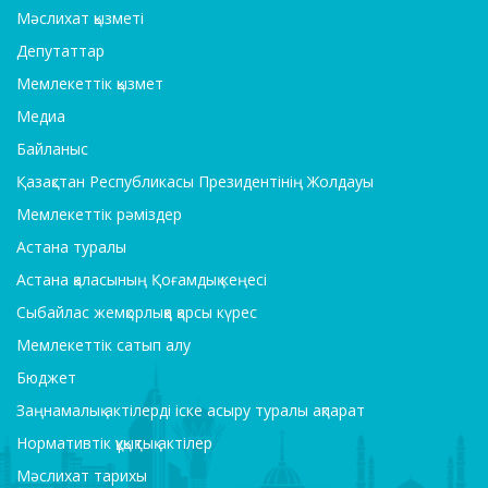
Мәслихат қызметі
Депутаттар
Мемлекеттік қызмет
Медиа
Байланыс
Қазақстан Республикасы Президентінің Жолдауы
Мемлекеттік рәміздер
Астана туралы
Астана қаласының Қоғамдық кеңесі
Сыбайлас жемқорлыққа қарсы күрес
Мемлекеттік сатып алу
Бюджет
Заңнамалық актілерді іске асыру туралы ақпарат
Нормативтік құқықтық актілер
Мәслихат тарихы