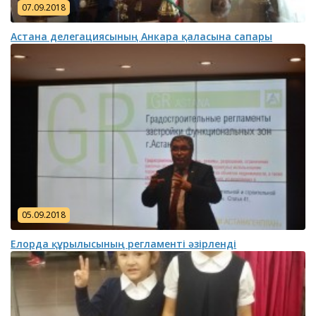
07.09.2018
Астана делегациясының Анкара қаласына сапары
05.09.2018
Елорда құрылысының регламенті әзірленді