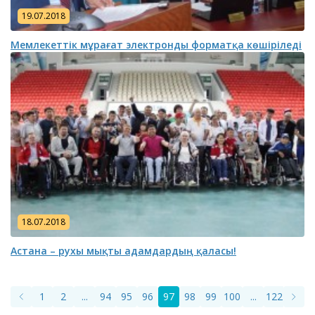
19.07.2018
Мемлекеттік мұрағат электронды форматқа көшіріледі
18.07.2018
Астана – рухы мықты адамдардың қаласы!
1
2
...
94
95
96
97
98
99
100
...
122
123