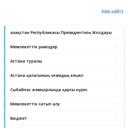
Кері қайту
Қазақстан Республикасы Президентінің Жолдауы
Мемлекеттік рәміздер
Астана туралы
Астана қаласының Қоғамдық кеңесі
Сыбайлас жемқорлыққа қарсы күрес
Мемлекеттік сатып алу
Бюджет