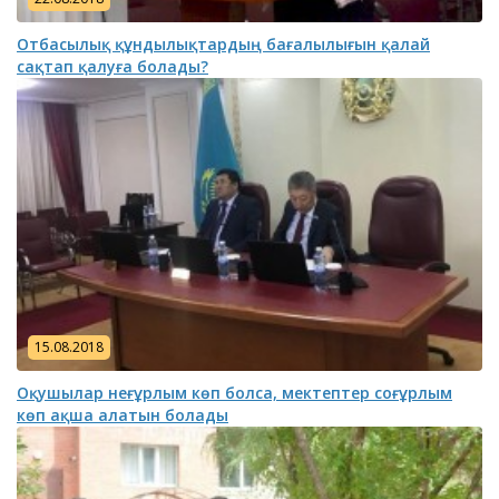
Отбасылық құндылықтардың бағалылығын қалай
сақтап қалуға болады?
15.08.2018
Оқушылар неғұрлым көп болса, мектептер соғұрлым
көп ақша алатын болады