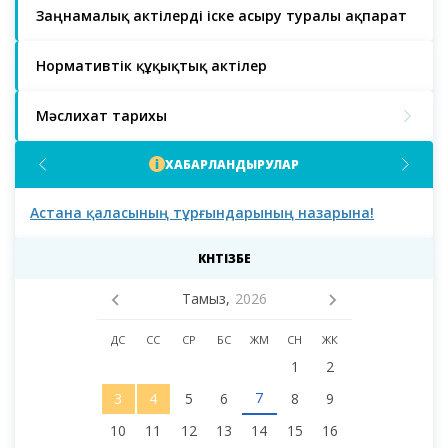
Заңнамалық актілерді іске асыру туралы ақпарат
Нормативтік құқықтық актілер
Мәслихат тарихы
ХАБАРЛАНДЫРУЛАР
Астана қаласының тұрғындарының назарына!
Аст
мәс
деп
КҮНТІЗБЕ
Тамыз,
2026
ДС
СС
СР
БС
ЖМ
СН
ЖК
1
2
7
3
4
5
6
8
9
10
11
12
13
14
15
16