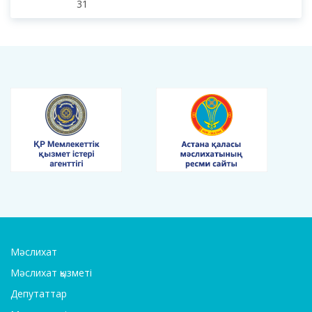
31
Мәслихат
Мәслихат қызметі
Депутаттар