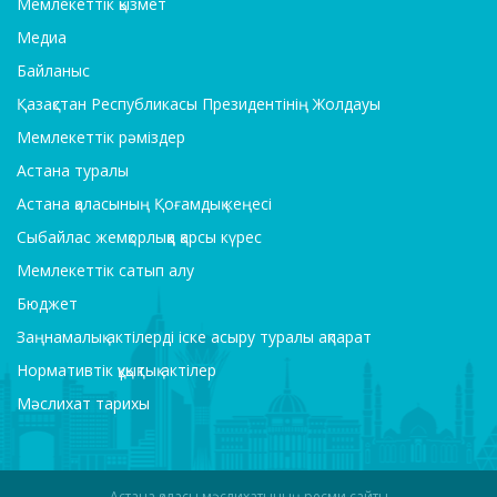
Мемлекеттік қызмет
Медиа
Байланыс
Қазақстан Республикасы Президентінің Жолдауы
Мемлекеттік рәміздер
Астана туралы
Астана қаласының Қоғамдық кеңесі
Сыбайлас жемқорлыққа қарсы күрес
Мемлекеттік сатып алу
Бюджет
Заңнамалық актілерді іске асыру туралы ақпарат
Нормативтік құқықтық актілер
Мәслихат тарихы
Астана қаласы мәслихатының ресми сайты