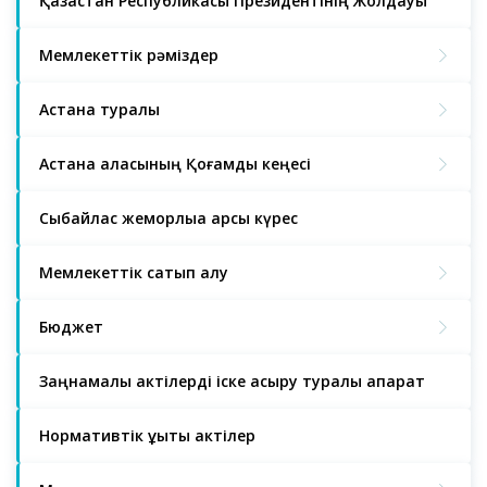
Қазақстан Республикасы Президентінің Жолдауы
Мемлекеттік рәміздер
Астана туралы
Астана қаласының Қоғамдық кеңесі
Сыбайлас жемқорлыққа қарсы күрес
Мемлекеттік сатып алу
Бюджет
Заңнамалық актілерді іске асыру туралы ақпарат
Нормативтік құқықтық актілер