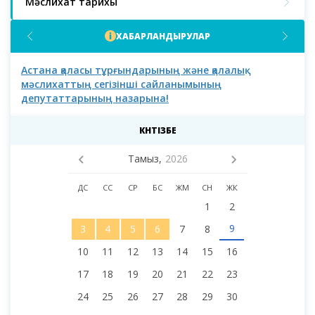
Мәслихат тарихы
ХАБАРЛАНДЫРУЛАР
Астана қаласы тұрғындарының және қалалық
Аст
мәслихаттың сегізінші сайланымының
депутаттарының назарына!
КҮНТІЗБЕ
Тамыз,
2026
ДС
СС
СР
БС
ЖМ
СН
ЖК
1
2
9
3
4
5
6
7
8
10
11
12
13
14
15
16
17
18
19
20
21
22
23
24
25
26
27
28
29
30