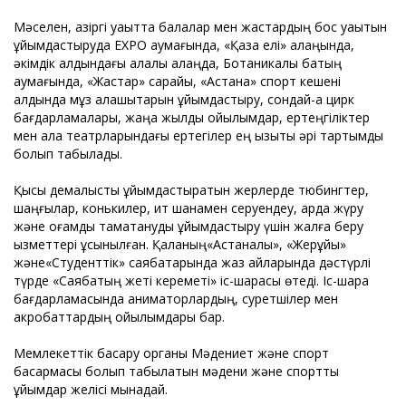
Мәселен, қазіргі уақытта балалар мен жастардың бос уақытын
ұйымдастыруда ЕХРО аумағында, «Қазақ елі» алаңында,
әкімдік алдындағы қалалық алаңда, Ботаникалық бақтың
аумағында, «Жастар» сарайы, «Астана» спорт кешені
алдында мұз қалашықтарын ұйымдастыру, сондай-ақ цирк
бағдарламалары, жаңа жылдық қойылымдар, ертеңгіліктер
мен қала театрларындағы ертегілер ең қызықты әрі тартымды
болып табылады.
Қысқы демалысты ұйымдастыратын жерлерде тюбингтер,
шаңғылар, конькилер, ит шанамен серуендеу, қарда жүру
және қоғамдық тамақтануды ұйымдастыру үшін жалға беру
қызметтері ұсынылған. Қаланың«Астаналық», «Жерұйық»
және«Студенттік» саябақтарында жаз айларында дәстүрлі
түрде «Саябақтың жеті кереметі» іс-шарасы өтеді. Іс-шара
бағдарламасында аниматорлардың, суретшілер мен
акробаттардың қойылымдары бар.
Мемлекеттік басқару органы Мәдениет және спорт
басқармасы болып табылатын мәдени және спорттық
ұйымдар желісі мынадай.