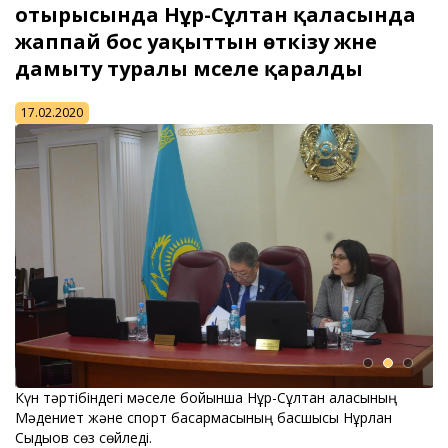
отырысында Нұр-Сұлтан қаласында
жаппай бос уақыттын өткізу және
дамыту туралы мәселе қаралды
17.02.2020
Күн тәртібіндегі мәселе бойынша Нұр-Сұлтан қаласының
Мәдениет және спорт басқармасының басшысы Нұрлан
Сыдықов сөз сөйледі.