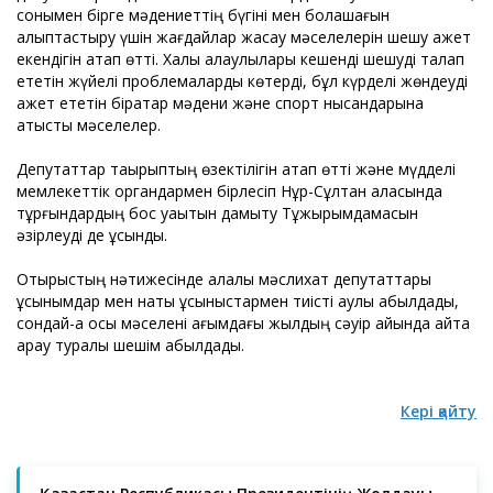
сонымен бірге мәдениеттің бүгіні мен болашағын
қалыптастыру үшін жағдайлар жасау мәселелерін шешу қажет
екендігін атап өтті. Халық қалаулылары кешенді шешуді талап
ететін жүйелі проблемаларды көтерді, бұл күрделі жөндеуді
қажет ететін бірқатар мәдени және спорт нысандарына
қатысты мәселелер.
Депутаттар тақырыптың өзектілігін атап өтті және мүдделі
мемлекеттік органдармен бірлесіп Нұр-Сұлтан қаласында
тұрғындардың бос уақытын дамыту Тұжырымдамасын
әзірлеуді де ұсынды.
Отырыстың нәтижесінде қалалық мәслихат депутаттары
ұсынымдар мен нақты ұсыныстармен тиісті қаулы қабылдады,
сондай-ақ осы мәселені ағымдағы жылдың сәуір айында қайта
қарау туралы шешім қабылдады.
Кері қайту