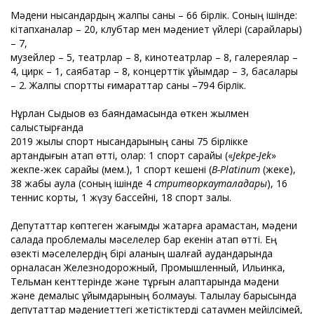
Мәдени нысандардың жалпы саны – 66 бірлік. Соның ішінде:
кітапханалар – 20, клубтар мен мәдениет үйлері (сарайлары)
– 7,
музейлер – 5, театрлар – 8, кинотеатрлар – 8, галереялар –
4, цирк – 1, саябақтар – 8, концерттік ұйымдар – 3, басқалары
– 2. Жалпы спорттық ғимараттар саны –794 бірлік.
Нұрлан Сыдықов өз баяндамасында өткен жылмен
салыстырғанда
2019 жылы спорт нысандарының саны 75 бірлікке
артқандығын атап өтті, олар: 1 спорт сарайы («
Jekpe-Jek
»
жекпе-жек сарайы (мем.), 1 спорт кешені (
B-Platinum
(жеке),
38 жабық аула (соның ішінде 4
стритворкаут
алаңдары
), 16
теннис корты, 1 жүзу бассейні, 18 спорт залы.
Депутаттар көптеген жағымды жақтарға қарамастан, мәдени
салада проблемалық мәселелер бар екенін атап өтті. Ең
өзекті мәселелердің бірі қаланың шалғай аудандарында
орналасқан Железнодорожный, Промышленный, Ильинка,
Тельман кенттерінде және тұрғын алаптарында мәдени
және демалыс ұйымдарының болмауы. Талқылау барысында
депутаттар мәдениеттегі жетістіктерді сақтаумен мейілсімей,