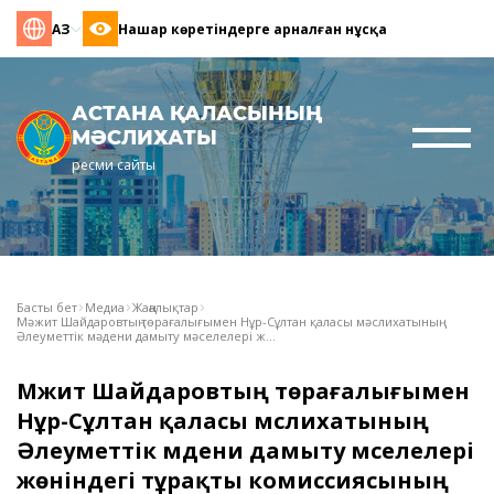
ҚАЗ
Нашар көретіндерге арналған нұсқа
АСТАНА ҚАЛАСЫНЫҢ
МӘСЛИХАТЫ
ресми сайты
Басты бет
Медиа
Жаңалықтар
Мәжит Шайдаровтың төрағалығымен Нұр-Сұлтан қаласы мәслихатының
Әлеуметтік мәдени дамыту мәселелері ж...
Мәжит Шайдаровтың төрағалығымен
Нұр-Сұлтан қаласы мәслихатының
Әлеуметтік мәдени дамыту мәселелері
жөніндегі тұрақты комиссиясының