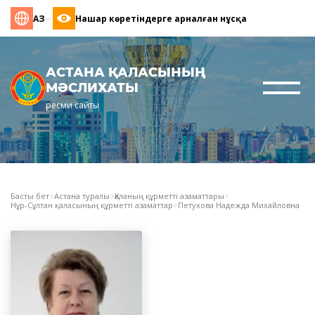
ҚАЗ
Нашар көретіндерге арналған нұсқа
АСТАНА ҚАЛАСЫНЫҢ
МӘСЛИХАТЫ
ресми сайты
Басты бет
Астана туралы
Қаланың құрметті азаматтары
Нұр-Сұлтан қаласының құрметті азаматтар
Петухова Надежда Михайловна