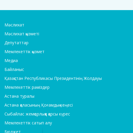
Мәслихат
Мәслихат қызметі
Депутаттар
Мемлекеттік қызмет
Медиа
Байланыс
Қазақстан Республикасы Президентінің Жолдауы
Мемлекеттік рәміздер
Астана туралы
Астана қаласының Қоғамдық кеңесі
Сыбайлас жемқорлыққа қарсы күрес
Мемлекеттік сатып алу
Бюджет