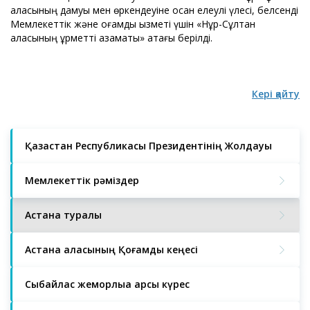
қаласының дамуы мен өркендеуіне қосқан елеулі үлесі, белсенді
Мемлекеттік және қоғамдық қызметі үшін «Нұр-Сұлтан
қаласының құрметті азаматы» атағы берілді.
Кері қайту
Қазақстан Республикасы Президентінің Жолдауы
Мемлекеттік рәміздер
Астана туралы
Астана қаласының Қоғамдық кеңесі
Сыбайлас жемқорлыққа қарсы күрес