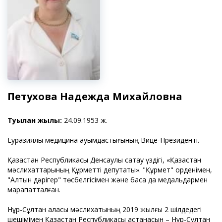
Петухова Надежда Михайловна
Туылған жылы:
24.09.1953 ж.
Еуразиялық медицина қауымдастығының Вице-Президенті.
Қазақстан Республикасы Денсаулық сақтау үздігі, «Қазақстан
мәслихаттарының Құрметті депутаты». "Құрмет" орденімен,
"Алтын дәрігер" төсбелгісімен және басқа да медальдармен
марапатталған.
Нұр-Сұлтан қаласы мәслихатының 2019 жылғы 2 шілдедегі
шешімімен Қазақстан Республикасы астанасын – Нұр-Сұлтан