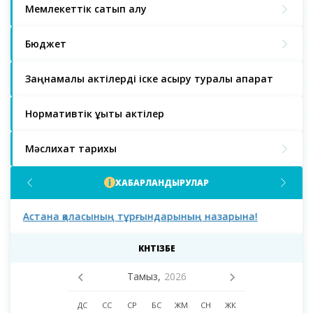
Мемлекеттік сатып алу
Бюджет
Заңнамалық актілерді іске асыру туралы ақпарат
Нормативтік құқықтық актілер
Мәслихат тарихы
ХАБАРЛАНДЫРУЛАР
Астана қаласының тұрғындарының назарына!
Аст
мәс
деп
КҮНТІЗБЕ
Тамыз,
2026
ДС
СС
СР
БС
ЖМ
СН
ЖК