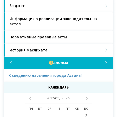
Бюджет
Информация о реализации законодательных
актов
Нормативные правовые акты
История маслихата
АНОНСЫ
К сведению населения города Астаны!
К с
мас
КАЛЕНДАРЬ
Август,
2026
ПН
ВТ
СР
ЧТ
ПТ
СБ
ВС
1
2