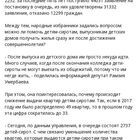
2252. За последние пять лет поступило 44031 заявление на
постановку в очередь, из них удовлетворены 31332
заявления, отказано 12299 граждан.
Между тем, народные избранники задались вопросом:
можно ли помочь детям-сиротам, выпускникам детских
домов получать жилья сразу же после достижения
совершеннолетия?
- После выпуска из детского дома им просто некуда идти.
Много случаев, когда после окончания колледжа дети-
сироты не могут выехать из общежитий, потому что им
негде жить, - поделилась информацией депутат Рамзия
Умербаева.
При этом, она поинтересовалась, почему происходит
снижение выдачи квартир детям-сиротам. Так, если в 2017
году им было распределено 49 квартир, то в прошлом году
эта цифра сократилась до 33.
- Сегодня, по данным управления, в очереди состоят 2737
детей-сирот. С чем связано уменьшение количества
квартир, которые выдаются детям-сиротам при таком