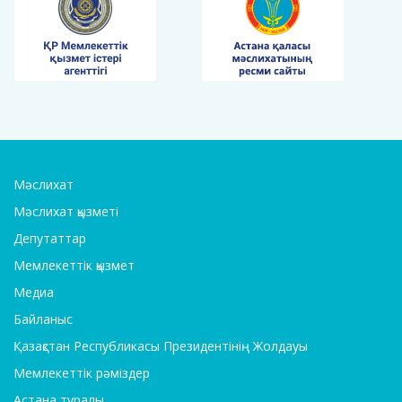
Мәслихат
Мәслихат қызметі
Депутаттар
Мемлекеттік қызмет
Медиа
Байланыс
Қазақстан Республикасы Президентінің Жолдауы
Мемлекеттік рәміздер
Астана туралы