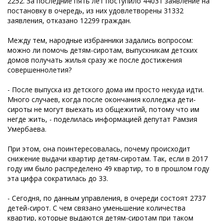
2252. За последние пять лет поступило 44031 заявление на
постановку в очередь, из них удовлетворены 31332
заявления, отказано 12299 граждан.
Между тем, народные избранники задались вопросом:
можно ли помочь детям-сиротам, выпускникам детских
домов получать жилья сразу же после достижения
совершеннолетия?
- После выпуска из детского дома им просто некуда идти.
Много случаев, когда после окончания колледжа дети-
сироты не могут выехать из общежитий, потому что им
негде жить, - поделилась информацией депутат Рамзия
Умербаева.
При этом, она поинтересовалась, почему происходит
снижение выдачи квартир детям-сиротам. Так, если в 2017
году им было распределено 49 квартир, то в прошлом году
эта цифра сократилась до 33.
- Сегодня, по данным управления, в очереди состоят 2737
детей-сирот. С чем связано уменьшение количества
квартир, которые выдаются детям-сиротам при таком