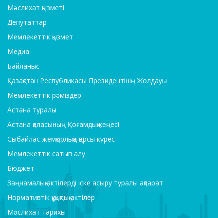
Мәслихат қызметі
Депутаттар
Мемлекеттік қызмет
Медиа
Байланыс
Қазақстан Республикасы Президентінің Жолдауы
Мемлекеттік рәміздер
Астана туралы
Астана қаласының Қоғамдық кеңесі
Сыбайлас жемқорлыққа қарсы күрес
Мемлекеттік сатып алу
Бюджет
Заңнамалық актілерді іске асыру туралы ақпарат
Нормативтік құқықтық актілер
Мәслихат тарихы