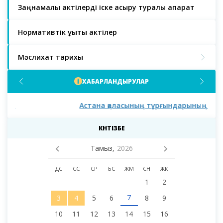
Заңнамалық актілерді іске асыру туралы ақпарат
Нормативтік құқықтық актілер
Мәслихат тарихы
ХАБАРЛАНДЫРУЛАР
Астана қаласының тұрғындарының назарына!
Аст
мәс
деп
КҮНТІЗБЕ
Тамыз,
2026
ДС
СС
СР
БС
ЖМ
СН
ЖК
1
2
7
3
4
5
6
8
9
10
11
12
13
14
15
16