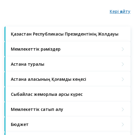
Кері қайту
Қазақстан Республикасы Президентінің Жолдауы
Мемлекеттік рәміздер
Астана туралы
Астана қаласының Қоғамдық кеңесі
Сыбайлас жемқорлыққа қарсы күрес
Мемлекеттік сатып алу
Бюджет