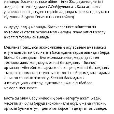
жаһандық бәсекелестікке қабілеттілік» Жолдауының негізгі
қағидаларын түсіндірумен С.Сейфуллин ат. Қазақ аграрлық
университетінің студенттерінің алдында маслихат депутаты
Жусупова Зауреш Гинаятқызы сөз сөйледі.
«Үндеуде елдің жаһандық бәсекелестікке қабілеттілігін
қамтамасыз ететін экономикалық өсудің жаңа үлгісін жасау
қажеттігі туралы айтылады.
Мемлекет басшысы экономиканың өсу қарқынын қамтамасыз
етуге шақыратын бес негізгі басымдылықтарды айқындап берді:
бірінші басымдылық - бұл экономиканың жеделдетілген
технологиялық жаңғыруы; екінші басымдылық - бизнес-
ортаның түбегейлі жақсаруы және кеңеюі; үшінші басымдылық
- макроэкономикалық тұрақтылық; төртінші басымдылық - адами
капитал сапасын жақсарту; бесінші басымдылық -
институтциялық өзгеру, қауіптілікпен және сыбайлас
жемқорлықпен күрес.
Бастысы білім беру жүйесінің рөлін өзгерту қажет. Біздің
міндетіміз - білім беруді экономикалық өсудің жаңа үлгісінің
орталық буыны ету», - деп атап көрсетті депутат өз сөзінде.