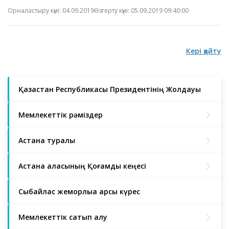
Орналастыру күні: 04.09.2019
Өзгерту күні: 05.09.2019 09:40:00
Кері қайту
Қазақстан Республикасы Президентінің Жолдауы
Мемлекеттік рәміздер
Астана туралы
Астана қаласының Қоғамдық кеңесі
Сыбайлас жемқорлыққа қарсы күрес
Мемлекеттік сатып алу