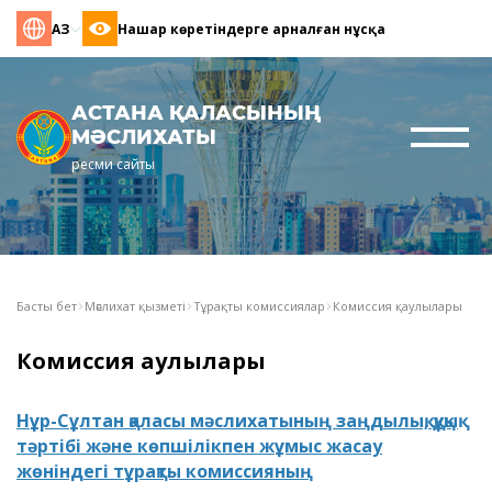
ҚАЗ
Нашар көретіндерге арналған нұсқа
АСТАНА ҚАЛАСЫНЫҢ
МӘСЛИХАТЫ
ресми сайты
Басты бет
Мәслихат қызметі
Тұрақты комиссиялар
Комиссия қаулылары
Комиссия қаулылары
Нұр-Сұлтан қаласы мәслихатының заңдылық, құқық
тәртібі және көпшілікпен жұмыс жасау
жөніндегі тұрақты комиссияның