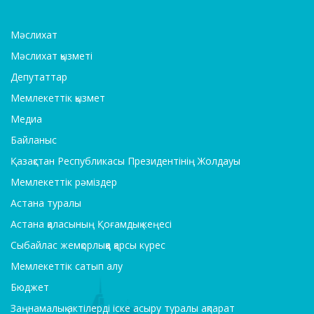
Мәслихат
Мәслихат қызметі
Депутаттар
Мемлекеттік қызмет
Медиа
Байланыс
Қазақстан Республикасы Президентінің Жолдауы
Мемлекеттік рәміздер
Астана туралы
Астана қаласының Қоғамдық кеңесі
Сыбайлас жемқорлыққа қарсы күрес
Мемлекеттік сатып алу
Бюджет