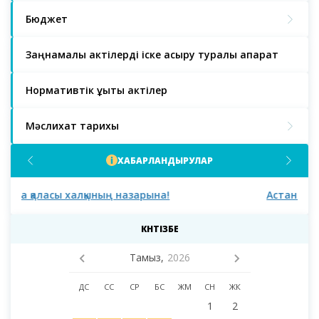
Бюджет
Заңнамалық актілерді іске асыру туралы ақпарат
Нормативтік құқықтық актілер
Мәслихат тарихы
ХАБАРЛАНДЫРУЛАР
Астана қаласы тұрғындарының және қалалық
Аст
мәслихаттың сегізінші сайланымының
депутаттарының назарына!
КҮНТІЗБЕ
Тамыз,
2026
ДС
СС
СР
БС
ЖМ
СН
ЖК