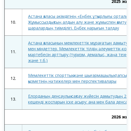
2025 жы
Астана қаласы әкімдігінің «Еңбек ұтқырлығы орталы
10.
Жұмыссыздықтың алдын алу және жұмыспен қамтуға
шаралардың тиімділігі. Еңбек нарығын талдау
Астана қаласының мемлекеттік мұрағатын дамыту 
мен міндеттер. Мемлекеттік тілдің әлеуметтік-комм
11.
мәртебесін арттыру (туризм, демалыс, жаңа техно
және т.б.)
Мемлекеттік спорттық және шығармашылық тапсы
12.
қызметінің нәтижелері мен перспективалары
Елорданың денсаулық сақтау жүйесін дамытудың 20
13.
кешенді жоспарын іске асыру: ана мен бала денсау
2026 жы