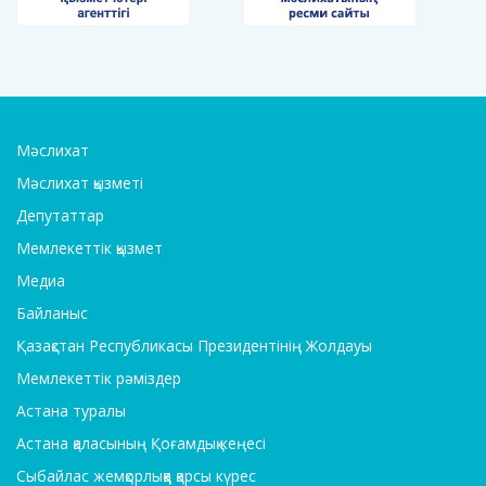
Мәслихат
Мәслихат қызметі
Депутаттар
Мемлекеттік қызмет
Медиа
Байланыс
Қазақстан Республикасы Президентінің Жолдауы
Мемлекеттік рәміздер
Астана туралы
Астана қаласының Қоғамдық кеңесі
Сыбайлас жемқорлыққа қарсы күрес