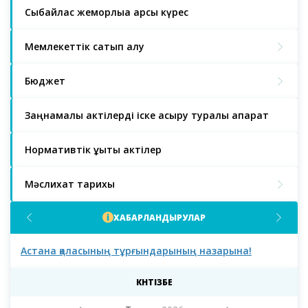
Сыбайлас жемқорлыққа қарсы күрес
Мемлекеттік сатып алу
Бюджет
Заңнамалық актілерді іске асыру туралы ақпарат
Нормативтік құқықтық актілер
Мәслихат тарихы
ХАБАРЛАНДЫРУЛАР
Астана қаласының тұрғындарының назарына!
Аст
мәс
деп
КҮНТІЗБЕ