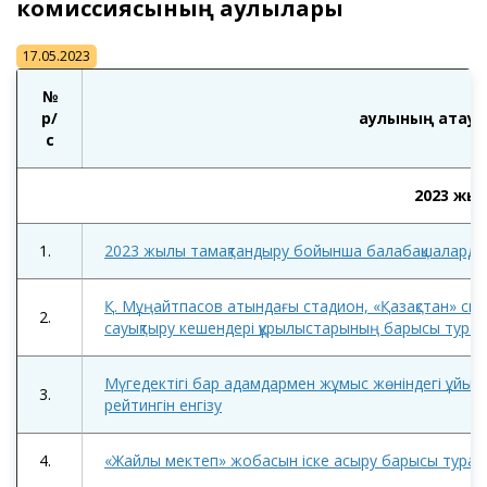
комиссиясының қаулылары
17.05.2023
№
р/
Қаулының атау
с
2023 жы
1.
2023 жылы тамақтандыру бойынша балабақшаларды
Қ. Мұңайтпасов атындағы стадион, «Қазақстан» спо
2.
сауықтыру кешендері құрылыстарының барысы тура
Мүгедектігі бар адамдармен жұмыс жөніндегі ұйымд
3.
рейтингін енгізу
4.
«Жайлы мектеп» жобасын іске асыру барысы тура