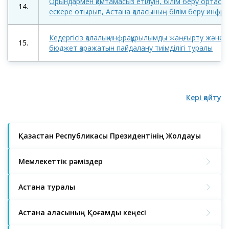
Орындармен қамтамасыз етілуін, білім беру ортасының
14.
ескере отырып, Астана қаласының білім беру инфр
Кедергісіз қалалық инфрақұрылымды жаңғырту және и
15.
бюджет қаражатын пайдалану тиімділігі туралы
Кері қайту
Қазақстан Республикасы Президентінің Жолдауы
Мемлекеттік рәміздер
Астана туралы
Астана қаласының Қоғамдық кеңесі