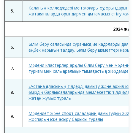
Қаланың колледждері мен жоғары оқу орындарында
5.
жатақханаларда орындармен қамтамасыз етілу жағ
2024 жы
Білім беру саласында сұранысқа ие кадрларды даярла
6.
еңбек нарығын талдау. Білім беру қызметтері нар
Мәдени кластерлер арқылы білім беру мен мәдени 
7.
туризм мен халықаралық ынтымақтастыққа жәрдемдесу
«Астана қаласының тілдерді дамыту және архив ісі б
8.
өмірдің барлық салаларында мемлекеттік тілді қолд
жатқан жұмыс туралы
Мәдениет және спорт салаларын дамытудың 2024-
9.
жоспарын іске асыру барысы туралы