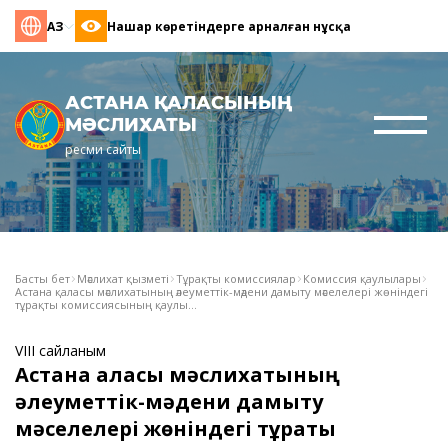
ҚАЗ
Нашар көретіндерге арналған нұсқа
АСТАНА ҚАЛАСЫНЫҢ
МӘСЛИХАТЫ
ресми сайты
Басты бет
Мәслихат қызметі
Тұрақты комиссиялар
Комиссия қаулылары
Астана қаласы мәслихатының әлеуметтік-мәдени дамыту мәселелері жөніндегі
тұрақты комиссиясының қаулы...
VIII сайланым
Астана қаласы мәслихатының
әлеуметтік-мәдени дамыту
мәселелері жөніндегі тұрақты