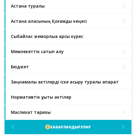
Астана туралы
Астана қаласының Қоғамдық кеңесі
Сыбайлас жемқорлыққа қарсы күрес
Мемлекеттік сатып алу
Бюджет
Заңнамалық актілерді іске асыру туралы ақпарат
Нормативтік құқықтық актілер
Мәслихат тарихы
ХАБАРЛАНДЫРУЛАР