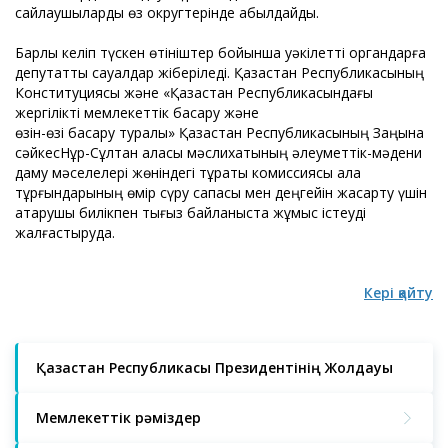
сайлаушыларды өз округтерінде қабылдайды.
Барлық келіп түскен өтініштер бойынша уәкілетті органдарға
депутаттық сауалдар жіберіледі. Қазақстан Республикасының
Конституциясы және «Қазақстан Республикасындағы
жергілікті мемлекеттік басқару және
өзін-өзі басқару туралы» Қазақстан Республикасының Заңына
сәйкесНұр-Сұлтан қаласы мәслихатының әлеуметтік-мәдени
даму мәселелері жөніндегі тұрақты комиссиясы қала
тұрғындарының өмір сүру сапасы мен деңгейін жақсарту үшін
атқарушы билікпен тығыз байланыста жұмыс істеуді
жалғастыруда.
Кері қайту
Қазақстан Республикасы Президентінің Жолдауы
Мемлекеттік рәміздер