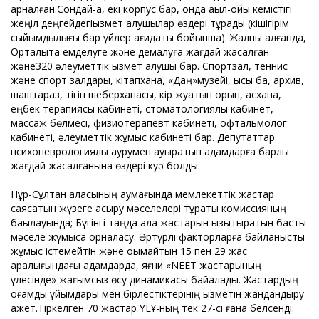
арналған.Сондай-ақ, екі корпус бар, онда ақыл-ойы кемістігі
жеңіл деңгейдегіқызмет алушылар өздері тұрады (кішігірім
сыйымдылығы бар үйлер қағидаты бойынша). Жалпы алғанда,
Орталықта емделуге және демалуға жағдай жасалған
және320 әлеуметтік қызмет алушы бар. Спортзал, теннис
және спорт залдары, кітапхана, «Даңқ»музейі, қысқы бақ, архив,
шаштараз, тігін шеберханасы, кір жуатын орын, асхана,
еңбек терапиясы кабинеті, стоматологиялық кабинет,
массаж бөлмесі, физиотерапевт кабинеті, офтальмолог
кабинеті, әлеуметтік жұмыс кабинеті бар. Депутаттар
психоневрологиялық аурумен ауыратын адамдарға барлық
жағдай жасалғанына өздері куә болды.
Нұр-Сұлтан қаласының аумағында мемлекеттік жастар
саясатын жүзеге асыру мәселелері тұрақты комиссияның
бақылауында; Бүгінгі таңда қала жастарын қызықтыратын басты
мәселе жұмысқа орналасу. Әртүрлі факторларға байланысты
жұмыс істемейтін және оқымайтын 15 пен 29 жас
аралығындағы адамдарда, яғни «NEET жастарының
үлесінде» жағымсыз өсу динамикасы байқалады. Жастардың
қоғамдық ұйымдары мен бірлестіктерінің қызметін жандандыру
қажет.Тіркелген 70 жастар ҮЕҰ-ның тек 27-сі ғана белсенді.