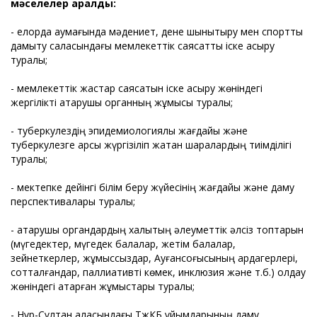
мәселелер қаралды:
- елорда аумағында мәдениет, дене шынықтыру мен спортты
дамыту саласындағы мемлекеттік саясатты іске асыру
туралы;
- мемлекеттік жастар саясатын іске асыру жөніндегі
жергілікті атқарушы органның жұмысы туралы;
- туберкулездің эпидемиологиялық жағдайы және
туберкулезге қарсы жүргізіліп жатқан шаралардың тиімділігі
туралы;
- мектепке дейінгі білім беру жүйесінің жағдайы және даму
перспективалары туралы;
- атқарушы органдардың халықтың әлеуметтік әлсіз топтарын
(мүгедектер, мүгедек балалар, жетім балалар,
зейнеткерлер, жұмыссыздар, Ауғансоғысының ардагерлері,
сотталғандар, паллиативті көмек, инклюзия және т.б.) қолдау
жөніндегі атқарған жұмыстары туралы;
- Нұр-Сұлтан қаласындағы ТжКБ ұйымдарының даму