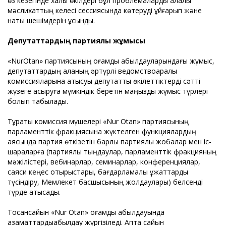
өз кезегінде халық өкілдері бұл проблемаларды қалалық
мәслихаттың келесі сессиясында көтеруді ұйғарып және
нақты шешімдерін ұсынды.
Депутаттардың партиялық жұмысы
«NurOtan» партиясының қоғамдық қабылдауларындағы жұмыс,
депутаттардың қаланың әртүрлі ведомствоаралық
комиссияларына қатысуы депутаттық өкілеттіктерді сәтті
жүзеге асыруға мүмкіндік беретін маңызды жұмыс түрлері
болып табылады.
Тұрақты комиссия мүшелері «Nur Otan» партиясының
парламенттік фракциясына жүктелген функциялардың
аясында партия өткізетін барлық партиялық жобалар мен іс-
шараларға (партиялық тыңдаулар, парламенттік фракцияның
мәжілістері, вебинарлар, семинарлар, конференциялар,
саяси кеңес отырыстары, бағдарламалық құжаттарды
түсіндіру, Мемлекет басшысының жолдаулары) белсенді
түрде қатысады.
Тоқсансайын «Nur Otan» қоғамдық қабылдауында
азаматтардықабылдау жүргізіледі. Апта сайын