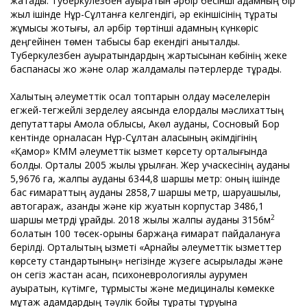
жатады. Туберкулезбен ауыратын әрбір бесінші адамның бір
жыл ішінде Нұр-Сұлтанға келгендігі, әр екіншісінің тұрақты
жұмысы жоқтығы, ал әрбір төртінші адамның күнкөріс
деңгейінен төмен табысы бар екендігі анықталды.
Туберкулезбен ауыратындардың жартысынан көбінің жеке
баспанасы жоқ және олар жалдамалы пәтерлерде тұрады.
Халықтың әлеуметтік осал топтарын қолдау мәселелерін
егжей-тегжейлі зерделеу аясында елордалық мәслихаттың
депутаттары Ақмола облысы, Ақкөл ауданы, Сосновый Бор
кентінде орналасқан Нұр-Сұлтан қаласының әкімдігінің
«Қамқор» КММ әлеуметтік қызмет көрсету орталығында
болды. Орталық 2005 жылы құрылған. Жер учаскесінің ауданы
5,9676 га, жалпы ауданы 6344,8 шаршы метр: оның ішінде
бас ғимараттың ауданы 2858,7 шаршы метр, шаруашылық,
автогараж, қазандық және кір жуатын корпустар 3486,1
2
шаршы метрді құрайды. 2018 жылы жалпы ауданы 3156м
болатын 100 төсек-орыны баржаңа ғимарат пайдалануға
берілді. Орталықтың қызметі «Арнайы әлеуметтік қызметтер
көрсету стандартының» негізінде жүзеге асырылады және
он сегіз жастан асқан, психоневрологиялық аурумен
ауыратын, күтімге, тұрмыстық және медициналық көмекке
мұқтаж адамдардың тәулік бойы тұрақты тұруына