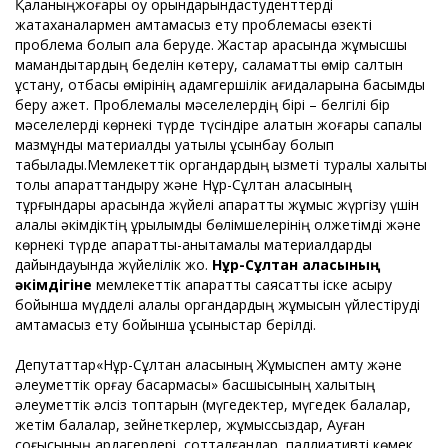
Қаланыңжоғары оқу орындарындастуденттерді
жатақханалармен қамтамасыз ету проблемасы өзекті
проблема болып қала беруде. Жастар арасында жұмысшы
мамандықтардың беделін көтеру, саламатты өмір салтын
ұстану, отбасы өмірінің адамгершілік қағидаларына басымдық
беру қажет. Проблемалық мәселелердің бірі – белгілі бір
мәселелерді көрнекі түрде түсіндіре алатын жоғары сапалы
мазмұнды материалды уақтылы ұсынбау болып
табылады.Мемлекеттік органдардың қызметі туралы халықты
толық ақпараттандыру және Нұр-Сұлтан қаласының
тұрғындары арасында жүйелі ақпараттық жұмыс жүргізу үшін
қалалық әкімдіктің құрылымдық бөлімшелерінің қолжетімді және
көрнекі түрде ақпараттық-анықтамалық материалдарды
дайындауында жүйелілік жоқ.
Нұр-Сұлтан қаласының
әкімдігіне
мемлекеттік ақпараттық саясатты іске асыру
бойынша мүдделі қалалық органдардың жұмысын үйлестіруді
қамтамасыз ету бойынша ұсыныстар берілді.
Депутаттар«Нұр-Сұлтан қаласының Жұмыспен қамту және
әлеуметтік қорғау басқармасы» басшысының халықтың
әлеуметтік әлсіз топтарын (мүгедектер, мүгедек балалар,
жетім балалар, зейнеткерлер, жұмыссыздар, Ауған
соғысының ардагерлері, сотталғандар, паллиативті көмек,