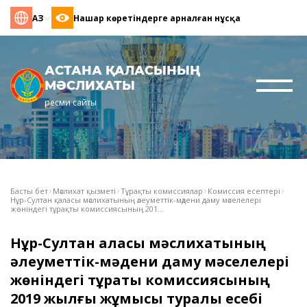
ҚАЗ
Нашар көретіндерге арналған нұсқа
АСТАНА ҚАЛАСЫНЫҢ
МӘСЛИХАТЫ
ресми сайты
Басты бет
Мәслихат қызметі
Тұрақты комиссиялар
Комиссия есептері
Нұр-Султан қаласы мәслихатының әлеуметтік-мәдени даму мәселелері
жөніндегі тұрақты комиссиясының 201...
Нұр-Султан қаласы мәслихатының
әлеуметтік-мәдени даму мәселелері
жөніндегі тұрақты комиссиясының
2019 жылғы жұмысы туралы есебі