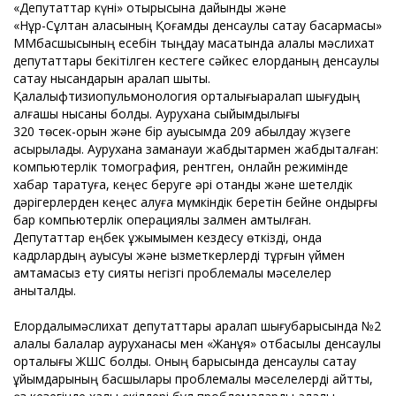
«Депутаттар күні» отырысына дайындық және
«Нұр-Сұлтан қаласының Қоғамдық денсаулық сақтау басқармасы»
ММбасшысының есебін тыңдау мақсатында қалалық мәслихат
депутаттары бекітілген кестеге сәйкес елорданың денсаулық
сақтау нысандарын аралап шықты.
Қалалықфтизиопульмонология орталығыаралап шығудың
алғашқы нысаны болды. Аурухана сыйымдылығы
320 төсек-орын және бір ауысымда 209 қабылдау жүзеге
асырылады. Аурухана заманауи жабдықтармен жабдықталған:
компьютерлік томография, рентген, онлайн режимінде
хабар таратуға, кеңес беруге әрі отандық және шетелдік
дәрігерлерден кеңес алуға мүмкіндік беретін бейне қондырғы
бар компьютерлік операциялық залмен қамтылған.
Депутаттар еңбек ұжымымен кездесу өткізді, онда
кадрлардың ауысуы және қызметкерлерді тұрғын үймен
қамтамасыз ету сияқты негізгі проблемалық мәселелер
анықталды.
Елордалықмәслихат депутаттары аралап шығубарысында №2
қалалық балалар ауруханасы мен «Жанұя» отбасылық денсаулық
орталығы ЖШС болды. Оның барысында денсаулық сақтау
ұйымдарының басшылары проблемалық мәселелерді айтты,