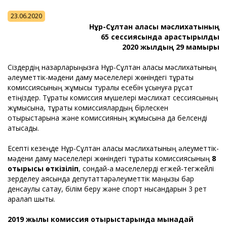
23.06.2020
Нұр-Сұлтан қаласы мәслихатының
65 сессиясында қарастырылды
2020 жылдың 29 мамыры
Сіздердің назарларыңызға Нұр-Сұлтан қаласы мәслихатының
әлеуметтік-мәдени даму мәселелері жөніндегі тұрақты
комиссиясының жұмысы туралы есебін ұсынуға рұқсат
етіңіздер. Тұрақты комиссия мүшелері мәслихат сессиясының
жұмысына, тұрақты комиссиялардың бірлескен
отырыстарына және комиссияның жұмысына да белсенді
қатысады.
Есепті кезеңде Нұр-Сұлтан қаласы мәслихатының әлеуметтік-
мәдени даму мәселелері жөніндегі тұрақты комиссиясының
8
отырысы өткізіліп
, сондай-ақ мәселелерді егжей-тегжейлі
зерделеу аясында депутаттарәлеуметтік маңызы бар
денсаулық сақтау, білім беру және спорт нысандарын 3 рет
аралап шықты.
2019 жылы комиссия отырыстарында
мынадай