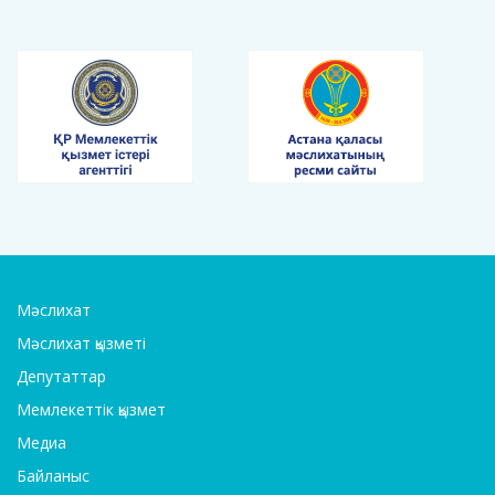
Мәслихат
Мәслихат қызметі
Депутаттар
Мемлекеттік қызмет
Медиа
Байланыс