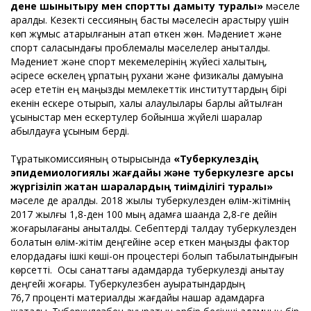
дене шынықтыру мен спортты дамыту туралы»
мәселе
қаралды. Кезекті сессияның басты мәселесін қарастыру үшін
көп жұмыс атқарылғанын атап өткен жөн. Мәдениет және
спорт саласындағы проблемалық мәселелер анықталды.
Мәдениет және спорт мекемелерінің жүйесі халықтың,
әсіресе өскелең ұрпақтың рухани және физикалық дамуына
әсер ететін ең маңызды мемлекеттік институттардың бірі
екенін ескере отырып, халық қалаулылары барлық айтылған
ұсыныстар мен ескертулер бойынша жүйелі шаралар
қабылдауға ұсыным берді.
Тұрақтыкомиссияның отырысында
«Туберкулездің
эпидемиологиялық жағдайы және туберкулезге қарсы
жүргізіліп жатқан шаралардың тиімділігі туралы»
мәселе де қаралды. 2018 жылы туберкулезден өлім-жітімнің
2017 жылғы 1,8-ден 100 мың адамға шаққанда 2,8-ге дейін
жоғарылағаны анықталды. Себептерді талдау туберкулезден
болатын өлім-жітім деңгейіне әсер еткен маңызды фактор
елордадағы ішкі көші-қон процестері болып табылатындығын
көрсетті. Осы санаттағы адамдарда туберкулезді анықтау
деңгейі жоғары. Туберкулезбен ауыратындардың
76,7 проценті материалдық жағдайы нашар адамдарға