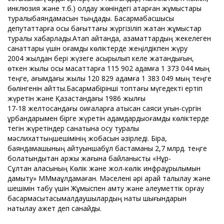
инклюзия және т.б.) қолдау жөніндегі атқарған жұмыстары
туралыбаяндамасын тыңдады. Басқармабасшысы
депутаттарға осы бағыттағы жүргізіліп жатқан жұмыстар
туралы хабарлады.Атап айтқанда, азаматтардың жекелеген
санаттары үшін қоғамдық көліктерде жеңілдікпен жүру
2004 жылдан бері жүзеге асырылып келе жатқандығын,
өткен жылы осы мақсаттарға 115 902 адамға 1 373 044 мың
теңге, ағымдағы жылы 120 829 адамға 1 383 049 мың теңге
бөлінгенін айтты.Басқармабірінші топтағы мүгедекті ертіп
жүретін және Қазақстандағы 1986 жылғы
17-18 желтоқсандағы оқиғаларға қатысқан саяси қуғын-сүргін
құрбандарымен бірге жүретін адамдардықоғамдық көліктерде
тегін жүретіндер санатына қосу туралы
мәслихаттыңшешімінің жобасын әзірледі. Бірақ,
баяндамашының айтуыншабұл бастаманы 2,7 млрд. теңге
болатындықтан қаржы жағына байланысты «Нұр-
Сұлтан қаласының Көлік және жол-көлік инфрақұрылымын
дамыту» ММмақұлдамаған. Мәселені әрі қарай талқылау және
шешімін табу үшін Жұмыспен қамту және әлеуметтік қорғау
басқармасытасымалдаушылардың нақты шығындарын
нақтылау қажет деп санайды.