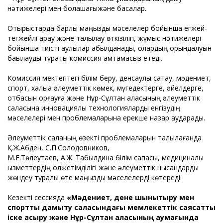
нәтижелері мен болашағыжәне басқалар.
Отырыстарда барлық маңызды мәселелер бойынша егжей-
тегжейлі қарау және талқылау өткізіліп, жұмыс нәтижелері
бойынша тиісті қаулылар қабылданады, олардың орындалуын
бақылауды тұрақты комиссия қамтамасыз етеді.
Комиссия мектептегі білім беру, денсаулық сақтау, мәдениет,
спорт, халыққа әлеуметтік көмек, мүгедектерге, әйелдерге,
отбасын қорғауға және Нұр-Сұлтан қаласының әлеуметтік
саласына инновациялық технологияларды енгізудің
мәселелері мен проблемаларына ерекше назар аударады.
Әлеуметтік саланың өзекті проблемаларын талқылағанда
Қ.Ж.Абден, С.П.Солодовников,
М.Е.Төлеутаев, А.Ж. Табылдина білім сапасы, медициналық
қызметтердің қолжетімділігі және әлеуметтік нысандарды
жөндеу туралы өте маңызды мәселелерді көтереді.
Кезекті сессияда
«Мәдениет, дене шынықтыру мен
спортты дамыту саласындағы мемлекеттік саясатты
іск
е асыру және Нұр-Сұлтан қаласының аумағында