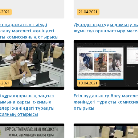
4.2021
21.04.2021
т қаражатын тиімді
Дуалды оқытуды дамыту ж
лану мәселесі жөніндегі
жұмысқа орналастыру мәсе
ты комиссияның отырысы
асы
Бюджеттік бағдарламаның
Астана қал
ның және Астана
паспорты
назарына!
лихатының
айланым
4.2021
13.04.2021
ының назарына!
кі құралдарының заңсыз
Есіл ауданын су басу мәселе
ымына қарсы іс-қимыл
жөніндегі тұрақты комисси
елері жөніндегі тұрақты
отырысы
сияның отырысы