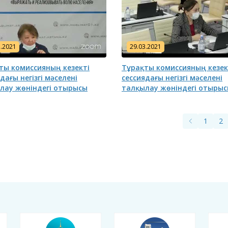
3.2021
29.03.2021
ты комиссияның кезекті
Тұрақты комиссияның кезек
дағы негізгі мәселені
сессиядағы негізгі мәселені
лау жөніндегі отырысы
талқылау жөніндегі отыры
1
2