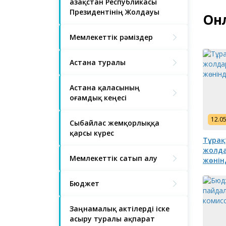
Қазақстан Республикасы
Президентінің Жолдауы
Онл
Мемлекеттік рәміздер
Астана туралы
Астана қаласының
Қоғамдық кеңесі
12.0
Сыбайлас жемқорлыққа
қарсы күрес
Тұрақ
жолда
Мемлекеттік сатып алу
жөнін
Бюджет
Заңнамалық актілерді іске
асыру туралы ақпарат