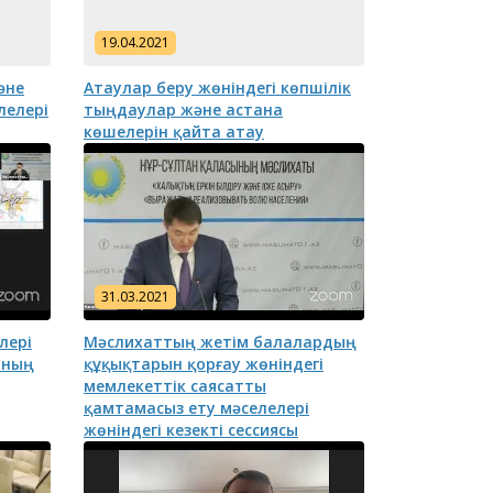
19.04.2021
әне
Атаулар беру жөніндегі көпшілік
лелері
тыңдаулар және астана
көшелерін қайта атау
асы халқының
Астана қаласы
Астана қал
тұрғындарының және
тұрғындар
қалалық мәслихаттың
сегізінші сайланымының
31.03.2021
депутаттарының назарына!
лері
Мәслихаттың жетім балалардың
яның
құқықтарын қорғау жөніндегі
мемлекеттік саясатты
қамтамасыз ету мәселелері
жөніндегі кезекті сессиясы