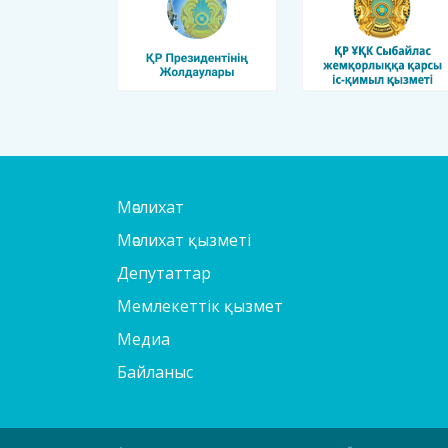
Мәслихат
Мәслихат қызметі
Депутаттар
Мемлекеттік қызмет
Медиа
Байланыс