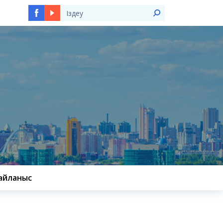
Ы
айланыс