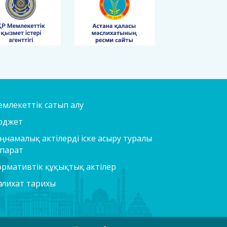
млекеттік сатып алу
юджет
ңнамалық актілерді іске асыру туралы
парат
рмативтік құқықтық актілер
слихат тарихы