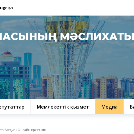
 нұсқа
ЛАСЫНЫҢ МӘСЛИХАТ
епутаттар
Мемлекеттік қызмет
Медиа
Б
ет
Медиа
Онлайн көрсетілім