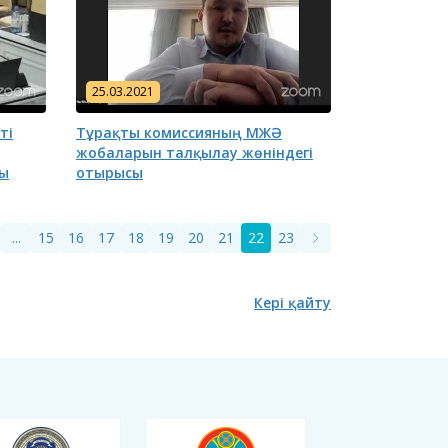
25.03.2021
ті
Тұрақты комиссияның МЖӘ
жобаларын талқылау жөніндегі
сы
отырысы
...
15
16
17
18
19
20
21
22
23
Кері қайту