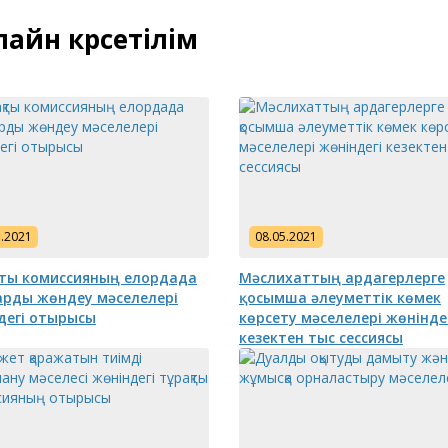
айн көрсетілім
5.2021
08.05.2021
ты комиссияның елордада
Мәслихаттың ардагерлерге
рды жөндеу мәселелері
қосымша әлеуметтік көмек
дегі отырысы
көрсету мәселелері жөнінде
кезектен тыс сессиясы