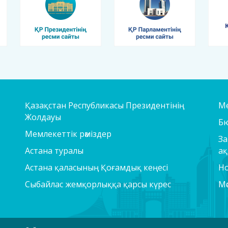
Қазақстан Республикасы Президентінің
Ме
Жолдауы
Б
Мемлекеттік рәміздер
За
Астана туралы
ақ
Астана қаласының Қоғамдық кеңесі
Но
Сыбайлас жемқорлыққа қарсы күрес
Мә