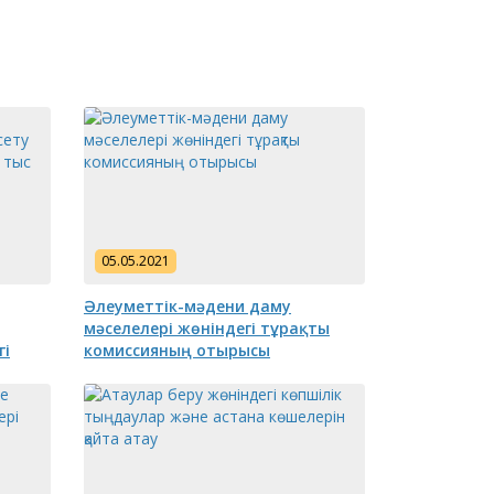
05.05.2021
Әлеуметтік-мәдени даму
мәселелері жөніндегі тұрақты
гі
комиссияның отырысы