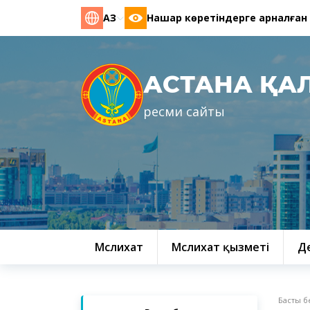
ҚАЗ
Нашар көретіндерге арналған
АСТАНА ҚА
ресми сайты
Мәслихат
Мәслихат қызметі
Д
Басты б