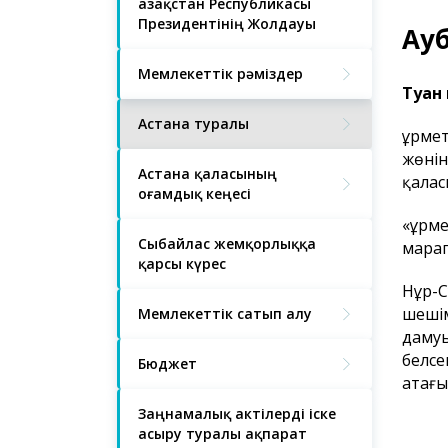
Қазақстан Республикасы
Президентінің Жолдауы
Ауб
Мемлекеттік рәміздер
Туған 
Астана туралы
Құрме
жөнін
Астана қаласының
қалас
Қоғамдық кеңесі
«Құрм
Сыбайлас жемқорлыққа
марап
қарсы күрес
Нұр-С
шешім
Мемлекеттік сатып алу
дамуы
белсе
Бюджет
атағы
Заңнамалық актілерді іске
асыру туралы ақпарат