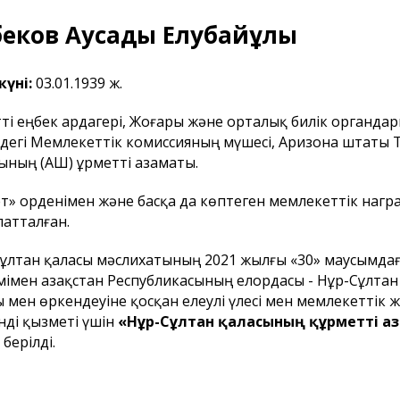
еков Аусадық Елубайұлы
күні:
03.01.1939 ж.
тті еңбек ардагері, Жоғары және орталық билік органда
дегі Мемлекеттік комиссияның мүшесі, Аризона штаты 
ының (АҚШ) Құрметті азаматы.
ет» орденімен және басқа да көптеген мемлекеттік наг
атталған.
ұлтан қаласы мәслихатының 2021 жылғы «30» маусымдағ
імен Қазақстан Республикасының елордасы - Нұр-Сұлта
 мен өркендеуіне қосқан елеулі үлесі мен мемлекеттік 
нді қызметі үшін
«Нұр-Сұлтан қаласының құрметті а
 берілді.