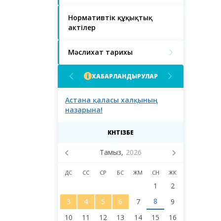
Нормативтік құқықтық
актілер
Мәслихат тарихы
ХАБАРЛАНДЫРУЛАР
асы халқының
Астана қаласы
Астана қал
тұрғындарының және
тұрғындары
қалалық мәслихаттың
сегізінші сайланымының
депутаттарының назарына!
КҮНТІЗБЕ
Тамыз,
2026
ДС
СС
СР
БС
ЖМ
СН
ЖК
1
2