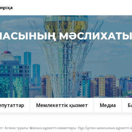
 нұсқа
ЛАСЫНЫҢ МӘСЛИХАТ
епутаттар
Мемлекеттік қызмет
Медиа
Б
ет
Астана туралы
Қаланың құрметті азаматтары
Нұр-Сұлтан қаласының құрметті 