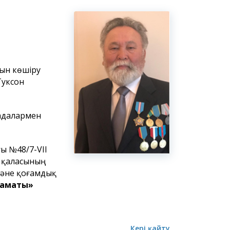
рын көшіру
Туксон
радалармен
ы №48/7-VII
н қаласының
және қоғамдық
заматы»
Кері қайту