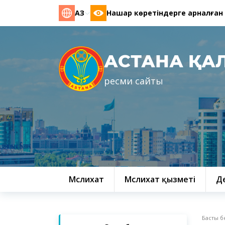
ҚАЗ
Нашар көретіндерге арналған
АСТАНА ҚА
ресми сайты
Мәслихат
Мәслихат қызметі
Д
Басты б