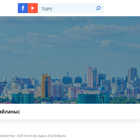
Ы
айланыс
азаматтар
Аубеков Аусадық Елубайұлы