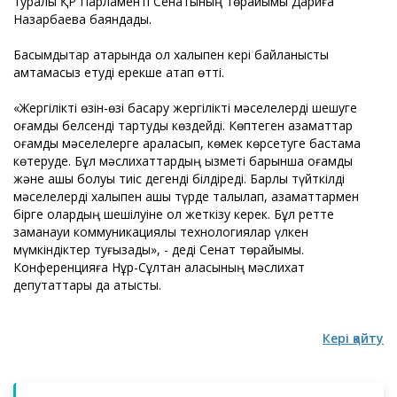
туралы ҚР Парламенті Сенатының төрайымы Дариға
Назарбаева баяндады.
Басымдықтар қатарында ол халықпен кері байланысты
қамтамасыз етуді ерекше атап өтті.
«Жергілікті өзін-өзі басқару жергілікті мәселелерді шешуге
қоғамды белсенді тартуды көздейді. Көптеген азаматтар
қоғамдық мәселелерге араласып, көмек көрсетуге бастама
көтеруде. Бұл мәслихаттардың қызметі барынша қоғамдық
және ашық болуы тиіс дегенді білдіреді. Барлық түйткілді
мәселелерді халықпен ашық түрде талқылап, азаматтармен
бірге олардың шешілуіне қол жеткізу керек. Бұл ретте
заманауи коммуникациялық технологиялар үлкен
мүмкіндіктер туғызады», - деді Сенат төрайымы.
Конференцияға Нұр-Сұлтан қаласының мәслихат
депутаттары да қатысты.
Кері қайту