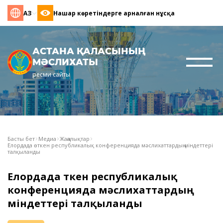
ҚАЗ
Нашар көретіндерге арналған нұсқа
АСТАНА ҚАЛАСЫНЫҢ
МӘСЛИХАТЫ
ресми сайты
Басты бет
Медиа
Жаңалықтар
Елордада өткен республикалық конференцияда мәслихаттардың міндеттері
талқыланды
Елордада өткен республикалық
конференцияда мәслихаттардың
міндеттері талқыланды