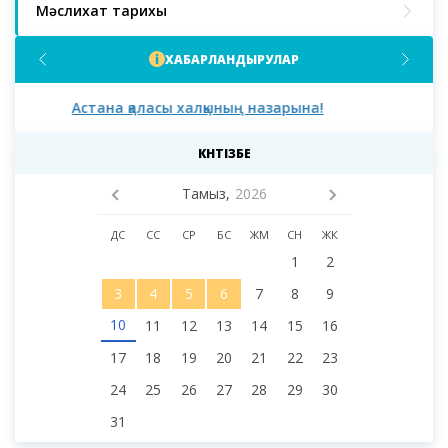
Мәслихат тарихы
ХАБАРЛАНДЫРУЛАР
Астана қаласы халқының назарына!
Аст
мәс
деп
КҮНТІЗБЕ
Тамыз,
2026
ДС
СС
СР
БС
ЖМ
СН
ЖК
1
2
3
4
5
6
7
8
9
10
11
12
13
14
15
16
17
18
19
20
21
22
23
24
25
26
27
28
29
30
31