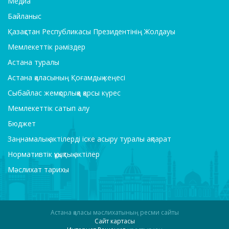
Медиа
Байланыс
Қазақстан Республикасы Президентінің Жолдауы
Мемлекеттік рәміздер
Астана туралы
Астана қаласының Қоғамдық кеңесі
Сыбайлас жемқорлыққа қарсы күрес
Мемлекеттік сатып алу
Бюджет
Заңнамалық актілерді іске асыру туралы ақпарат
Нормативтік құқықтық актілер
Мәслихат тарихы
Астана қаласы мәслихатының ресми сайты
Сайт картасы