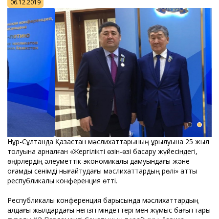
06.12.2019
Нұр-Сұлтанда Қазақстан мәслихаттарының құрылуына 25 жыл
толуына арналған «Жергілікті өзін-өзі басқару жүйесіндегі,
өңірлердің әлеуметтік-экономикалық дамуындағы және
қоғамдық сенімді нығайтудағы мәслихаттардың рөлі» атты
республикалық конференция өтті.
Республикалық конференция барысында мәслихаттардың
алдағы жылдардағы негізгі міндеттері мен жұмыс бағыттары