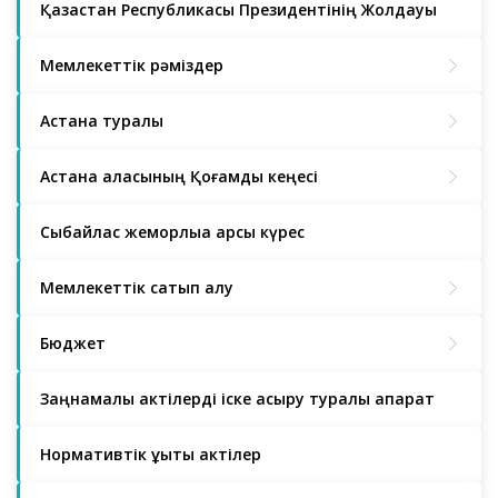
Қазақстан Республикасы Президентінің Жолдауы
Мемлекеттік рәміздер
Астана туралы
Астана қаласының Қоғамдық кеңесі
Сыбайлас жемқорлыққа қарсы күрес
Мемлекеттік сатып алу
Бюджет
Заңнамалық актілерді іске асыру туралы ақпарат
Нормативтік құқықтық актілер