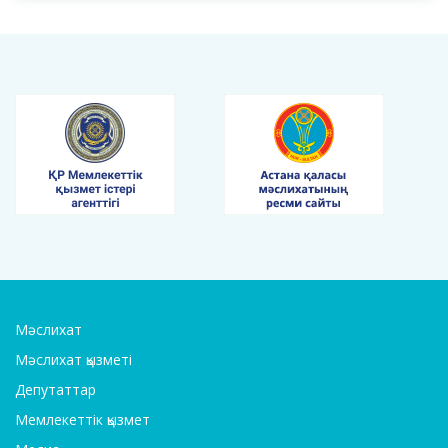
Мәслихат
Мәслихат қызметі
Депутаттар
Мемлекеттік қызмет