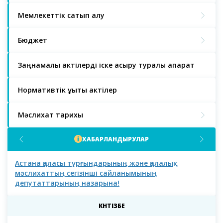
Мемлекеттік сатып алу
Бюджет
Заңнамалық актілерді іске асыру туралы ақпарат
Нормативтік құқықтық актілер
Мәслихат тарихы
ХАБАРЛАНДЫРУЛАР
Астана қаласы тұрғындарының және қалалық
Аст
мәслихаттың сегізінші сайланымының
депутаттарының назарына!
КҮНТІЗБЕ