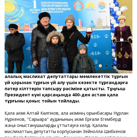
Қалалық мәслихат депутаттары мемлекеттік тұрғын
үй қорынан тұрғын үй алу үшін кезекте тұрғандарға
пәтер кілттерін тапсыру рәсіміне қатысты. Тұңғыш
Президент күні қарсаңында 400-ден астам қала
тұрғыны қоныс тойын тойлады.
Қала әкімі Алтай Көлгінов, қала әкімінің орынбасары Нұрлан
Нұркенов, "Сарыарқа" ауданының әкімі Ерғали Егемберді
жаңа қоныстанушыларды құттықтауға келді. Қалалық
мәслихаттың депутаттық корпусынан Зейнолла Шибкенов