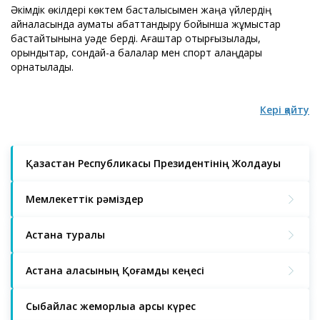
Әкімдік өкілдері көктем басталысымен жаңа үйлердің
айналасында аумақты абаттандыру бойынша жұмыстар
бастайтынына уәде берді. Ағаштар отырғызылады,
орындықтар, сондай-ақ балалар мен спорт алаңдары
орнатылады.
Кері қайту
Қазақстан Республикасы Президентінің Жолдауы
Мемлекеттік рәміздер
Астана туралы
Астана қаласының Қоғамдық кеңесі
Сыбайлас жемқорлыққа қарсы күрес