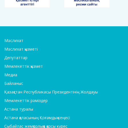
Мәслихат
Мәслихат қызметі
Депутаттар
Мемлекеттік қызмет
Медиа
Байланыс
Қазақстан Республикасы Президентінің Жолдауы
Мемлекеттік рәміздер
Астана туралы
Астана қаласының Қоғамдық кеңесі
Сыбайлас жемқорлыққа қарсы күрес