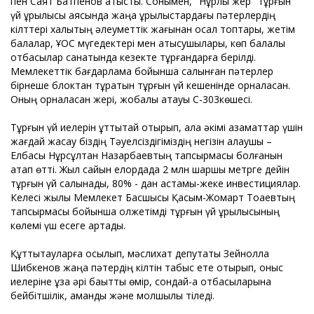
пен Саят Батпенов қатысты. Сонымен, "Нұрлы жер" тұрғын
үй құрылысы аясында жаңа құрылыстардағы пәтерлердің
кілттері халықтың әлеуметтік жағынан осал топтары, жетім
балалар, ҰОС мүгедектері мен қатысушылары, көп балалы
отбасылар санатында кезекте тұрғандарға берілді.
Мемлекеттік бағдарлама бойынша салынған пәтерлер
бірнеше блоктан тұратын тұрғын үй кешенінде орналасқан.
Оның орналасқан жері, жобалық атауы С-303көшесі.
Тұрғын үй иелерін құттықтай отырып, қала әкімі азаматтар үшін
жағдай жасау біздің Тәуелсіздігіміздің негізін қалаушы –
Елбасы Нұрсұлтан Назарбаевтың тапсырмасы болғанын
атап өтті. Жыл сайын елордада 2 млн шаршы метрге дейін
тұрғын үй салынады, 80% - дан астамы-жеке инвестициялар.
Келесі жылы Мемлекет Басшысы Қасым-Жомарт Тоқаевтың
тапсырмасы бойынша қолжетімді тұрғын үй құрылысының
көлемі үш есеге артады.
Құттықтауларға қосылып, мәслихат депутаты Зейнолла
Шибкенов жаңа пәтердің кілтін табыс ете отырып, қоныс
иелеріне ұзақ әрі бақытты өмір, сондай-ақ отбасыларына
бейбітшілік, амандық және молшылық тіледі.