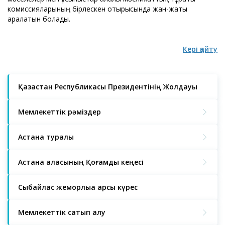
комиссияларының бірлескен отырысында жан-жақты
қаралатын болады.
Кері қайту
Қазақстан Республикасы Президентінің Жолдауы
Мемлекеттік рәміздер
Астана туралы
Астана қаласының Қоғамдық кеңесі
Сыбайлас жемқорлыққа қарсы күрес
Мемлекеттік сатып алу