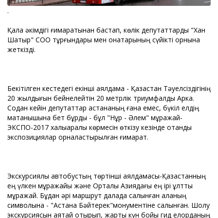
.
Қала әкімдігі ғимаратынан бастап, көлік депутаттарды "Хан
Шатыр" СОО тұрғындары мен қонақтарының сүйікті орнына
жеткізді.
Бекітілген кестедегі екінші аялдама - Қазақстан Тәуелсіздігінің
20 жылдығын бейнелейтін 20 метрлік триумфалды Арка.
Содан кейін депутаттар астананың ғана емес, бүкіл елдің
мақтанышына бет бұрды - бұл "Нұр - Әлем" мұражай-
ЭКСПО-2017 халықаралық көрмесін өткізу кезінде отандық
экспозициялар орналастырылған ғимарат.
Экскурсиялық автобустың төртінші аялдамасы-Қазақстанның
ең үлкен мұражайы және Орталық Азиядағы ең ірі ұлттық
мұражай. Бұдан әрі маршрут далада салынған қаланың
символына - "Астана Бәйтерек"монументіне салынған. Шолу
экскурсиясын аяқтай отырып, жарты күн бойы гид елорданың