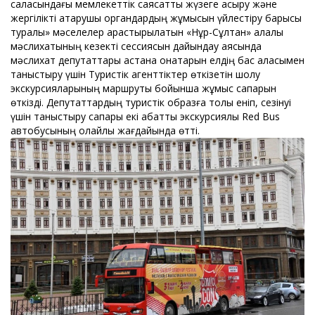
саласындағы мемлекеттік саясатты жүзеге асыру және
жергілікті атқарушы органдардың жұмысын үйлестіру барысы
туралы» мәселелер қарастырылатын «Нұр-Сұлтан» қалалық
мәслихатының кезекті сессиясын дайындау аясында
мәслихат депутаттары астана қонақтарын елдің бас қаласымен
таныстыру үшін Туристік агенттіктер өткізетін шолу
экскурсияларының маршруты бойынша жұмыс сапарын
өткізді. Депутаттардың туристік образға толық еніп, сезінуі
үшін таныстыру сапары екі қабатты экскурсиялық Red Bus
автобусының қолайлы жағдайында өтті.