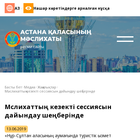
ҚАЗ
Нашар көретіндерге арналған нұсқа
АСТАНА ҚАЛАСЫНЫҢ
МӘСЛИХАТЫ
ресми сайты
Басты бет
Медиа
Жаңалықтар
Мәслихаттың кезекті сессиясын дайындау шеңберінде
Мәслихаттың кезекті сессиясын
дайындау шеңберінде
13.06.2019
«Нұр-Сұлтан қаласының аумағында туристік қызмет