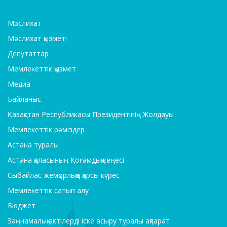
Мәслихат
Мәслихат қызметі
Депутаттар
Мемлекеттік қызмет
Медиа
Байланыс
Қазақстан Республикасы Президентінің Жолдауы
Мемлекеттік рәміздер
Астана туралы
Астана қаласының Қоғамдық кеңесі
Сыбайлас жемқорлыққа қарсы күрес
Мемлекеттік сатып алу
Бюджет
Заңнамалық актілерді іске асыру туралы ақпарат