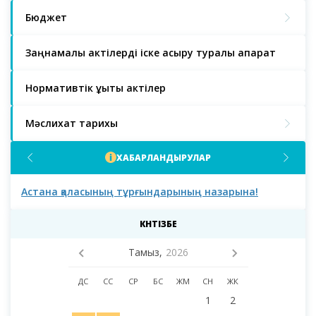
Бюджет
Заңнамалық актілерді іске асыру туралы ақпарат
Нормативтік құқықтық актілер
Мәслихат тарихы
ХАБАРЛАНДЫРУЛАР
Астана қаласының тұрғындарының назарына!
Аст
мәс
деп
КҮНТІЗБЕ
Тамыз,
2026
ДС
СС
СР
БС
ЖМ
СН
ЖК
1
2