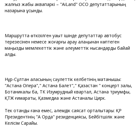
жалғыз жабық аквапаркі – "AiLand" ОСО депутаттарының
назарына ұсынды.
Маршрутта өткізілген уақыт ішінде депутаттар автобус
терезесінен немесе жоғарғы қарау алаңынан көптеген
маңызды мемлекеттік және әлеуметтік нысандарды байқай
алды.
Нұр-Сұлтан қаласының сәулеттік келбетінің мақтанышы:
"Астана Опера"," Астана Балет"," Қазақстан " концерт залы,
Ботаникалық бақ, ТК Изумрудный квартал, Астана триумфы,
ҚТЖ ғимараты, Қазмедиа және Астаналық Цирк.
Тек отандық ғана емес, әлемдік саясат орталықтары: ҚР
Президентінің "Ақ Орда" резиденциясы, Бейбітшілік және
Келісім Сарайы.