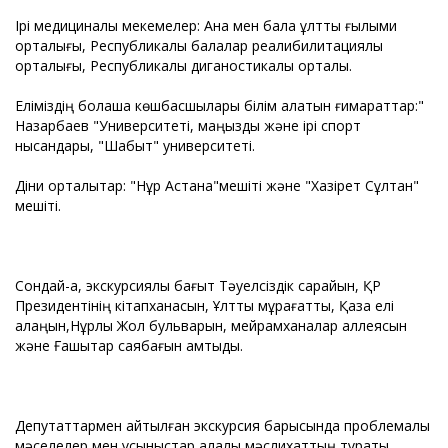
Ірі медициналық мекемелер: Ана мен бала ұлттық ғылыми
орталығы, Республикалық балалар реалибилитациялық
орталығы, Республикалық диганостикалық орталық.
Еліміздің болашақ көшбасшылары білім алатын ғимараттар:"
Назарбаев "Университеті, маңызды және ірі спорт
нысандары, "Шабыт" университеті.
Діни орталықтар: "Нұр Астана"мешіті және "Хазірет Сұлтан"
мешіті.
Сондай-ақ, экскурсиялық бағыт Тәуелсіздік сарайын, ҚР
Президентінің кітапханасын, Ұлттық мұрағатты, Қазақ елі
алаңын,Нұрлы Жол бульварын, мейрамханалар аллеясын
және Ғашықтар саябағын қамтыды.
Депутаттармен айтылған экскурсия барысында проблемалық
мәселелер мен ұсыныстар қалалық мәслихаттың тұрақты