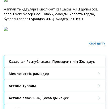
Жаппай тыңдауларға мәслихат хатшысы Ж.Г.Нұрпейісов,
қалалық мекемелер басшылары, қоғамдық бірлестіктердің,
бұқаралық ақпарат құралдарының өкілдері қатысты.
Кері қайту
Қазақстан Республикасы Президентінің Жолдауы
Мемлекеттік рәміздер
Астана туралы
Астана қаласының Қоғамдық кеңесі