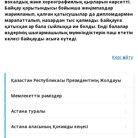
вокалдық және хореографиялық қырларын көрсетті.
Байқау қорытындысы бойынша жеңімпаздар
жарияланып, қалған қатысушылар да дипломдармен
марапатталып, назардан тыс қалмады. Байқауға
қатысқан әр бала сыйлыққа ие болды. Енді балалар
өздерінің шығармашылық мүмкіндіктерін паш ететін
келесі байқауды асыға күтеді.
Кері қайту
Қазақстан Республикасы Президентінің Жолдауы
Мемлекеттік рәміздер
Астана туралы
Астана қаласының Қоғамдық кеңесі