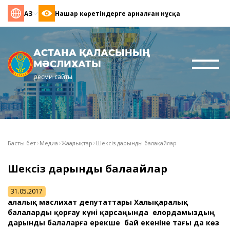
ҚАЗ
Нашар көретіндерге арналған нұсқа
АСТАНА ҚАЛАСЫНЫҢ
МӘСЛИХАТЫ
ресми сайты
Басты бет
Медиа
Жаңалықтар
Шексіз дарынды балақайлар
Шексіз дарынды балақайлар
31.05.2017
Қалалық маслихат депутаттары Халықаралық
балаларды қорғау күні қарсаңында елордамыздың
дарынды балаларға ерекше бай екеніне тағы да көз