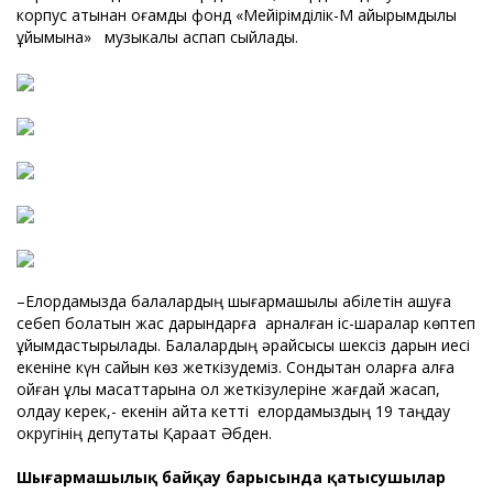
корпус атынан қоғамдық фонд «Мейірімділік-М қайырымдылық
ұйымына» музыкалық аспап сыйлады.
–Елордамызда балалардың шығармашылық қабілетін ашуға
себеп болатын жас дарындарға арналған іс-шаралар көптеп
ұйымдастырылады. Балалардың әрқайсысы шексіз дарын иесі
екеніне күн сайын көз жеткізудеміз. Сондықтан оларға алға
қойған ұлы мақсаттарына қол жеткізулеріне жағдай жасап,
қолдау керек,- екенін айта кетті елордамыздың 19 таңдау
округінің депутаты Қарақат Әбден.
Шығармашылық байқау барысында қатысушылар