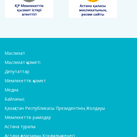
Мәслихат
Мәслихат қызметі
Депутаттар
Мемлекеттік қызмет
Медиа
Байланыс
Қазақстан Республикасы Президентінің Жолдауы
Мемлекеттік рәміздер
Астана туралы
Астана қаласының Қоғамдық кеңесі