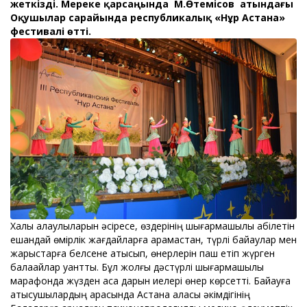
жеткізді. Мереке қарсаңында М.Өтемісов атындағы
Оқушылар сарайында республикалық «Нұр Астана»
фестивалі өтті.
Халық қалаулыларын әсіресе, өздерінің шығармашылық қабілетін
ешқандай өмірлік жағдайларға қарамастан, түрлі байқаулар мен
жарыстарға белсене қатысып, өнерлерін паш етіп жүрген
балақайлар қуантты. Бұл жолғы дәстүрлі шығармашылық
марафонда жүзден аса дарын иелері өнер көрсетті. Байқауға
қатысушылардың арасында Астана қаласы әкімдігінің