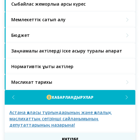
Сыбайлас жемқорлыққа қарсы күрес
Мемлекеттік сатып алу
Бюджет
Заңнамалық актілерді іске асыру туралы ақпарат
Нормативтік құқықтық актілер
Мәслихат тарихы
ХАБАРЛАНДЫРУЛАР
Астана қаласы тұрғындарының және қалалық
Аст
мәслихаттың сегізінші сайланымының
депутаттарының назарына!
КҮНТІЗБЕ