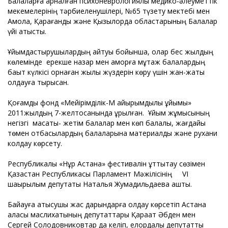
Балаларға арналған психоневрологиялық медико-әлеуметтік
мекемелерінің тәрбиеленушілері, №65 түзету мектебі мен
Ақмола, Қарағанды және Қызылорда областарының Балалар
үйі қатысты.
Ұйымдастырушылардың айтуы бойынша, олар бес жылдың
көлемінде ерекше назар мен қамқорға мұқтаж балалардың
бақыт күлкісі орнаған жылы жүздерін көру үшін жан-жақты
қолдауға тырысқан.
Қоғамдық фонд «Мейірімділік-М қайырымдылық ұйымы»
2011жылдың 7-желтоқсанында құрылған. Ұйым жұмысының
негізгі мақсаты- жетім балалар мен көп балалы, жағдайы
төмен отбасылардың балаларына материалдық және рухани
колдау көрсету.
Республикалық «Нұр Астана» фестивалін құттықтау сөзімен
Қазақстан Республикасы Парламент Мәжілісінің VI
шақырылым депутаты Наталья Жумадильдаева ашты.
Байқауға қатысушы жас дарындарға қолдау көрсетіп Астана
қаласы маслихатының депутаттары Қарақат Әбден мен
Сергей Солодовниковтар да келіп, елордалық депутаттық