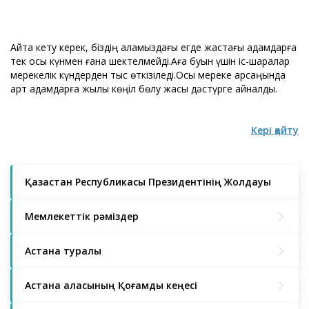
Айта кету керек, біздің қаламыздағы егде жастағы адамдарға
тек осы күнмен ғана шектелмейді.Аға буын үшін іс-шаралар
мерекелік күндерден тыс өткізіледі.Осы мереке қарсаңында
қарт адамдарға жылы көңіл бөлу жақсы дәстүрге айналды.
Кері қайту
Қазақстан Республикасы Президентінің Жолдауы
Мемлекеттік рәміздер
Астана туралы
Астана қаласының Қоғамдық кеңесі