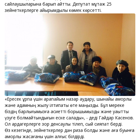
сайлаушыларына барып қайтты. Депутат мұқтаж 25
зейнеткерлерге қайырымдылық көмек көрсетті.
«Ересек ұрпақ үшін қарапайым назар аудару, шынайы қамқорлық
және адамның жылу ілтипаты өте маңызды. Бұл мереке
біздің барлығымызға қасиетті борышымызды және уақытты
үзуге болмайтындығын еске салады», - деді Гайдар Касенов.
Ол ардагерлерге зор денсаулық тілеп, сый сияпат берді.
Өз кезегінде, зейнеткерлер дән риза болды және аға буынға
қамқорлық жасағаны үшін алғыс білдірді.