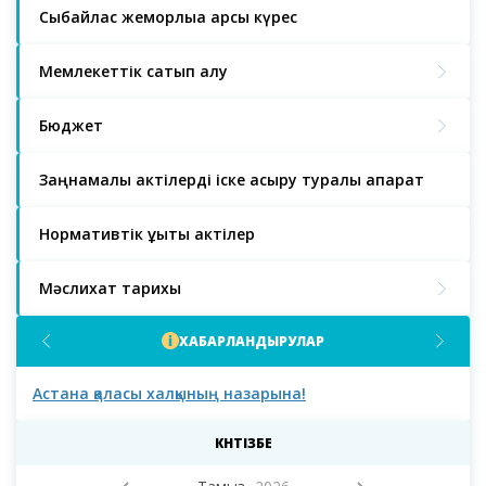
Сыбайлас жемқорлыққа қарсы күрес
Мемлекеттік сатып алу
Бюджет
Заңнамалық актілерді іске асыру туралы ақпарат
Нормативтік құқықтық актілер
Мәслихат тарихы
ХАБАРЛАНДЫРУЛАР
Астана қаласы тұрғындарының және қалалық
Аст
мәслихаттың сегізінші сайланымының
депутаттарының назарына!