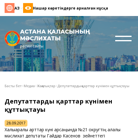
ҚАЗ
Нашар көретіндерге арналған нұсқа
АСТАНА ҚАЛАСЫНЫҢ
МӘСЛИХАТЫ
ресми сайты
Басты бет
Медиа
Жаңалықтар
Депутаттардың қарттар күнімен құттықтауы
Депутаттардың қарттар күнімен
құттықтауы
28.09.2017
Халықаралық қарттар күні қарсаңында №21 округтің қалалық
мәслихат депутаты Гайдар Касенов зейнеттегі