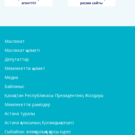
Мәслихат
Мәслихат қызметі
Депутаттар
Мемлекеттік қызмет
Медиа
Байланыс
Қазақстан Республикасы Президентінің Жолдауы
Мемлекеттік рәміздер
Астана туралы
Астана қаласының Қоғамдық кеңесі