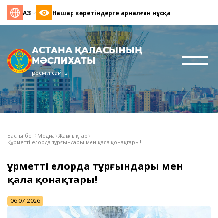
ҚАЗ
Нашар көретіндерге арналған нұсқа
АСТАНА ҚАЛАСЫНЫҢ
МӘСЛИХАТЫ
ресми сайты
Басты бет
Медиа
Жаңалықтар
Құрметті елорда тұрғындары мен қала қонақтары!
Құрметті елорда тұрғындары мен
қала қонақтары!
06.07.2026