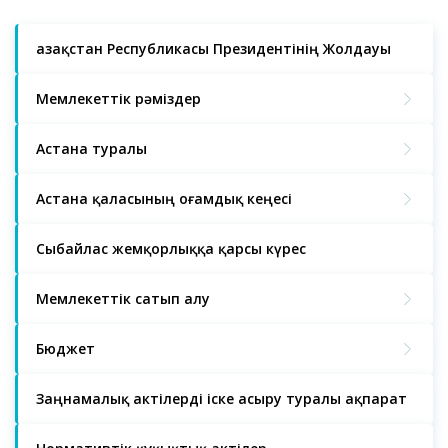
Қазақстан Республикасы Президентінің Жолдауы
Мемлекеттік рәміздер
Астана туралы
Астана қаласының Қоғамдық кеңесі
Сыбайлас жемқорлыққа қарсы күрес
Мемлекеттік сатып алу
Бюджет
Заңнамалық актілерді іске асыру туралы ақпарат