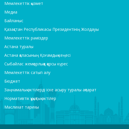
Депутаттар
Мемлекеттік қызмет
Медиа
Байланыс
Қазақстан Республикасы Президентінің Жолдауы
Мемлекеттік рәміздер
Астана туралы
Астана қаласының Қоғамдық кеңесі
Сыбайлас жемқорлыққа қарсы күрес
Мемлекеттік сатып алу
Бюджет
Заңнамалық актілерді іске асыру туралы ақпарат
Нормативтік құқықтық актілер
Мәслихат тарихы