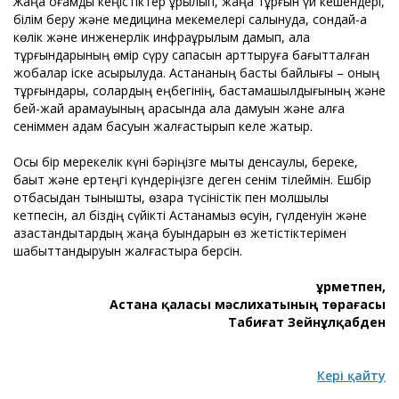
Жаңа қоғамдық кеңістіктер құрылып, жаңа тұрғын үй кешендері,
білім беру және медицина мекемелері салынуда, сондай-ақ
көлік және инженерлік инфрақұрылым дамып, қала
тұрғындарының өмір сүру сапасын арттыруға бағытталған
жобалар іске асырылуда. Астананың басты байлығы – оның
тұрғындары, солардың еңбегінің, бастамашылдығының және
бей-жай қарамауының арқасында қала дамуын және алға
сеніммен қадам басуын жалғастырып келе жатыр.
Осы бір мерекелік күні бәріңізге мықты денсаулық, береке,
бақыт және ертеңгі күндеріңізге деген сенім тілеймін. Ешбір
отбасыдан тыныштық, өзара түсіністік пен молшылық
кетпесін, ал біздің сүйікті Астанамыз өсуін, гүлденуін және
қазақстандықтардың жаңа буындарын өз жетістіктерімен
шабыттандыруын жалғастыра берсін.
Құрметпен,
Астана қаласы мәслихатының төрағасы
Табиғат Зейнұлқабден
Кері қайту