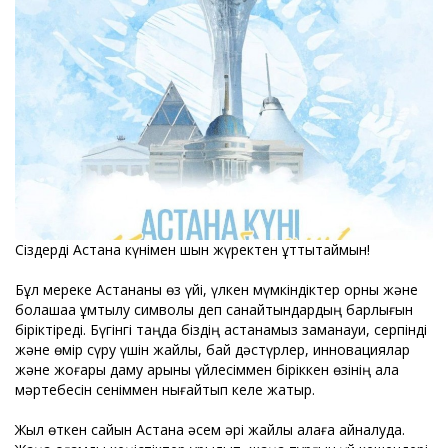
Сіздерді Астана күнімен шын жүректен құттықтаймын!
Бұл мереке Астананы өз үйі, үлкен мүмкіндіктер орны және
болашаққа ұмтылу символы деп санайтындардың барлығын
біріктіреді. Бүгінгі таңда біздің астанамыз заманауи, серпінді
және өмір сүру үшін жайлы, бай дәстүрлер, инновациялар
және жоғары даму қарқыны үйлесіммен біріккен өзінің қала
мәртебесін сеніммен нығайтып келе жатыр.
Жыл өткен сайын Астана әсем әрі жайлы қалаға айналуда.