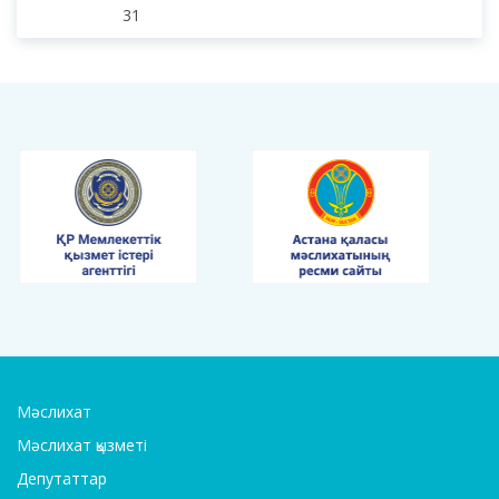
24
25
26
27
28
29
30
31
Мәслихат
Мәслихат қызметі