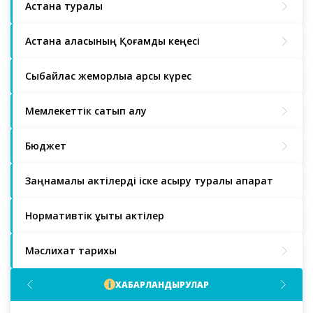
Астана туралы
Астана қаласының Қоғамдық кеңесі
Сыбайлас жемқорлыққа қарсы күрес
Мемлекеттік сатып алу
Бюджет
Заңнамалық актілерді іске асыру туралы ақпарат
Нормативтік құқықтық актілер
Мәслихат тарихы
ХАБАРЛАНДЫРУЛАР