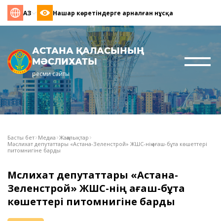
ҚАЗ
Нашар көретіндерге арналған нұсқа
АСТАНА ҚАЛАСЫНЫҢ
МӘСЛИХАТЫ
ресми сайты
Басты бет
Медиа
Жаңалықтар
Мәслихат депутаттары «Астана-Зеленстрой» ЖШС-нің ағаш-бұта көшеттері
питомнигіне барды
Мәслихат депутаттары «Астана-
Зеленстрой» ЖШС-нің ағаш-бұта
көшеттері питомнигіне барды