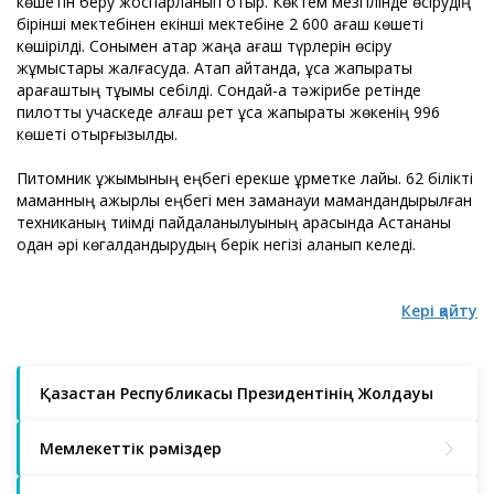
көшетін беру жоспарланып отыр. Көктем мезгілінде өсірудің
бірінші мектебінен екінші мектебіне 2 600 ағаш көшеті
көшірілді. Сонымен қатар жаңа ағаш түрлерін өсіру
жұмыстары жалғасуда. Атап айтқанда, ұсақ жапырақты
қарағаштың тұқымы себілді. Сондай-ақ тәжірибе ретінде
пилоттық учаскеде алғаш рет ұсақ жапырақты жөкенің 996
көшеті отырғызылды.
Питомник ұжымының еңбегі ерекше құрметке лайық. 62 білікті
маманның қажырлы еңбегі мен заманауи мамандандырылған
техниканың тиімді пайдаланылуының арқасында Астананы
одан әрі көгалдандырудың берік негізі қаланып келеді.
Кері қайту
Қазақстан Республикасы Президентінің Жолдауы
Мемлекеттік рәміздер