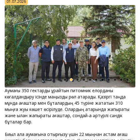
01.07.2026
Аумағы 350 гектарды құрайтын питомник елорданы
көгалдандыру ісінде маңызды рөл атқарады. Қазіргі таңда
мұнда ағаштар мен бұталардың 45 түріне жататын 310
мыңға жуық көшет өсірілуде. Олардың қатарында жапырақты
және қылқан жапырақты ағаштар, сондай-ақ әртүрлі сәндік
бұталар бар.
Биыл қала аумағына отырғызу үшін 22 мыңнан астам ағаш