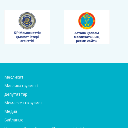
Мәслихат
Мәслихат қызметі
Депутаттар
Мемлекеттік қызмет
Медиа
Байланыс