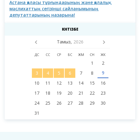
Астана қаласы тұрғындарының және қалалық
Аст
мәслихаттың сегізінші сайланымының
депутаттарының назарына!
КҮНТІЗБЕ
Тамыз,
2026
ДС
СС
СР
БС
ЖМ
СН
ЖК
1
2
9
3
4
5
6
7
8
10
11
12
13
14
15
16
17
18
19
20
21
22
23
24
25
26
27
28
29
30
31