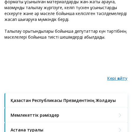
форматы ұсынылған материалдарды жан-жақты қарауға,
мазмұнды талқылау жүргізуге, келіп түскен ұсыныстарды
ескеруге және әр мәселе бойынша келісілген тәсілдемелерді
жасап шығаруға мүмкіндік берді.
Талқылау қорытындылары бойынша депутаттар күн тәртібінің
мәселелері бойынша тиісті шешімдерді қабылдады.
Кері қайту
Қазақстан Республикасы Президентінің Жолдауы
Мемлекеттік рәміздер
Астана туралы