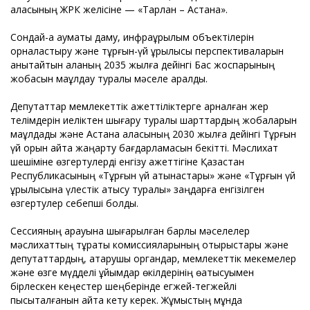
қаласының ЖРК желісіне — «Тарлан – Астана».
Сондай-ақ аумақтық даму, инфрақұрылым объектілерін
орналастыру және тұрғын-үй құрылысы перспективаларын
анықтайтын қаланың 2035 жылға дейінгі Бас жоспарының
жобасын мақұлдау туралы мәселе қаралды.
Депутаттар мемлекеттік қажеттіліктерге арналған жер
телімдерін иеліктен шығару туралы шарттардың жобаларын
мақұлдады және Астана қаласының 2030 жылға дейінгі Тұрғын
үй қорын қайта жаңарту бағдарламасын бекітті. Мәслихат
шешіміне өзгертулерді енгізу қажеттігіне Қазақстан
Республикасының «Тұрғын үй қатынастары» және «Тұрғын үй
құрылысына үлестік қатысу туралы» заңдарға енгізілген
өзгертулер себепші болды.
Сессияның қарауына шығарылған барлық мәселелер
мәслихаттың тұрақты комиссияларының отырыстары және
депутаттардың, атқарушы органдар, мемлекеттік мекемелер
және өзге мүдделі ұйымдар өкілдерінің өатысуымен
бірлескен кеңестер шеңберінде егжей-тегжейлі
пысықталғанын айта кету керек. Жұмыстың мұнда