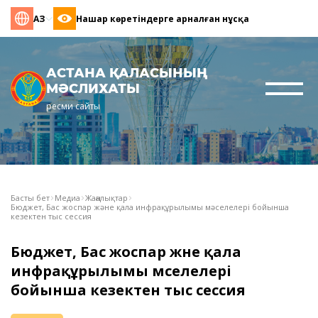
ҚАЗ
Нашар көретіндерге арналған нұсқа
АСТАНА ҚАЛАСЫНЫҢ
МӘСЛИХАТЫ
ресми сайты
Басты бет
Медиа
Жаңалықтар
Бюджет, Бас жоспар және қала инфрақұрылымы мәселелері бойынша
кезектен тыс сессия
Бюджет, Бас жоспар және қала
инфрақұрылымы мәселелері
бойынша кезектен тыс сессия