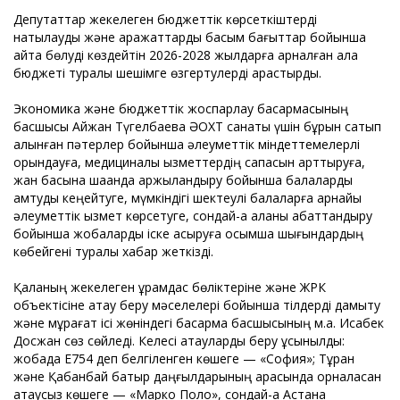
Депутаттар жекелеген бюджеттік көрсеткіштерді
нақтылауды және қаражаттарды басым бағыттар бойынша
қайта бөлуді көздейтін 2026-2028 жылдарға арналған қала
бюджеті туралы шешімге өзгертулерді қарастырды.
Экономика және бюджеттік жоспарлау басқармасының
басшысы Айжан Түгелбаева ӘОХТ санаты үшін бұрын сатып
алынған пәтерлер бойынша әлеуметтік міндеттемелерлі
орындауға, медициналық қызметтердің сапасын арттыруға,
жан басына шаққанда қаржыландыру бойынша балаларды
қамтуды кеңейтуге, мүмкіндігі шектеулі балаларға арнайы
әлеуметтік қызмет көрсетуге, сондай-ақ қаланы абаттандыру
бойынша жобаларды іске асыруға қосымша шығындардың
көбейгені туралы хабар жеткізді.
Қаланың жекелеген құрамдас бөліктеріне және ЖРК
объектісіне атау беру мәселелері бойынша тілдерді дамыту
және мұрағат ісі жөніндегі басқарма басшысының м.а. Исабек
Досжан сөз сөйледі. Келесі атауларды беру ұсынылды:
жобада Е754 деп белгіленген көшеге — «София»; Тұран
және Қабанбай батыр даңғылдарының арасында орналасқан
атаусыз көшеге — «Марко Поло», сондай-ақ Астана