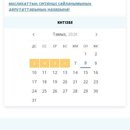
мәслихаттың сегізінші сайланымының
депутаттарының назарына!
КҮНТІЗБЕ
Тамыз,
2026
ДС
СС
СР
БС
ЖМ
СН
ЖК
1
2
8
3
4
5
6
7
9
10
11
12
13
14
15
16
17
18
19
20
21
22
23
24
25
26
27
28
29
30
31