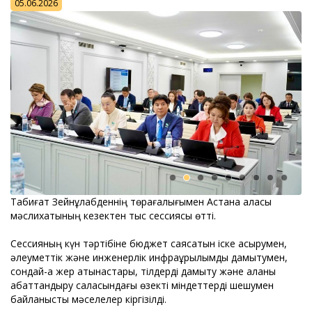
05.06.2026
Табиғат Зейнұлқабденнің төрағалығымен Астана қаласы
мәслихатының кезектен тыс сессиясы өтті.
Сессияның күн тәртібіне бюджет саясатын іске асырумен,
әлеуметтік және инженерлік инфрақұрылымды дамытумен,
сондай-ақ жер қатынастары, тілдерді дамыту және қаланы
абаттандыру саласындағы өзекті міндеттерді шешумен
байланысты мәселелер кіргізілді.