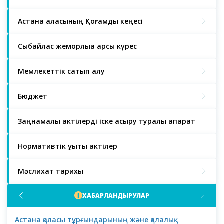
Астана қаласының Қоғамдық кеңесі
Сыбайлас жемқорлыққа қарсы күрес
Мемлекеттік сатып алу
Бюджет
Заңнамалық актілерді іске асыру туралы ақпарат
Нормативтік құқықтық актілер
Мәслихат тарихы
ХАБАРЛАНДЫРУЛАР
Астана қаласы тұрғындарының және қалалық
Аст