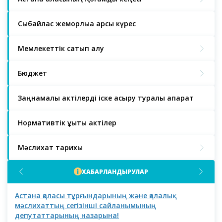
Сыбайлас жемқорлыққа қарсы күрес
Мемлекеттік сатып алу
Бюджет
Заңнамалық актілерді іске асыру туралы ақпарат
Нормативтік құқықтық актілер
Мәслихат тарихы
ХАБАРЛАНДЫРУЛАР
Астана қаласы тұрғындарының және қалалық
Аст
мәслихаттың сегізінші сайланымының
депутаттарының назарына!