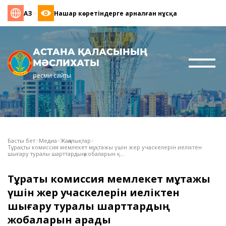
ҚАЗ
Нашар көретіндерге арналған нұсқа
АСТАНА ҚАЛАСЫНЫҢ
МӘСЛИХАТЫ
ресми сайты
Басты бет
Медиа
Жаңалықтар
Тұрақты комиссия мемлекет мұқтажы үшін жер учаскелерін иеліктен
шығару туралы шарттардың жобаларын қ...
Тұрақты комиссия мемлекет мұқтажы
үшін жер учаскелерін иеліктен
шығару туралы шарттардың
жобаларын қарады