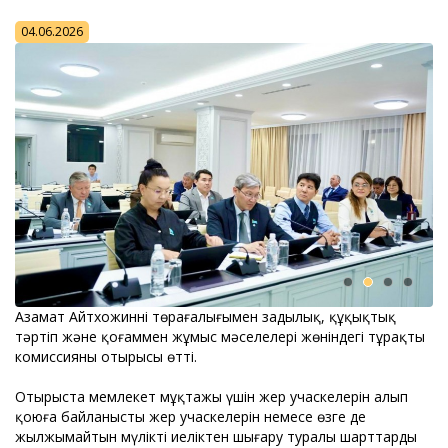
04.06.2026
Азамат Айтхожиннің төрағалығымен заңдылық, құқықтық
тәртіп және қоғаммен жұмыс мәселелері жөніндегі тұрақты
комиссияның отырысы өтті.
Отырыста мемлекет мұқтажы үшін жер учаскелерін алып
қоюға байланысты жер учаскелерін немесе өзге де
жылжымайтын мүлікті иеліктен шығару туралы шарттардың