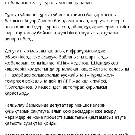
жобаларын келісу туралы мәселе қаралды.
Тұрғын үй және тұрғын үй инспекциясы басқармасының
басшысы Ануар Саипов баяндама жасап, жер учаскелерін
алып қою негіздері туралы, сондай-ақ құқық иелерімен тиісті
шарттар жасау бойынша жүргізілген жұмыстар туралы
ақпарат берді.
Депутаттар маңызды қалалық инфрақұрылымдық
объектілерді іске асыруға байланысты шарттардың
жобаларын, соның ішінде: Ж.Нәжімеденов, Ш.Қалдаяқов
көшелерінің квадратында орналасқан көше; Астана қаласының
Н.Назарбаев халықаралық әуежайынан «Нұрлы жол»
теміржол вокзалына дейінгі ЛРТ жаңа көлік жүйесі,
Т.Бигелдинов, 9 көшесіндегі автотұрақ құрылысын
қарастырды.
Талқылау барысында депутаттар меншік иелерінің
құқықтарын сақтауға, алып қою рәсімдерін іске асыру
мерзімдеріне және процестің ашықтығын қамтамасыз етуге
қатысты сұрақтар қойды.