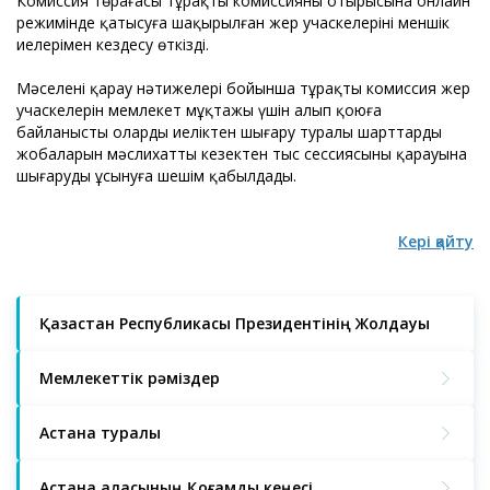
Комиссия төрағасы тұрақты комиссияның отырысына онлайн
режимінде қатысуға шақырылған жер учаскелерінің меншік
иелерімен кездесу өткізді.
Мәселені қарау нәтижелері бойынша тұрақты комиссия жер
учаскелерін мемлекет мұқтажы үшін алып қоюға
байланысты оларды иеліктен шығару туралы шарттардың
жобаларын мәслихаттың кезектен тыс сессиясының қарауына
шығаруды ұсынуға шешім қабылдады.
Кері қайту
Қазақстан Республикасы Президентінің Жолдауы
Мемлекеттік рәміздер
Астана туралы
Астана қаласының Қоғамдық кеңесі