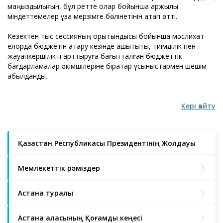
маңыздылығын, бұл ретте олар бойынша қаржылық
міндеттемелер ұзақ мерзімге бөлінетінін атап өтті.
Кезектен тыс сессияның қорытындысы бойынша мәслихат
елорда бюджетін атқару кезінде ашықтықты, тиімділік пен
жауапкершілікті арттыруға бағытталған бюджеттік
бағдарламалар әкімшілеріне бірқатар ұсыныстармен шешім
қабылданды.
Кері қайту
Қазақстан Республикасы Президентінің Жолдауы
Мемлекеттік рәміздер
Астана туралы
Астана қаласының Қоғамдық кеңесі