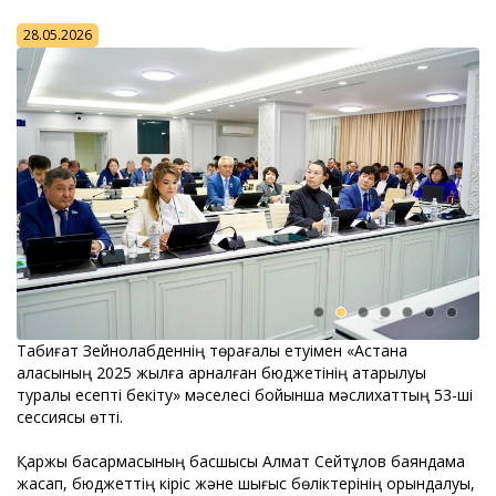
28.05.2026
Табиғат Зейнолқабденнің төрағалық етуімен «Астана
қаласының 2025 жылға арналған бюджетінің атқарылуы
туралы есепті бекіту» мәселесі бойынша мәслихаттың 53-ші
сессиясы өтті.
Қаржы басқармасының басшысы Алмат Сейтқұлов баяндама
жасап, бюджеттің кіріс және шығыс бөліктерінің орындалуы,