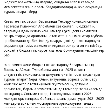
бюджет қаражатының игерілуі, сондай-ақ есепті кезеңде
мемлекеттік және қалалық бағдарламалардың іске асырылуы
туралы ақпарат берді.
Кезектен тыс сессия барысында Тексеру комиссиясының
төрағасы Иманжүсіп Ақпомбаев сөз сөйлеп, бюджеттің
атқарылуындағы кейбір кемшіліктер бұған дейін комиссия
отырыстарында қаралғанын атап өтті. Сонымен қатар жүйелік
проблемалар да белгіленді, олардың ішінде - жоспарлауға
формальды тәсіл, жекелеген индикаторларға қол жеткізбеу,
сондай-ақ бюджеттік көрсеткіштерді болжаудағы кемшіліктер
бар.
Экономика және бюджеттік жоспарлау басқармасының
басшысы Айжан Түгелбаева қаланың 2025 жылғы
әлеуметтік-экономикалық дамуының негізгі қорытындылары
туралы ақпарат берді. Оның айтуынша, әсіресе білім беру
жүйесіне әсер ететін көші-қон жүктемесінің артуына
қарамастан, барлық әлеуметтік міндеттемелер толық көлемде
орындалды. Сонымен қатар, Тексеру комиссиясы 2025
жылдың қорытындысы бойынша қаланы дамытудың 2021-2025
жылдарға арналған жоспарының орындалуына талдау