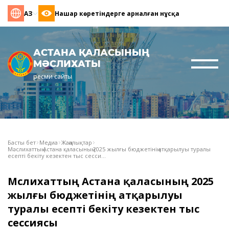
ҚАЗ
Нашар көретіндерге арналған нұсқа
АСТАНА ҚАЛАСЫНЫҢ
МӘСЛИХАТЫ
ресми сайты
Басты бет
Медиа
Жаңалықтар
Мәслихаттың Астана қаласының 2025 жылғы бюджетінің атқарылуы туралы
есепті бекіту кезектен тыс сесси...
Мәслихаттың Астана қаласының 2025
жылғы бюджетінің атқарылуы
туралы есепті бекіту кезектен тыс
сессиясы