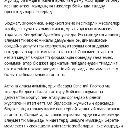
жүргізді. Ағымдағы жылға арналған даму жоспарын әзірлеу
кезінде өткен жылдың нәтижелері бойынша талдау
қорытындылары ескерілді.
Бюджет, экономика, өнеркәсіп және кәсіпкерлік мәселелері
жөніндегі тұрақты комиссияның қорытындысын комиссия
төрағасы Кендебай Адамбек ұсынды. Өз сөзінде ол қаланың
әлеуметтік-экономикалық дамуының оң динамикасын,
сондай-ақ депутаттық корпустың атқарушы органдармен
сындарлы өзара іс-қимылын атап өтті. Сонымен қатар, ол
негізгі міндет бюджетті формальды орындау ғана емес,
сонымен қатар бюджет қаражатын пайдаланудан тиімділікті,
нәтижелілікті және әлеуметтік қайтарымды қамтамасыз ету
болып табылатынын атап өтті.
Астана қаласы әкімінің орынбасары Евгений Глотов үш
жылдық бюджетті қалыптастыру бойынша жұмысты
депутаттық корпус пен атқарушы органдар бірлесіп
жүргізгенін атап өтті. Ол бірлескен жұмыстың арқасында
бюджеттің атқарылу көрсеткіштері айтарлықтай жақсарғанын
атап өтті. Сондай-ақ, ол салыстырмалы түрде қысқа мерзімде
әлеуметтік маңызды міндеттерді шешуге мүмкіндік беретін
мемлекеттік-жекешелік әріптестік жобаларын іске асырудың