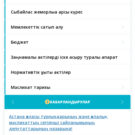
Сыбайлас жемқорлыққа қарсы күрес
Мемлекеттік сатып алу
Бюджет
Заңнамалық актілерді іске асыру туралы ақпарат
Нормативтік құқықтық актілер
Мәслихат тарихы
ХАБАРЛАНДЫРУЛАР
Астана қаласы тұрғындарының және қалалық
Аст
мәслихаттың сегізінші сайланымының
депутаттарының назарына!