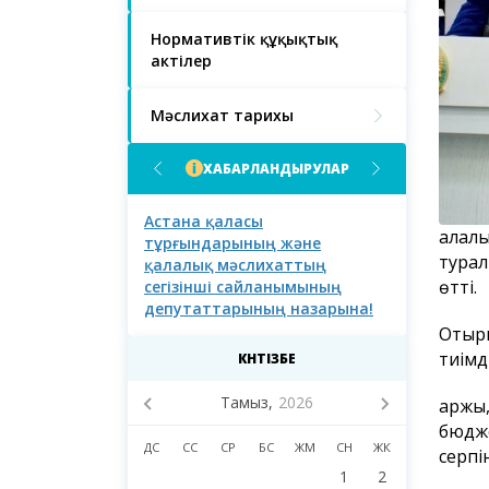
Нормативтік құқықтық
актілер
Мәслихат тарихы
ХАБАРЛАНДЫРУЛАР
асы халқының
Астана қаласы
Астана қал
Қалал
тұрғындарының және
тұрғындары
турал
қалалық мәслихаттың
өтті.
сегізінші сайланымының
депутаттарының назарына!
Отыры
тиімд
КҮНТІЗБЕ
Тамыз,
2026
Қаржы
бюдже
ДС
СС
СР
БС
ЖМ
СН
ЖК
серпі
1
2