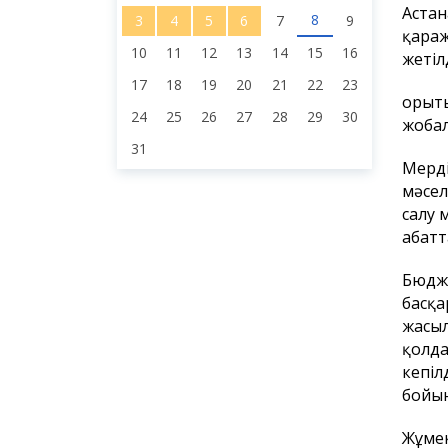
Астан
8
3
4
5
6
7
9
қараж
10
11
12
13
14
15
16
жетіл
17
18
19
20
21
22
23
Қорыт
24
25
26
27
28
29
30
жобал
31
Мерді
мәсел
салу 
абатт
Бюдже
басқа
жасыл
қолда
кепіл
бойын
Жұмек