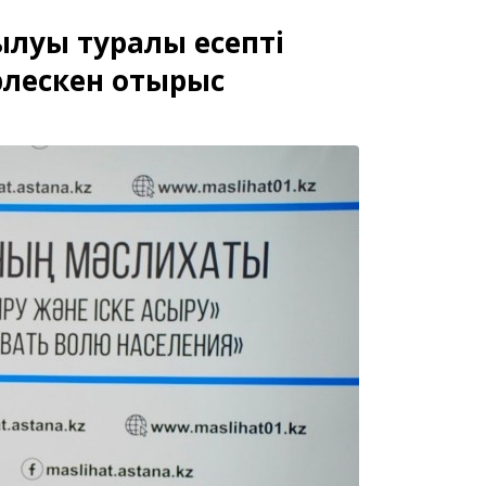
ылуы туралы есепті
рлескен отырыс