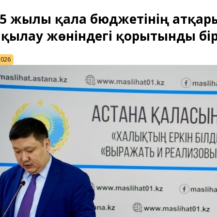
5 жылғы қала бюджетінің атқар
лқылау жөніндегі қорытынды бі
2026