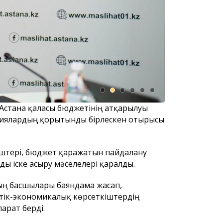
бағдарламаның
Астана қаласы халқының
Астана қал
 Астана қаласы бюджетінің атқарылуы
назарына!
тұрғындар
ссиялардың қорытынды бірлескен отырысы
қалалық м
сегізінші 
депутатта
іштері, бюджет қаражатын пайдалану
ды іске асыру мәселелері қаралды.
ың басшылары баяндама жасап,
ттік-экономикалық көрсеткіштердің
арат берді.