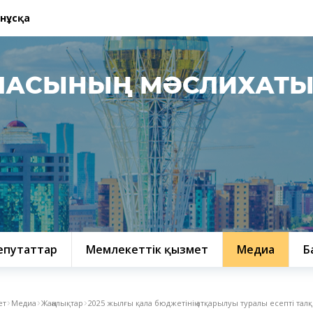
 нұсқа
ЛАСЫНЫҢ МӘСЛИХАТ
епутаттар
Мемлекеттік қызмет
Медиа
Б
ет
Медиа
Жаңалықтар
2025 жылғы қала бюджетінің атқарылуы туралы есепті та