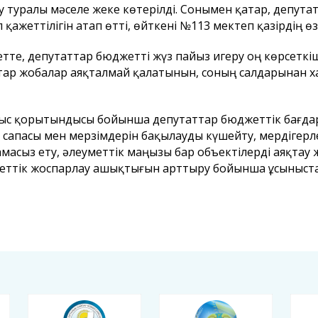
у туралы мәселе жеке көтерілді. Сонымен қатар, депута
 қажеттілігін атап өтті, өйткені №113 мектеп қазірдің 
етте, депутаттар бюджетті жүз пайыз игеру оң көрсеткі
тар жобалар аяқталмай қалатынын, соның салдарынан х
с қорытындысы бойынша депутаттар бюджеттік бағдар
 сапасы мен мерзімдерін бақылауды күшейту, мердігерл
масыз ету, әлеуметтік маңызы бар объектілерді аяқтау
ттік жоспарлау ашықтығын арттыру бойынша ұсыныстар