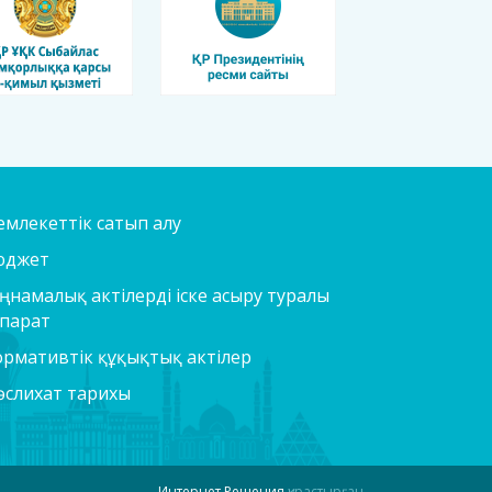
млекеттік сатып алу
юджет
ңнамалық актілерді іске асыру туралы
парат
рмативтік құқықтық актілер
слихат тарихы
Интернет Решения
құрастырған