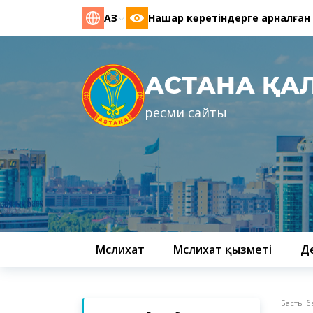
ҚАЗ
Нашар көретіндерге арналған
АСТАНА ҚА
ресми сайты
Мәслихат
Мәслихат қызметі
Д
Басты б