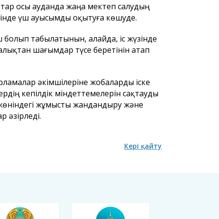
ттар осы ауданда жаңа мектеп салудың
өзінде үш ауысымды оқытуға көшуде.
ш болып табылатынын, алайда, іс жүзінде
алықтан шағымдар түсе беретінін атап
ламалар әкімшілеріне жобаларды іске
ердің кепілдік міндеттемелерін сақтауды
 жөніндегі жұмысты жандандыру және
 әзірледі.
Кері қайту