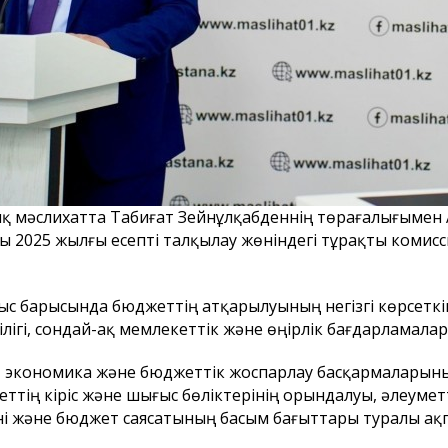
асының
Астана қаласы
Бюджеттік 
ық мәслихатта Табиғат Зейнұлқабденнің төрағалығымен
ның назарына!
тұрғындарының және Астана
паспорты
ы 2025 жылғы есепті талқылау жөніндегі тұрақты коми
қаласы мәслихатының
сегізінші сайланым
депутаттарының назарына!
с барысында бюджеттің атқарылуының негізгі көрсетк
ілігі, сондай-ақ мемлекеттік және өңірлік бағдарламалар
, экономика және бюджеттік жоспарлау басқармаларын
ттің кіріс және шығыс бөліктерінің орындалуы, әлеуме
ні және бюджет саясатының басым бағыттары туралы ақп