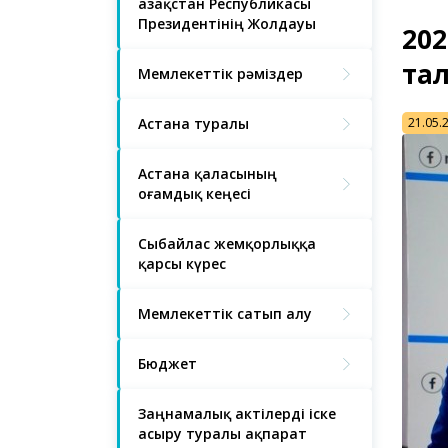
Қазақстан Республикасы
Президентінің Жолдауы
202
та
Мемлекеттік рәміздер
Астана туралы
21.05.
Астана қаласының
Қоғамдық кеңесі
Сыбайлас жемқорлыққа
қарсы күрес
Мемлекеттік сатып алу
Бюджет
Заңнамалық актілерді іске
асыру туралы ақпарат