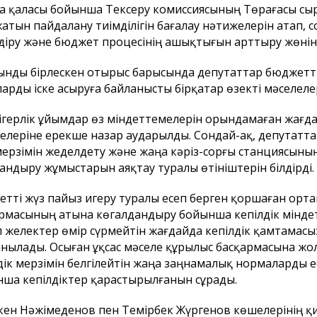
а қаласы бойынша Тексеру комиссиясының Төрағасы сы
атын пайдалану тиімділігін бағалау нәтижелерін атап, 
діру және бюджет процесінің ашықтығын арттыру жөнін
ынды бірлескен отырыс барысында депутаттар бюджет
арды іске асыруға байланысты бірқатар өзекті мәселелер
герлік ұйымдар өз міндеттемелерін орындамаған жағда
елеріне ерекше назар аударылды. Сондай-ақ, депутатт
мерзімін жеделдету және жаңа кәріз-сорғы станциясыны
андыру жұмыстарын аяқтау туралы өтініштерін білдірді.
тті жүз пайыз игеру туралы есеп берген қоршаған орт
рмасының атына көгалдандыру бойынша кепілдік міндет
 желектер өмір сүрмейтін жағдайда кепілдік қамтамасыз
нылады. Осыған ұқсас мәселе құрылыс басқармасына жол
дік мерзімін белгілейтін жаңа заңнамалық нормаларды 
ша кепілдіктер қарастырылғанын сұрады.
ен Нәжімеденов пен Темірбек Жүргенов көшелерінің қ