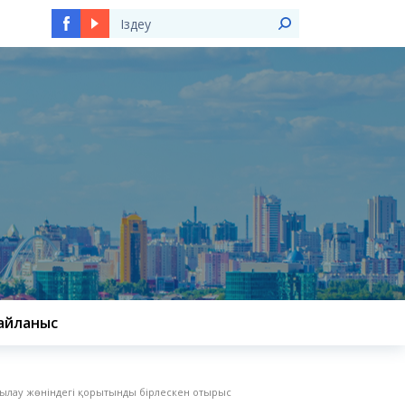
Ы
айланыс
лқылау жөніндегі қорытынды бірлескен отырыс