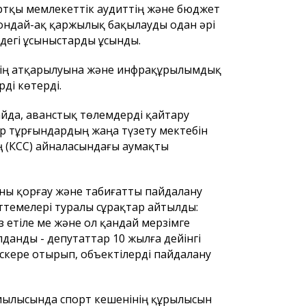
ртқы мемлекеттік аудиттің және бюджет
сондай-ақ қаржылық бақылауды одан әрі
дегі ұсыныстарды ұсынды.
тің атқарылуына және инфрақұрылымдық
ді көтерді.
йда, аванстық төлемдерді қайтару
ар тұрғындардың жаңа түзету мектебін
ң (КСС) айналасындағы аумақты
аны қорғау және табиғатты пайдалану
темелері туралы сұрақтар айтылды:
 етіле ме және ол қандай мерзімге
данды - депутаттар 10 жылға дейінгі
ескере отырып, объектілерді пайдалану
иылысында спорт кешенінің құрылысын