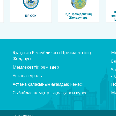
Қазақстан Республикасы Президентінің
Ме
Жолдауы
Б
Мемлекеттік рәміздер
За
Астана туралы
ақ
Астана қаласының Қоғамдық кеңесі
Но
Сыбайлас жемқорлыққа қарсы күрес
Мә
Сайт картасы