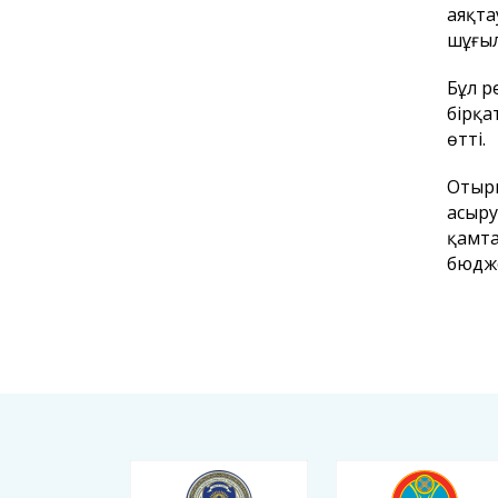
аяқта
шұғыл
Бұл р
бірқа
өтті.
Отыры
асыру
қамта
бюдже