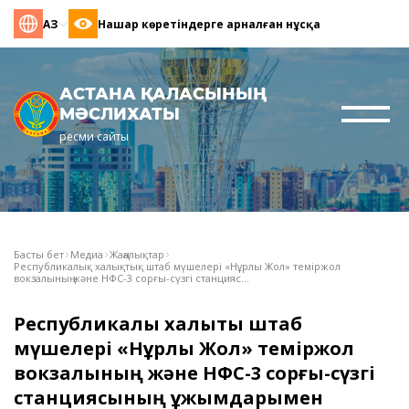
ҚАЗ
Нашар көретіндерге арналған нұсқа
АСТАНА ҚАЛАСЫНЫҢ
МӘСЛИХАТЫ
ресми сайты
Басты бет
Медиа
Жаңалықтар
Республикалық халықтық штаб мүшелері «Нұрлы Жол» теміржол
вокзалының және НФС-3 сорғы-сүзгі станцияс...
Республикалық халықтық штаб
мүшелері «Нұрлы Жол» теміржол
вокзалының және НФС-3 сорғы-сүзгі
станциясының ұжымдарымен