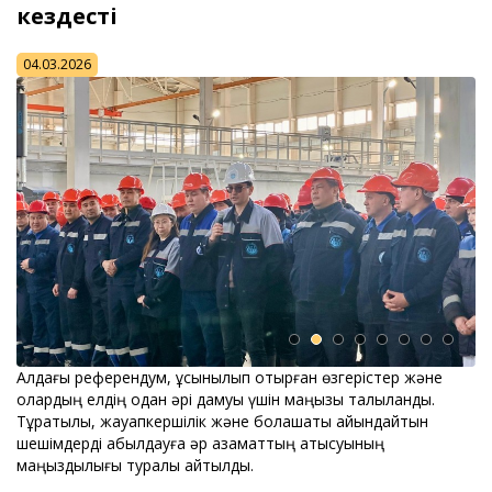
кездесті
04.03.2026
Алдағы референдум, ұсынылып отырған өзгерістер және
олардың елдің одан әрі дамуы үшін маңызы талқыланды.
Тұрақтылық, жауапкершілік және болашақты айқындайтын
шешімдерді қабылдауға әр азаматтың қатысуының
маңыздылығы туралы айтылды.