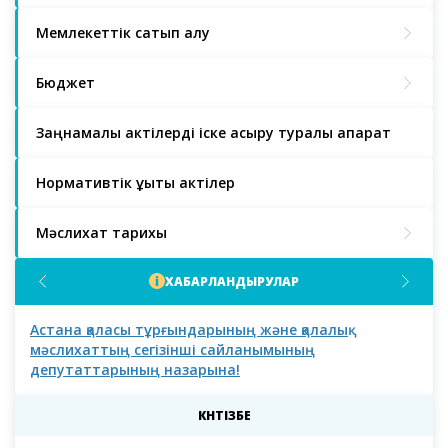
Мемлекеттік сатып алу
Бюджет
Заңнамалық актілерді іске асыру туралы ақпарат
Нормативтік құқықтық актілер
Мәслихат тарихы
ХАБАРЛАНДЫРУЛАР
Астана қаласы тұрғындарының және қалалық
Аст
мәслихаттың сегізінші сайланымының
депутаттарының назарына!
КҮНТІЗБЕ