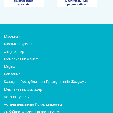
Мәслихат
Мәслихат қызметі
Депутаттар
Мемлекеттік қызмет
Медиа
Байланыс
Қазақстан Республикасы Президентінің Жолдауы
Мемлекеттік рәміздер
Астана туралы
Астана қаласының Қоғамдық кеңесі
Сыбайлас жемқорлыққа қарсы күрес