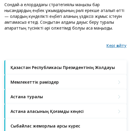
Сондай-ақ елордадағы стратегиялық маңызы бар
нысандардың еңбек ұжымдарының рөлі ерекше аталып өтті
— олардың күнделікті еңбегі қаланың үздіксіз жұмыс істеуін
қамтамасыз етеді. Сондықтан алдағы дауыс беру туралы
ақпараттың түсінікті әрі қолжетімді болуы аса маңызды.
Кері қайту
Қазақстан Республикасы Президентінің Жолдауы
Мемлекеттік рәміздер
Астана туралы
Астана қаласының Қоғамдық кеңесі
Сыбайлас жемқорлыққа қарсы күрес