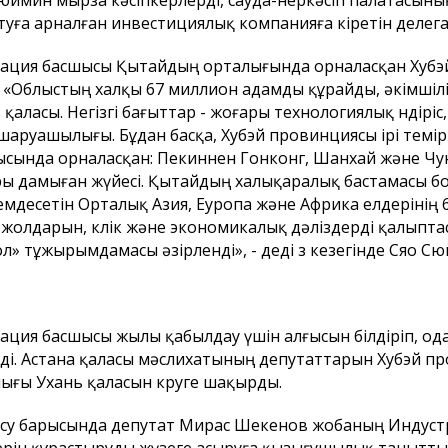
юймин мырза кәсіпкерлерді, сауда-өнеркәсіп палатасыны
уға арналған инвестициялық компанияға кіретін делег
ация басшысы Қытайдың орталығында орналасқан Хубэ
. «Облыстың халқы 67 миллион адамды құрайды, әкімшіл
 қаласы. Негізгі бағыттар - жоғары технологиялық өндірі
шаруашылығы. Бұдан басқа, Хубэй провинциясы ірі тем
сында орналасқан: Пекиннен Гонконг, Шанхай және Чун
ы дамыған жүйесі. Қытайдың халықаралық бастамасы б
мдесетін Орталық Азия, Еуропа және Африка елдерінің 
 жолдарын, көлік және экономикалық дәліздерді қалыпта
ол» тұжырымдамасы әзірленді», - деді өз кезегінде Сяо С
ация басшысы жылы қабылдау үшін алғысын білдіріп, ода
рді. Астана қаласы мәслихатының депутаттарын Хубэй п
ығы Ухань қаласын көруге шақырды.
су барысында депутат Мирас Шекенов жобаның Индустр