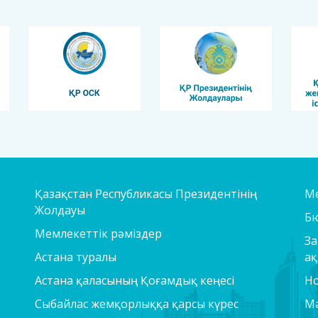
Қазақстан Республикасы Президентінің
Ме
Жолдауы
Б
Мемлекеттік рәміздер
За
Астана туралы
ақ
Астана қаласының Қоғамдық кеңесі
Но
Сыбайлас жемқорлыққа қарсы күрес
Мә