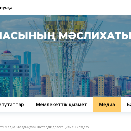
 нұсқа
ЛАСЫНЫҢ МӘСЛИХАТ
епутаттар
Мемлекеттік қызмет
Медиа
Б
ет
Медиа
Жаңалықтар
Шетелдік делегациямен кездесу