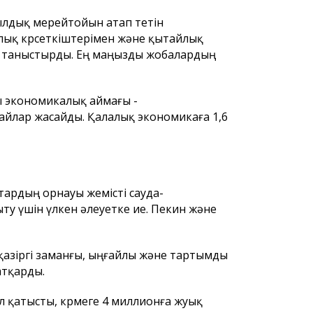
лдық мерейтойын атап өтетін
лық көрсеткіштерімен және қытайлық
ен таныстырды. Ең маңызды жобалардың
ы экономикалық аймағы -
айлар жасайды. Қалалық экономикаға 1,6
ардың орнауы жемісті сауда-
 үшін үлкен әлеуетке ие. Пекин және
 қазіргі заманғы, ыңғайлы және тартымды
атқарды.
л қатысты, көрмеге 4 миллионға жуық