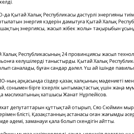
келді.
-да Қытай Халық Республикасы дәстүрлі энергияны тиі
тылатын энергия көздерін дамытуға Қытай Халық Респуб
шақтың энергиясы, жасыл жібек жолы» тақырыбын ұсын
 Халық Республикасының 24 провинциясы жасыл техноло
ьонға келушілерді таныстырды. Қытай Халық Республик
болып саналады, бұған сандар дәлел. Үш ай ішінде павил
О-ның арқасында сіздер қазақ халқының мәдениеті мен
й, сонымен бірге іскерлік ынтымақтастық үшін жаңа мүмкі
а мәслихатының хатшысы Жанат Нұрпейісов.
хат депутаттарын құттықтай отырып, Сяо Сюймин мырза
ерімен бөлісті, Қазақстанның астанасы оған жағымды ә
мде әдемі, заманауи қала болып өскендігін айтты.