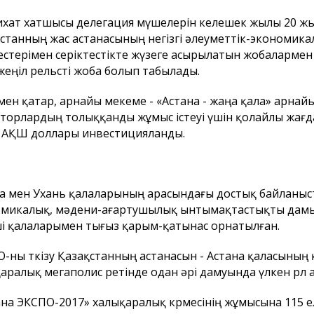
хат хатшысы делегация мүшелерін келешек жылы 20 жы
станның жас астанасының негізгі әлеуметтік-экономика
естерімен серіктестікте жүзеге асырылатын жобаларм
- жеңіл рельсті жоба болып табылады.
ен қатар, арнайы мекеме - «Астана - жаңа қала» арнай
торлардың толыққанды жұмыс істеуі үшін қолайлы жағд
 АҚШ доллары инвестицияланды.
а мен Ухань қалаларының арасындағы достық байланыст
микалық, мәдени-ағартушылық ынтымақтастықты дамыту
і қалаларымен тығыз қарым-қатынас орнатылған.
-ны өткізу Қазақстанның астанасын - Астана қаласының
аралық мегаполис ретінде одан әрі дамуында үлкен рөл 
на ЭКСПО-2017» халықаралық көрмесінің жұмысына 115 е