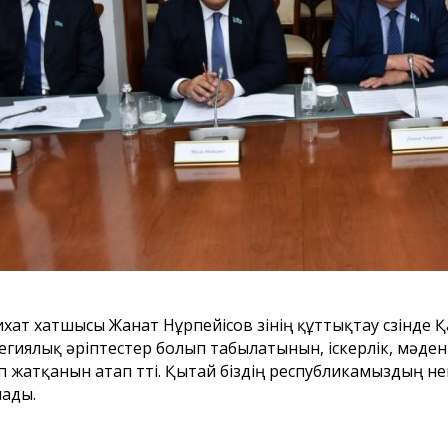
асының
Астана қаласы
Бюджеттік 
ның назарына!
тұрғындарының және Астана
паспорты
қаласы мәслихатының
сегізінші сайланым
депутаттарының назарына!
хат хатшысы Жанат Нұрпейісов өзінің құттықтау сөзінде
егиялық әріптестер болып табылатынын, іскерлік, мәде
 жатқанын атап өтті. Қытай біздің республикамыздың негіз
ады.