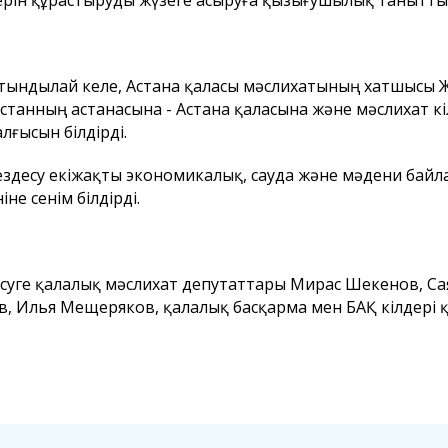
терін құрастыруды жүзеге асыруға қызығушылық танытты
ындылай келе, Астана қаласы мәслихатының хатшысы 
станның астанасына - Астана қаласына және мәслихат ө
алғысын білдірді.
ездесу екіжақты экономикалық, сауда және мәдени байл
іне сенім білдірді.
суге қалалық мәслихат депутаттары Мирас Шекенов, Са
, Илья Мещеряков, қалалық басқарма мен БАҚ өкілдері 