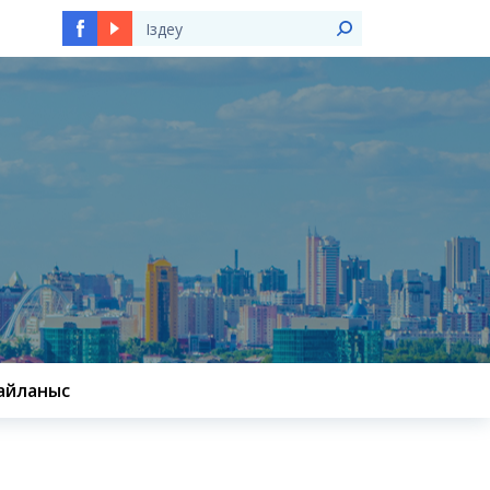
Ы
айланыс