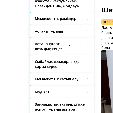
Қазақстан Республикасы
Президентінің Жолдауы
Ше
Мемлекеттік рәміздер
01.11.
Достық
Астана туралы
басшыл
делега
депута
Астана қаласының
болат
Қоғамдық кеңесі
Сыбайлас жемқорлыққа
қарсы күрес
Мемлекеттік сатып алу
Бюджет
Заңнамалық актілерді іске
асыру туралы ақпарат