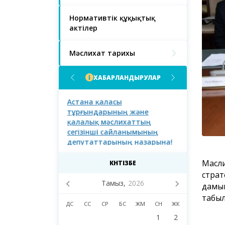
Нормативтік құқықтық
актілер
Мәслихат тарихы
ХАБАРЛАНДЫРУЛАР
асы халқының
Астана қаласы
Астана қал
тұрғындарының және
тұрғындары
қалалық мәслихаттың
сегізінші сайланымының
депутаттарының назарына!
Масли
КҮНТІЗБЕ
страт
Тамыз,
2026
дамып
табыл
ДС
СС
СР
БС
ЖМ
СН
ЖК
1
2