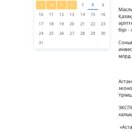
8
3
4
5
6
7
9
Масли
10
11
12
13
14
15
16
Қазақ
әріпт
17
18
19
20
21
22
23
бірі 
24
25
26
27
28
29
30
Соным
31
инвес
млрд.
Астан
эконо
Үрімш
ЭКСПО
халық
«Аста