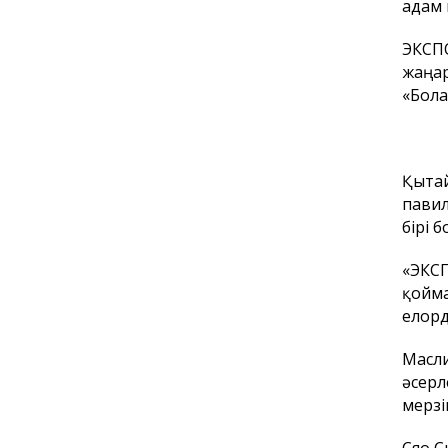
адам 
ЭКСПО
жаңар
«Бола
Қытай
павил
бірі 
«ЭКСП
қойма
елорд
Масли
әсерл
мерзі