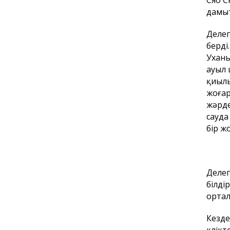
Сяо С
дамыт
Делег
берді
Ухань
ауыл 
қиылы
жоғар
жәрде
сауда
бір ж
Делег
білді
ортал
Кезде