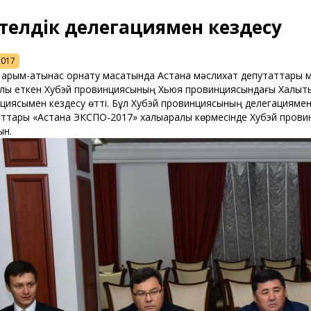
телдік делегациямен кездесу
2017
 қарым-қатынас орнату мақсатында Астана мәслихат депутаттар
ық еткен Хубэй провинциясының Хьюя провинциясындағы Халықтық
циясымен кездесу өтті. Бұл Хубэй провинциясының делегациямен 
ттары «Астана ЭКСПО-2017» халықаралық көрмесінде Хубэй провин
ын.