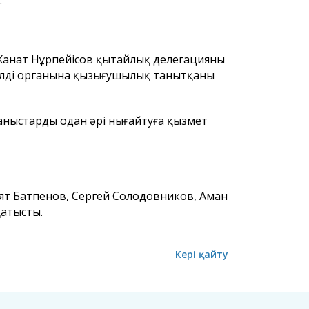
.
Жанат Нұрпейісов қытайлық делегацияны
кілді органына қызығушылық танытқаны
аныстарды одан әрі нығайтуға қызмет
ят Батпенов, Сергей Солодовников, Аман
қатысты.
Кері қайту