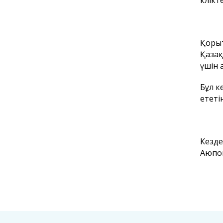
көлік
Қорыт
Қазақ
үшін 
Бұл к
ететін
Кезде
Аюпов