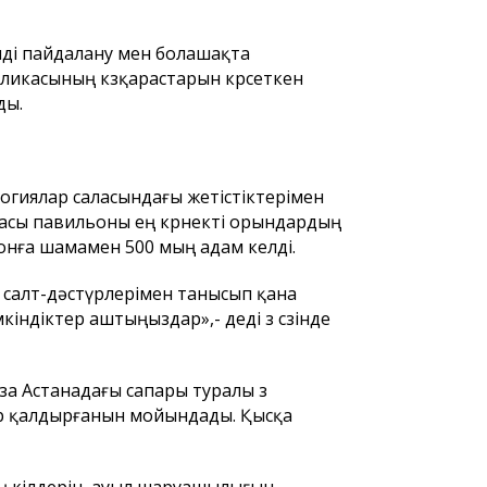
мді пайдалану мен болашақта
ликасының көзқарастарын көрсеткен
ды.
гиялар саласындағы жетістіктерімен
асы павильоны ең көрнекті орындардың
ьонға шамамен 500 мың адам келді.
 салт-дәстүрлерімен танысып қана
ндіктер аштыңыздар»,- деді өз сөзінде
 Астанадағы сапары туралы өз
сер қалдырғанын мойындады. Қысқа