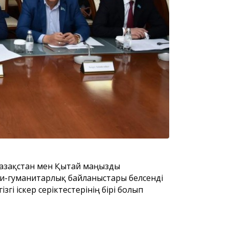
бағдарламаның
Астана қаласы халқының
Астана қал
назарына!
тұрғындар
қалалық м
сегізінші 
депутатта
 Қазақстан мен Қытай маңызды
ни-гуманитарлық байланыстары белсенді
гі іскер серіктестерінің бірі болып