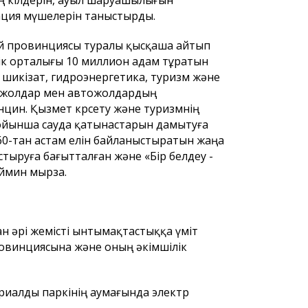
ң өкілдерін, ауыл шаруашылығын
ация мүшелерін таныстырды.
й провинциясы туралы қысқаша айтып
ік орталығы 10 миллион адам тұратын
с, шикізат, гидроэнергетика, туризм және
іржолдар мен автожолдардың
цин. Қызмет көрсету және туризмнің
ойынша сауда қатынастарын дамытуға
60-тан астам елін байланыстыратын жаңа
стыруға бағытталған және «Бір белдеу -
юймин мырза.
н әрі жемісті ынтымақтастыққа үміт
ровинциясына және оның әкімшілік
иалды паркінің аумағында электр