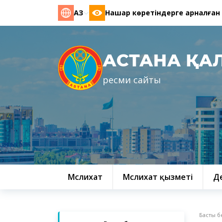
ҚАЗ
Нашар көретіндерге арналған
АСТАНА ҚА
ресми сайты
Мәслихат
Мәслихат қызметі
Д
Басты б