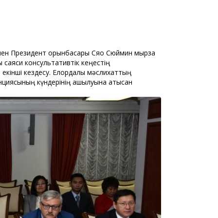
ы мен Президент орынбасары Сяо Сюймин мырза
 саяси консультативтік кеңестің
екінші кездесу. Елордалық мәслихаттың
циясының күндерінің ашылуына қатысқан