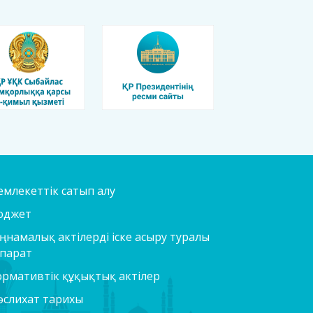
млекеттік сатып алу
юджет
ңнамалық актілерді іске асыру туралы
парат
рмативтік құқықтық актілер
слихат тарихы