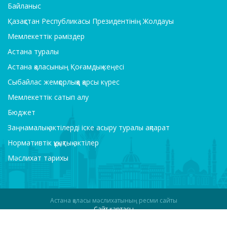
Байланыс
Қазақстан Республикасы Президентінің Жолдауы
Мемлекеттік рәміздер
Астана туралы
Астана қаласының Қоғамдық кеңесі
Сыбайлас жемқорлыққа қарсы күрес
Мемлекеттік сатып алу
Бюджет
Заңнамалық актілерді іске асыру туралы ақпарат
Нормативтік құқықтық актілер
Мәслихат тарихы
Астана қаласы мәслихатының ресми сайты
Сайт картасы
Интернет Решения
құрастырған