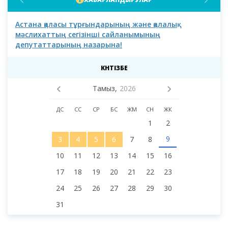
Астана қаласы тұрғындарының және қалалық
Аст
мәслихаттың сегізінші сайланымының
депутаттарының назарына!
КҮНТІЗБЕ
Тамыз,
2026
ДС
СС
СР
БС
ЖМ
СН
ЖК
1
2
9
3
4
5
6
7
8
10
11
12
13
14
15
16
17
18
19
20
21
22
23
24
25
26
27
28
29
30
31