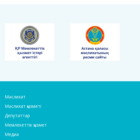
Мәслихат
Мәслихат қызметі
Депутаттар
Мемлекеттік қызмет
Медиа