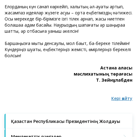
Елорданың күн санап көркейіп, халықтың әл-ауқаты артып,
жасампаз идеялар жүзеге асуы – ортақ еңбегіміздің нәтижесі.
Осы мерекеде бір-бірімізге ізгі тілек арнап, жақсы ниетпен
болашаққа қадам басайық. Наурыздың шапағаты әр шаңыраққа
шаттық, әр отбасыға қуаныш әкелсін!
Баршаңызға мықты денсаулық, мол бақыт, бақ-береке тілеймін!
Күндеріңіз шуақты, еңбектеріңіз жемісті, өмірлеріңіз берекелі
болсын!
Астана қаласы
мәслихатының төрағасы
Т. Зейнұлқабден
Кері қайту
Қазақстан Республикасы Президентінің Жолдауы
Мемлекеттік рәміздер