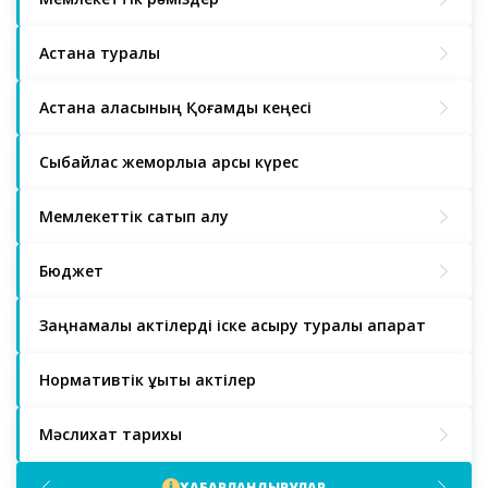
Астана туралы
Астана қаласының Қоғамдық кеңесі
Сыбайлас жемқорлыққа қарсы күрес
Мемлекеттік сатып алу
Бюджет
Заңнамалық актілерді іске асыру туралы ақпарат
Нормативтік құқықтық актілер
Мәслихат тарихы
ХАБАРЛАНДЫРУЛАР