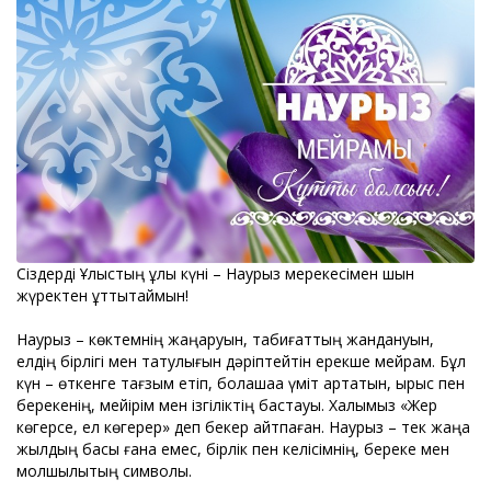
Сіздерді Ұлыстың ұлы күні – Наурыз мерекесімен шын
жүректен құттықтаймын!
Наурыз – көктемнің жаңаруын, табиғаттың жандануын,
елдің бірлігі мен татулығын дәріптейтін ерекше мейрам. Бұл
күн – өткенге тағзым етіп, болашаққа үміт артатын, ырыс пен
берекенің, мейірім мен ізгіліктің бастауы. Халқымыз «Жер
көгерсе, ел көгерер» деп бекер айтпаған. Наурыз – тек жаңа
жылдың басы ғана емес, бірлік пен келісімнің, береке мен
молшылықтың символы.