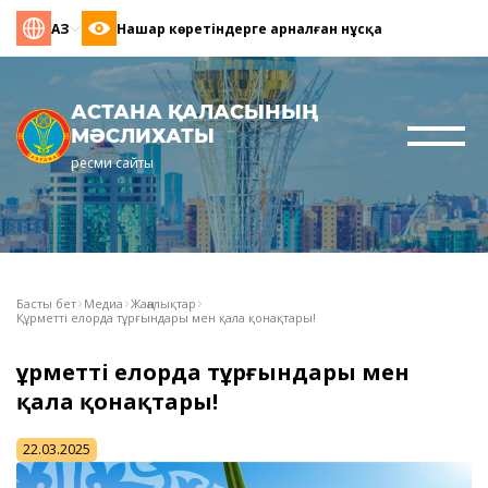
ҚАЗ
Нашар көретіндерге арналған нұсқа
АСТАНА ҚАЛАСЫНЫҢ
МӘСЛИХАТЫ
ресми сайты
Басты бет
Медиа
Жаңалықтар
Құрметті елорда тұрғындары мен қала қонақтары!
Құрметті елорда тұрғындары мен
қала қонақтары!
22.03.2025