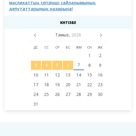
мәслихаттың сегізінші сайланымының
депутаттарының назарына!
КҮНТІЗБЕ
Тамыз,
2026
ДС
СС
СР
БС
ЖМ
СН
ЖК
1
2
7
3
4
5
6
8
9
10
11
12
13
14
15
16
17
18
19
20
21
22
23
24
25
26
27
28
29
30
31