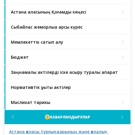
Астана қаласының Қоғамдық кеңесі
Сыбайлас жемқорлыққа қарсы күрес
Мемлекеттік сатып алу
Бюджет
Заңнамалық актілерді іске асыру туралы ақпарат
Нормативтік құқықтық актілер
Мәслихат тарихы
ХАБАРЛАНДЫРУЛАР
Астана қаласы тұрғындарының және қалалық
Аст