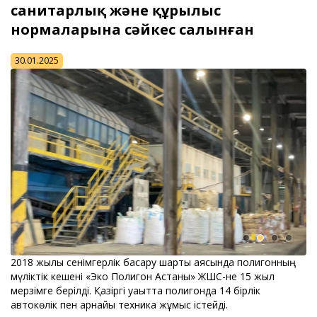
санитарлық және құрылыс
нормаларына сәйкес салынған
30.01.2025
2018 жылы сенімгерлік басқару шарты аясында полигонның
мүліктік кешені «Эко Полигон Астаны» ЖШС-не 15 жыл
мерзімге берілді. Қазіргі уақытта полигонда 14 бірлік
автокөлік пен арнайы техника жұмыс істейді.