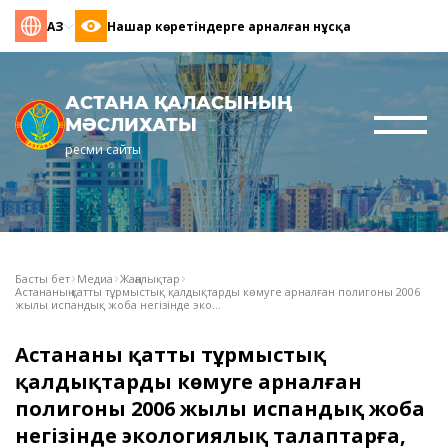
ҚАЗ
Нашар көретіндерге арналған нұсқа
АСТАНА ҚАЛАСЫНЫҢ
МӘСЛИХАТЫ
ресми сайты
Басты бет
Медиа
Жаңалықтар
Астананың қатты тұрмыстық қалдықтарды көмуге арналған полигоны 2006
жылы испандық жоба негізінде эко...
Астананың қатты тұрмыстық
қалдықтарды көмуге арналған
полигоны 2006 жылы испандық жоба
негізінде экологиялық талаптарға,