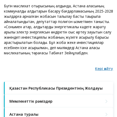
Бүгін мәслихат отырысының алдында, Астана қаласының
коммуналдық қалдықтарын басқару бағдарламасының 2025-2028
жылдарға арналған жобасын талқылау басты тақырыпқа
айналатындықтан, депутаттар полигон қызметімен танысты.
«Сонымен қатар, қалдықтарды энергетикалық кәдеге жарату
арқылы электр энергиясын өндіретін қоқыс өртеу зауытын салу
жөніндегі инвестициялық жобаның жүзеге асырылу барысы
қарастырылатын болады. Бұл жоба жеке инвестициялар
есебінен іске асырылмақ», деп мәлімдеді Астана қаласы
мәслихатының төрағасы Табиғат Зейнұлқабден.
Кері қайту
Қазақстан Республикасы Президентінің Жолдауы
Мемлекеттік рәміздер
Астана туралы