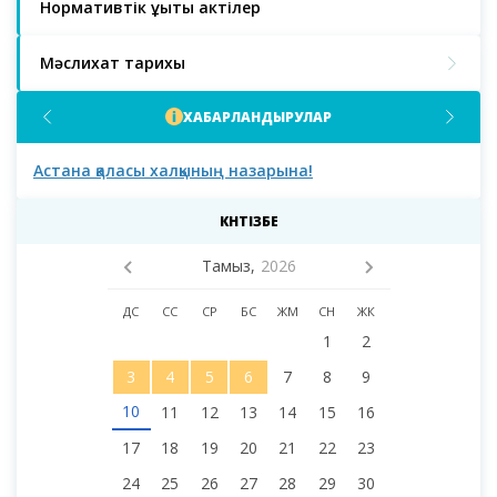
Нормативтік құқықтық актілер
Мәслихат тарихы
ХАБАРЛАНДЫРУЛАР
Астана қаласы халқының назарына!
Аст
мәс
деп
КҮНТІЗБЕ
Тамыз,
2026
ДС
СС
СР
БС
ЖМ
СН
ЖК
1
2
3
4
5
6
7
8
9
10
11
12
13
14
15
16
17
18
19
20
21
22
23
24
25
26
27
28
29
30