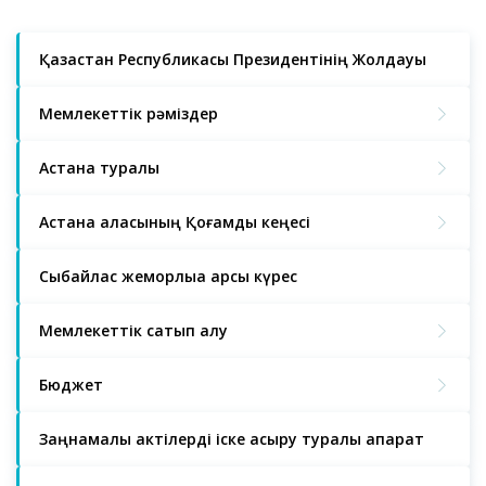
Қазақстан Республикасы Президентінің Жолдауы
Мемлекеттік рәміздер
Астана туралы
Астана қаласының Қоғамдық кеңесі
Сыбайлас жемқорлыққа қарсы күрес
Мемлекеттік сатып алу
Бюджет
Заңнамалық актілерді іске асыру туралы ақпарат