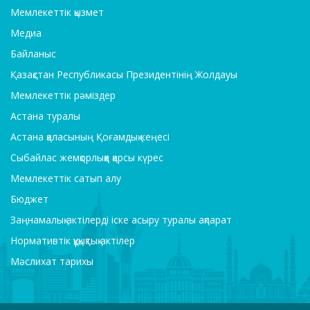
Мемлекеттік қызмет
Медиа
Байланыс
Қазақстан Республикасы Президентінің Жолдауы
Мемлекеттік рәміздер
Астана туралы
Астана қаласының Қоғамдық кеңесі
Сыбайлас жемқорлыққа қарсы күрес
Мемлекеттік сатып алу
Бюджет
Заңнамалық актілерді іске асыру туралы ақпарат
Нормативтік құқықтық актілер
Мәслихат тарихы