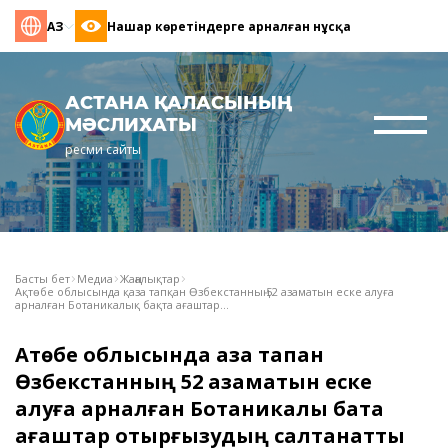
ҚАЗ
Нашар көретіндерге арналған нұсқа
АСТАНА ҚАЛАСЫНЫҢ
МӘСЛИХАТЫ
ресми сайты
Басты бет
Медиа
Жаңалықтар
Ақтөбе облысында қаза тапқан Өзбекстанның 52 азаматын еске алуға
арналған Ботаникалық бақта ағаштар...
Ақтөбе облысында қаза тапқан
Өзбекстанның 52 азаматын еске
алуға арналған Ботаникалық бақта
ағаштар отырғызудың салтанатты