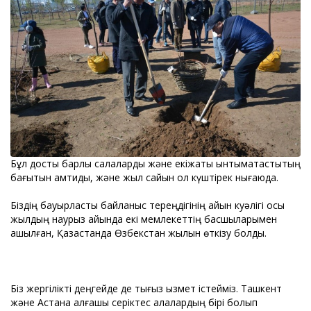
Бұл достық барлық салаларды және екіжақты ынтымақтастықтың
бағытын қамтиды, және жыл сайын ол күштірек нығаюда.
Біздің бауырластық байланыс тереңдігінің айқын куәлігі осы
жылдың наурыз айында екі мемлекеттің басшыларымен
ашылған, Қазақстанда Өзбекстан жылын өткізу болды.
Біз жергілікті деңгейде де тығыз қызмет істейміз. Ташкент
және Астана алғашқы серіктес қалалардың бірі болып