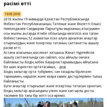
рәсімі өтті
19.05.2018
2018 жылғы 19 мамырда Қазақстан Республикасында
Өзбекстан Республикасының Төтенше және Өкілетті Елшісі
Ниязходжаев Саидикрам Пархатұлы мырзаның қатысуымен
осы жылғы қаңтарда Ақтөбе облысында мезгілсіз қаза тапқан
Өзбекстанның 52 азаматын еске алуға арналған ағаштар
отырғызудың және ескерткіш тақтаның салтанатты ашылу
рәсімі өтті.
Астана қаласының мәслихат хатшысы Жанат Нұрпейісов
ашылу салтанатында сөз сөйлеп, осы қайғылы оқиғаға
байланысты біздің өзбек бауырластарымыздың қайғысына
біз шын жүректен ортақтасамыз, - деді.
Біздің халықтар ортақ түбірімен, сан ғасырлық бірлескен
тарихымен, көршілік және өзара көмек дәстүрлерімен тығыз
байланысты.
Бүгін ағаштар отырғызып және ескерткіш тақтасын орнатып,
біздің халықтар арасындағы үлкен және көп қырлы достық
төсеміне біз тағы бір жіпті қоса өреміз.