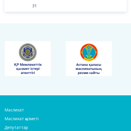
31
Мәслихат
Мәслихат қызметі
Депутаттар