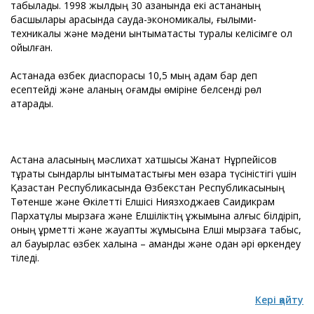
табылады. 1998 жылдың 30 қазанында екі астананың
басшылары арасында сауда-экономикалық, ғылыми-
техникалық және мәдени ынтымақтастық туралы келісімге қол
қойылған.
Астанада өзбек диаспорасы 10,5 мың адам бар деп
есептейді және қаланың қоғамдық өміріне белсенді рөл
атқарады.
Астана қаласының мәслихат хатшысы Жанат Нұрпейісов
тұрақты сындарлы ынтымақтастығы мен өзара түсіністігі үшін
Қазақстан Республикасында Өзбекстан Республикасының
Төтенше және Өкілетті Елшісі Ниязходжаев Саидикрам
Пархатұлы мырзаға және Елшіліктің ұжымына алғыс білдіріп,
оның құрметті және жауапты жұмысына Елші мырзаға табыс,
ал бауырлас өзбек халқына – амандық және одан әрі өркендеу
тіледі.
Кері қайту