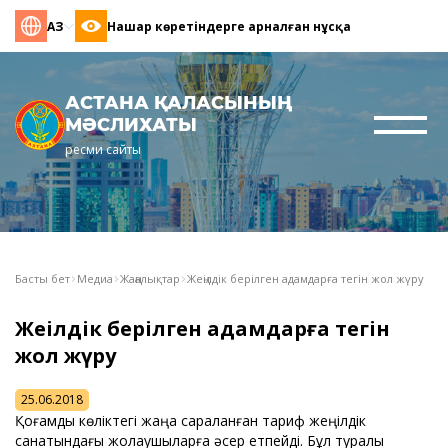
ҚАЗ
Нашар көретіндерге арналған нұсқа
АСТАНА ҚАЛАСЫНЫҢ
МӘСЛИХАТЫ
ресми сайты
Басты бет
Медиа
Жаңалықтар
Жеңілдік берілген адамдарға тегін жол жүру
Жеңілдік берілген адамдарға тегін
жол жүру
25.06.2018
Қоғамдық көліктегі жаңа сараланған тариф жеңілдік
санатындағы жолаушыларға әсер етпейді. Бұл туралы