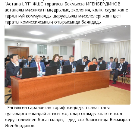
"Астана LRT" ЖШС төрағасы Бекмырза ИГЕНБЕРДИНОВ
астаналық мәслихаттың құрылыс, экология, көлік, сауда және
тұрғын-үй коммуналдық шаруашылық мәселелері жөніндегі
тұрақты комиссиясының отырысында баяндады.
- Енгізілген сараланған тариф жеңілдікті санаттағы
тұлғаларға ешқандай қатысы жоқ, олар қоғамдық көлікте жол
жүру төлемінен босатылады, - деді сөз барысында Бекмырза
Игенбердинов.