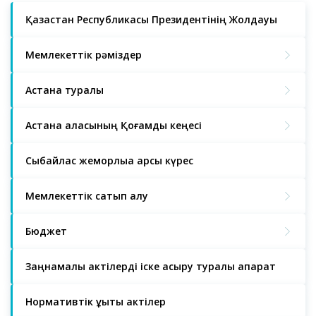
Қазақстан Республикасы Президентінің Жолдауы
Мемлекеттік рәміздер
Астана туралы
Астана қаласының Қоғамдық кеңесі
Сыбайлас жемқорлыққа қарсы күрес
Мемлекеттік сатып алу
Бюджет
Заңнамалық актілерді іске асыру туралы ақпарат
Нормативтік құқықтық актілер