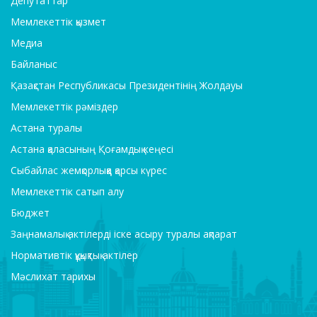
Депутаттар
Мемлекеттік қызмет
Медиа
Байланыс
Қазақстан Республикасы Президентінің Жолдауы
Мемлекеттік рәміздер
Астана туралы
Астана қаласының Қоғамдық кеңесі
Сыбайлас жемқорлыққа қарсы күрес
Мемлекеттік сатып алу
Бюджет
Заңнамалық актілерді іске асыру туралы ақпарат
Нормативтік құқықтық актілер
Мәслихат тарихы