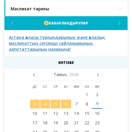
Мәслихат тарихы
ХАБАРЛАНДЫРУЛАР
Астана қаласы тұрғындарының және қалалық
Аст
мәслихаттың сегізінші сайланымының
депутаттарының назарына!
КҮНТІЗБЕ
Тамыз,
2026
ДС
СС
СР
БС
ЖМ
СН
ЖК
1
2
9
3
4
5
6
7
8
10
11
12
13
14
15
16
17
18
19
20
21
22
23