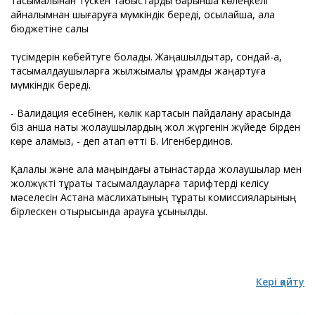
тасымалынан түскен табыстарды барынша көлеңкелі
айналымнан шығаруға мүмкіндік береді, осылайша, қала
бюджетіне салық
түсімдерін көбейтуге болады. Жаңашылдықтар, сондай-ақ,
тасымалдаушыларға жылжымалы құрамды жаңартуға
мүмкіндік береді.
- Валидация есебінен, көлік картасын пайдалану арқасында
біз қанша нақты жолаушылардың жол жүргенін жүйеде бірден
көре аламыз, - деп атап өтті Б. Игенбердинов.
Қалалық және қала маңындағы қатынастарда жолаушылар мен
жолжүкті тұрақты тасымалдауларға тарифтерді келісу
мәселесін Астана маслихатының тұрақты комиссияларының
бірлескен отырысында қарауға ұсынылды.
Кері қайту