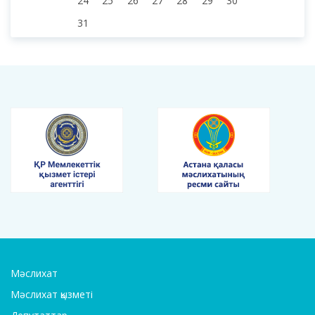
24
25
26
27
28
29
30
31
Мәслихат
Мәслихат қызметі