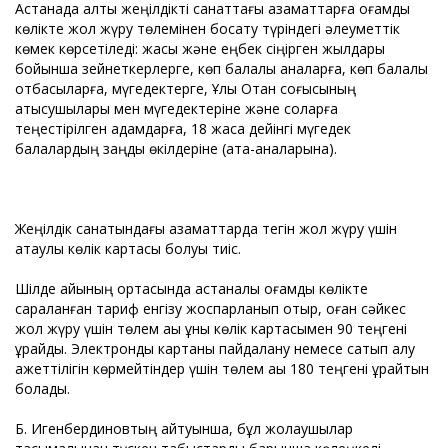
Астанада алты жеңілдікті санаттағы азаматтарға қоғамдық
көлікте жол жүру төлемінен босату түріндегі әлеуметтік
көмек көрсетіледі: жасы және еңбек сіңірген жылдары
бойынша зейнеткерлерге, көп балалы аналарға, көп балалы
отбасыларға, мүгедектерге, Ұлы Отан соғысының
қатысушылары мен мүгедектерiне және соларға
теңестiрiлген адамдарға, 18 жасқа дейінгі мүгедек
балалардың заңды өкілдеріне (ата-аналарына).
Жеңілдік санатындағы азаматтарда тегін жол жүру үшін
атаулы көлік картасы болуы тиіс.
Шілде айының ортасында астаналық қоғамдық көлікте
сараланған тариф енгізу жоспарланып отыр, оған сәйкес
жол жүру үшін төлем ақы құны көлік картасымен 90 теңгені
құрайды. Электронды картаны пайдалану немесе сатып алу
қажеттілігін көрмейтіндер үшін төлем ақы 180 теңгені құрайтын
болады.
Б. Игенбердиновтың айтуынша, бұл жолаушылар