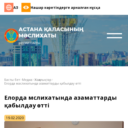
ҚАЗ
Нашар көретіндерге арналған нұсқа
АСТАНА ҚАЛАСЫНЫҢ
МӘСЛИХАТЫ
ресми сайты
Басты бет
Медиа
Жаңалықтар
Елорда мәслихатында азаматтарды қабылдау өтті
Елорда мәслихатында азаматтарды
қабылдау өтті
19.02.2020