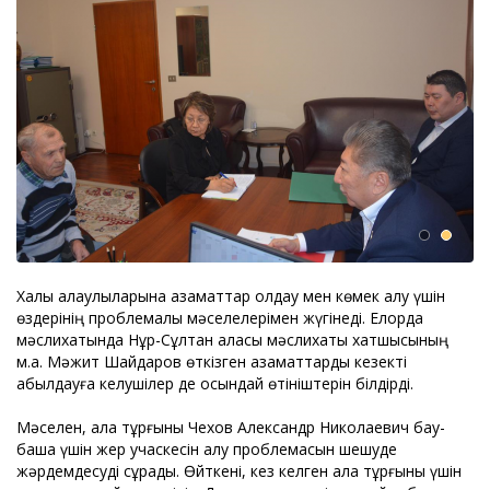
Халық қалаулыларына азаматтар қолдау мен көмек алу үшін
өздерінің проблемалық мәселелерімен жүгінеді. Елорда
мәслихатында Нұр-Сұлтан қаласы мәслихаты хатшысының
м.а. Мәжит Шайдаров өткізген азаматтарды кезекті
қабылдауға келушілер де осындай өтініштерін білдірді.
Мәселен, қала тұрғыны Чехов Александр Николаевич бау-
бақша үшін жер учаскесін алу проблемасын шешуде
жәрдемдесуді сұрады. Өйткені, кез келген қала тұрғыны үшін