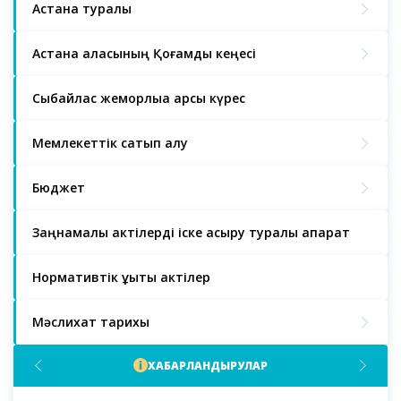
Астана туралы
Астана қаласының Қоғамдық кеңесі
Сыбайлас жемқорлыққа қарсы күрес
Мемлекеттік сатып алу
Бюджет
Заңнамалық актілерді іске асыру туралы ақпарат
Нормативтік құқықтық актілер
Мәслихат тарихы
ХАБАРЛАНДЫРУЛАР