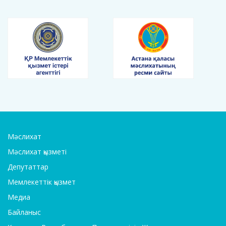
Мәслихат
Мәслихат қызметі
Депутаттар
Мемлекеттік қызмет
Медиа
Байланыс