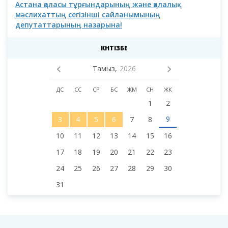
Астана қаласы тұрғындарының және қалалық
Аст
мәслихаттың сегізінші сайланымының
депутаттарының назарына!
КҮНТІЗБЕ
Тамыз,
2026
ДС
СС
СР
БС
ЖМ
СН
ЖК
1
2
9
3
4
5
6
7
8
10
11
12
13
14
15
16
17
18
19
20
21
22
23
24
25
26
27
28
29
30
31