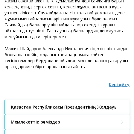
жазғы саяжай қажеттілік. Демалыс күндері саяжайға барып
келсең, өзіңді сергек сезініп, келесі жұмыс аптасына күш-
қуатпен кірісесін. Саяжайда ғана сіз толықтай демалып, дене
жұмысымен айналысып әрі тынығуға уақыт бөле аласыз.
Саяжайдың балалар үшін пайдасы зор екендігі туралы
айтпаса да түсінікті. Таза ауаның балалардың денсаулығы
мен ұйқысына да әсері керемет.
Мәжит Шайдаров Александр Николаевичтің өтінішін тыңдап
болғаннан кейін, қолданыстағы заңнамаға сәйкес
түсініктемелер берді және қойылған мәселе қаланың атқарушы
органдарымен бірге қаралатынын айтты.
Кері қайту
Қазақстан Республикасы Президентінің Жолдауы
Мемлекеттік рәміздер