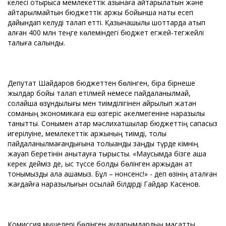
келесі отырысқа мемлекеттік қазынаға қайтарылатын және
қайтарылмайтын бюджеттік қаржы бойынша нақты есеп
дайындап келуді талап етті. Қазынашылық шоттарда қатып
қалған 400 млн теңге көлеміндегі бюджет егжей-тегжейлі
талқыға салынды.
Депутат Шайдаров бюджеттен бөлінген, бірақ бірнеше
жылдар бойы талап етілмей немесе пайдаланылмай,
солайша өзқұндылығы мен тиімділігінен айрылып жатқан
соманың экономикаға еш өзгеріс әкелмегеніне наразылық
танытты. Сонымен қатар мәслихатшылар бюджеттің сапасыз
игерілуіне, мемлекеттік қаржының тиімді, толық
пайдаланылмағандығына толыққанды заңды түрде кімнің
жауап беретінін анықтауға тырысты. «Маусымда бізге ақша
керек дейміз де, қыс түссе болды бөлінген қаржыдан ат
тонымызды ала қашамыз. Бұл – нонсенс!» - деп өзінің аталған
жағдайға наразылығын осылай білдірді Гайдар Касенов.
Комиссия мүшелері бөлінген аударымдардың мақсатты