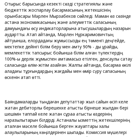
Отырыс барысында кезекті сөзді стратегиялық және
бюджеттік жоспарлау басқармасының жетекшісінің
орынбасары Мәрлен Мырзабеков сөйледі. Маман өз сөзінде
астана экономикасының және әлеуметтік саласының
дамуындағы өсу индикаторларына қатысушылардың назарын
аудартты. Атап айтқанда, Мәрлен Нұркаримовичтың
айтуынша, елордадағы жұмыссыздық ең төменгі деңгейде,
мектепке дейінгі білім беру мен қамту 90% - ды құрайды,
мемлекеттік тапсырыс бойынша білім алған түлектердің
100%-ы дерлік жұмыспен қамтамасыз етілген, денсаулық сақтау
саласында өлім-жітім азайған. Жалпы айтқанда, басқарма өкілі
қаладағы тұрғындардың жағдайы мен өмір сүру сапасының
өскенін атап өтті.
Баяндамаларды тыңдаған депутаттар жыл сайын өсіп келе
жатқан дебиторлық берешекке қатысты бірнеше жылдан бері
шешімін таппай келе жатқан сұраққа қатысты өздерінің
наразылықтарын білдірді. Астаналық қызметтің жетекшілерінің
аталған мәселе бойынша берген жауаптары халық
қалаулыларының көңілдерінен шықпады. Комиссия мүшелері