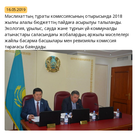
16.05.2019
Мәслихаттың тұрақты комиссиясының отырысында 2018
жылғы қалалық бюджеттің пайдаға асырылуы талқыланды.
Экология, құрылыс, сауда және тұрғын үй-коммуналдық
қатынастары саласындағы жобалардың қаржылық мәселелері
жайлы басқарма басшылары мен ревизиялық комиссия
төрағасы баяндады.