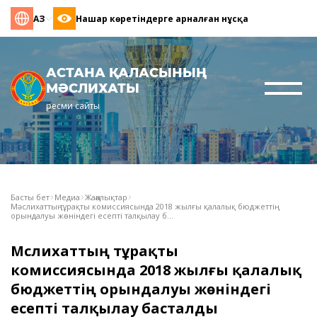
ҚАЗ
Нашар көретіндерге арналған нұсқа
АСТАНА ҚАЛАСЫНЫҢ
МӘСЛИХАТЫ
ресми сайты
Басты бет
Медиа
Жаңалықтар
Мәслихаттың тұрақты комиссиясында 2018 жылғы қалалық бюджеттің
орындалуы жөніндегі есепті талқылау б...
Мәслихаттың тұрақты
комиссиясында 2018 жылғы қалалық
бюджеттің орындалуы жөніндегі
есепті талқылау басталды