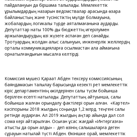
пайдалануын да біршама талқылады. Мемлекеттік
құрылымдардың назарын ведомствалар арасында өзара
байланыстың және түсіністіктің мүлде болмауына,
жобалардың логикалық түрде аяқталмағанына аударды.
Депутаттар нақты 100%-дық бюджеттің игерілуімен
қаржыландырудың өзі жүзеге аспаған деп санайды.
Тротуардың жолдан алыс салынуын, инженерлік желілердің
орталық коммуникацияларға қосылмастан қала аймағына
орнатылғандығын мысалға келтірді.
Комиссия мүшесі Қарақат Абден тексеру комиссиясының
баяндамасын талқылау барысында кезекті рет мемлекеттік
кіріс департаментінің өкілдерінен салық түсім бойынша
берілген есепті нақтылады. Депутаттың айтуынша, салық
бойынша жалған орындалу фактілері орын алған. «Картел»
кәсіпорыны 2018 жылдың соңында 1,2 млрд. теңгені салық
ретінде аударған. Ал 2019 жылдың қаңтар айында дәл сол
сома кері қайтарылған. Осыған ұқсас жағдай «Интергазға»
қатысты да орын алды» - деп өзінің салықшыларға деген
сұрауын нақтылай түсті Абден. Өкінішке орай, мемлекеттік