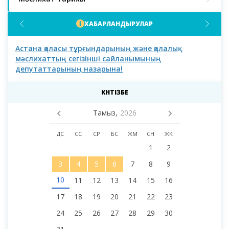
ХАБАРЛАНДЫРУЛАР
Астана қаласы тұрғындарының және қалалық
Аст
мәслихаттың сегізінші сайланымының
депутаттарының назарына!
КҮНТІЗБЕ
Тамыз,
2026
ДС
СС
СР
БС
ЖМ
СН
ЖК
1
2
3
4
5
6
7
8
9
10
11
12
13
14
15
16
17
18
19
20
21
22
23
24
25
26
27
28
29
30