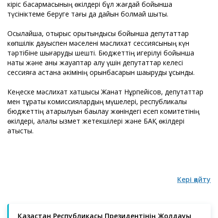
кіріс басқармасының өкілдері бұл жағдай бойынша
түсініктеме беруге тағы да дайын болмай шықты.
Осылайша, отырыс қорытындысы бойынша депутаттар
көпшілік дауыспен мәселені мәслихат сессиясының күн
тәртібіне шығаруды шешті. Бюджеттің игерілуі бойынша
нақты және анық жауаптар алу үшін депутаттар келесі
сессияға астана әкімінің орынбасарын шақыруды ұсынды.
Кеңеске мәслихат хатшысы Жанат Нұрпейісов, депутаттар
мен тұрақты комиссиялардың мүшелері, республикалық
бюджеттің атқарылуын бақылау жөніндегі есеп комитетінің
өкілдері, қалалық қызмет жетекшілері және БАҚ өкілдері
қатысты.
Кері қайту
Қазақстан Республикасы Президентінің Жолдауы