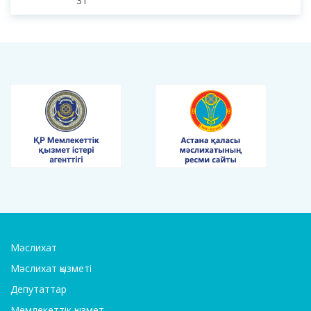
31
Мәслихат
Мәслихат қызметі
Депутаттар
Мемлекеттік қызмет