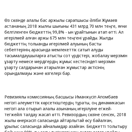
Өз сөзінде қалалық бас қаржылық сарапшысы Әліби Жұмаев
астананың 2018 жылғы шығыны 431 млрд 70 млн теңге, яғни
белгіленген бюджеттің 99,8% - ын құрайтынын атап өтті. Ал
игерілмей қалған қаржы 675 млн теңгені құрайды. Жылдық
бюджеттің толыққанды игерілмей қалуының басты
себептерінің арасында мемлекеттік сатып алуды
тасымалдаушыларға қатысты сот үрдістері, жобалау мерзімін
ұзарту немесе мердігердің жұмыс кестесіндегі мерзімін
ұзарту салдарынан атқарылған жұмыстар актісінің
орындалмауы және өзгелері бар.
Ревизиялық комиссияның басшысы Иманжүсіп Ақпомбаев
негізгі әлеуметтік көрсеткіштердің тұрақты, оң динамикасын
негізгі ала отырып қалалық қазынаның игерілуіне егжей-
тегжейлі талдау жасап өтті. Ревизордың сөзіне сенсек, 2018
жылы өнеркәсіп саласында айтарлықтай өсу байқалған,
құрылыс саласында айналымдар азайған. Бюджетті толықтыру