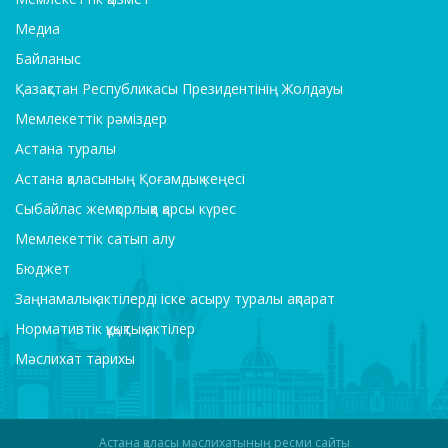
Медиа
Байланыс
Қазақстан Республикасы Президентінің Жолдауы
Мемлекеттік рәміздер
Астана туралы
Астана қаласының Қоғамдық кеңесі
Сыбайлас жемқорлыққа қарсы күрес
Мемлекеттік сатып алу
Бюджет
Заңнамалық актілерді іске асыру туралы ақпарат
Нормативтік құқықтық актілер
Мәслихат тарихы
Астана қаласы мәслихатының ресми сайты