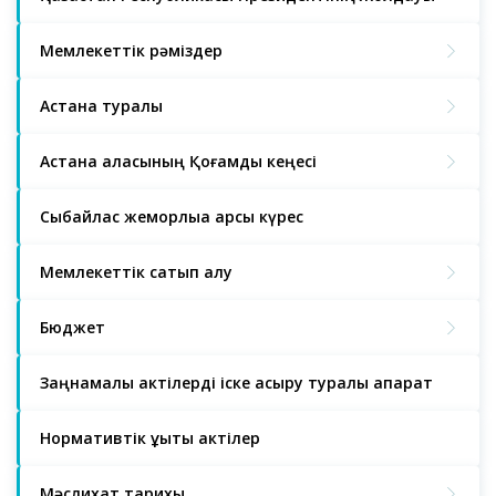
Мемлекеттік рәміздер
Астана туралы
Астана қаласының Қоғамдық кеңесі
Сыбайлас жемқорлыққа қарсы күрес
Мемлекеттік сатып алу
Бюджет
Заңнамалық актілерді іске асыру туралы ақпарат
Нормативтік құқықтық актілер
Мәслихат тарихы