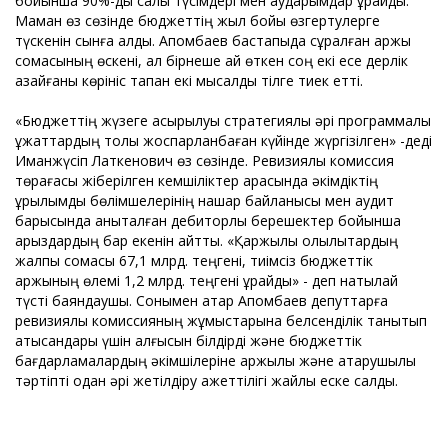
бойынша 90%-ды салық түсімдері мен аударымдар құрайды.
Маман өз сөзінде бюджеттің жыл бойы өзгертулерге
түскенін сынға алды. Ақпомбаев бастапқыда сұралған қаржы
сомасының өскені, ал бірнеше ай өткен соң екі есе дерлік
азайғаны көрініс тапқан екі мысалды тілге тиек етті.
«Бюджеттің жүзеге асырылуы стратегиялық әрі программалық
құжаттардың толық жоспарланбаған күйінде жүргізілген» -деді
Иманжүсіп Латкенович өз сөзінде. Ревизиялық комиссия
төрағасы жіберілген кемшіліктер арасында әкімдіктің
құрылымдық бөлімшелерінің нашар байланысы мен аудит
барысында анықталған дебиторлық берешектер бойынша
қарыздардың бар екенін айтты. «Қаржылық олқылықтардың
жалпы сомасы 67,1 млрд. теңгені, тиімсіз бюджеттік
қаржының өлемі 1,2 млрд. теңгені құрайды» - деп нақтылай
түсті баяндаушы. Сонымен қатар Ақпомбаев депуттарға
ревизиялық комиссияның жұмыстарына белсенділік танытып
қатысқандары үшін алғысын білдірді және бюджеттік
бағдарламалардың әкімшілеріне қаржылық және атқарушылық
тәртіпті одан әрі жетілдіру қажеттілігі жайлы еске салды.