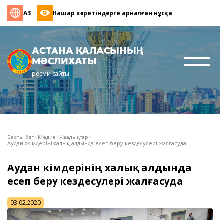
ҚАЗ
Нашар көретіндерге арналған нұсқа
АСТАНА ҚАЛАСЫНЫҢ
МӘСЛИХАТЫ
ресми сайты
Басты бет
Медиа
Жаңалықтар
Аудан әкімдерінің халық алдында есеп беру кездесулері жалғасуда
Аудан әкімдерінің халық алдында
есеп беру кездесулері жалғасуда
03.02.2020