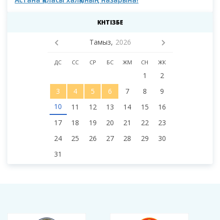
мәс
деп
КҮНТІЗБЕ
Тамыз,
2026
ДС
СС
СР
БС
ЖМ
СН
ЖК
1
2
3
4
5
6
7
8
9
10
11
12
13
14
15
16
17
18
19
20
21
22
23
24
25
26
27
28
29
30
31