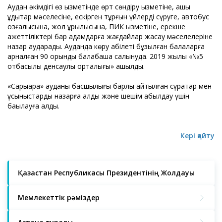
Аудан әкімдігі өз қызметінде өрт сөндіру қызметіне, ашық
құдықтар мәселесіне, ескірген тұрғын үйлерді сүруге, автобус
қозғалысына, жол құрылысына, ПИК қызметіне, ерекше
қажеттіліктері бар адамдарға жағдайлар жасау мәселелеріне
назар аударады. Ауданда көру қабілеті бұзылған балаларға
арналған 90 орындық балабақша салынуда. 2019 жылы «№5
отбасылық денсаулық орталығы» ашылды.
«Сарыарқа» ауданы басшылығы барлық айтылған сұрақтар мен
ұсыныстарды назарға алды және шешім қабылдау үшін
бақылауға алды.
Кері қайту
Қазақстан Республикасы Президентінің Жолдауы
Мемлекеттік рәміздер