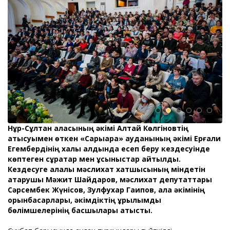
Нұр-Сұлтан қаласының әкімі Алтай Көлгіновтің
қатысуымен өткен «Сарыарқа» ауданының әкімі Ерғали
Егембердінің халық алдында есеп беру кездесуінде
көптеген сұрақтар мен ұсыныстар айтылды.
Кездесуге қалалық мәслихат хатшысының міндетін
атқарушы Мәжит Шайдаров, мәслихат депутаттары
Сәрсембек Жүнісов, Зулфухар Гаипов, қала әкімінің
орынбасарлары, әкімдіктің құрылымдық
бөлімшелерінің басшылары қатысты.