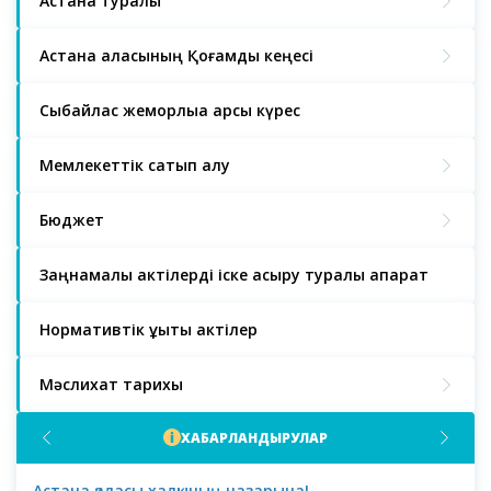
Астана туралы
Астана қаласының Қоғамдық кеңесі
Сыбайлас жемқорлыққа қарсы күрес
Мемлекеттік сатып алу
Бюджет
Заңнамалық актілерді іске асыру туралы ақпарат
Нормативтік құқықтық актілер
Мәслихат тарихы
ХАБАРЛАНДЫРУЛАР
Астана қаласы халқының назарына!
Аст