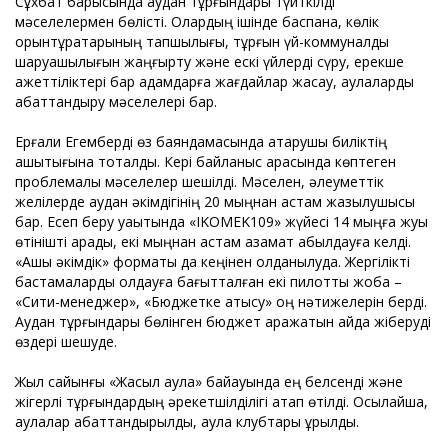
Сұхбат барысында аудан тұрғындары түйткілді
мәселелермен бөлісті. Олардың ішінде баспана, көлік
орынтұрақтарының тапшылығы, тұрғын үй-коммуналдық
шаруашылығын жаңғырту және ескі үйлерді сүру, ерекше
қажеттіліктері бар адамдарға жағдайлар жасау, аулаларды
абаттандыру мәселелері бар.
Ерғали Егемберді өз баяндамасында атқарушы биліктің
ашықтығына тоқталды. Кері байланыс арқасында көптеген
проблемалық мәселелер шешілді. Мәселен, әлеуметтік
желілерде аудан әкімдігінің 20 мыңнан астам жазылушысы
бар. Есеп беру уақытында «IKOMEK109» жүйесі 14 мыңға жуық
өтінішті қарады, екі мыңнан астам азамат қабылдауға келді.
«Ашық әкімдік» форматы да кеңінен қолданылуда. Жергілікті
бастамаларды қолдауға бағытталған екі пилоттық жоба –
«Сити-менеджер», «Бюджетке қатысу» оң нәтижелерін берді.
Аудан тұрғындары бөлінген бюджет қаражатын қайда жіберуді
өздері шешуде.
Жыл сайынғы «Жасыл аула» байқауында ең белсенді және
жігерлі тұрғындардың әрекетшілділігі атап өтілді. Осылайша,
аулалар абаттандырылды, аула клубтары құрылды.