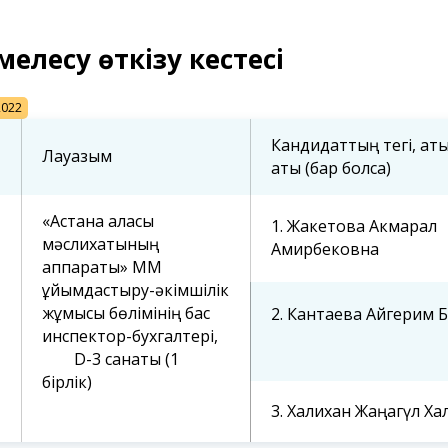
імелесу өткізу кестесі
2022
Кандидаттың тегі, аты,
Лауазым
аты (бар болса)
«Астана қаласы
1. Жакетова Акмарал
мәслихатының
Амирбековна
аппараты» ММ
ұйымдастыру-әкімшілік
жұмысы бөлімінің бас
2. Кантаева Айгерим 
инспектор-бухгалтері,
D-3 санаты (1
бірлік)
3. Халихан Жаңагүл Ха