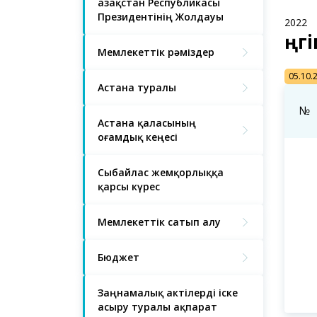
Қазақстан Республикасы
Президентінің Жолдауы
2022
Әңг
Мемлекеттік рәміздер
05.10.
Астана туралы
№
Астана қаласының
Қоғамдық кеңесі
Сыбайлас жемқорлыққа
қарсы күрес
Мемлекеттік сатып алу
Бюджет
Заңнамалық актілерді іске
асыру туралы ақпарат