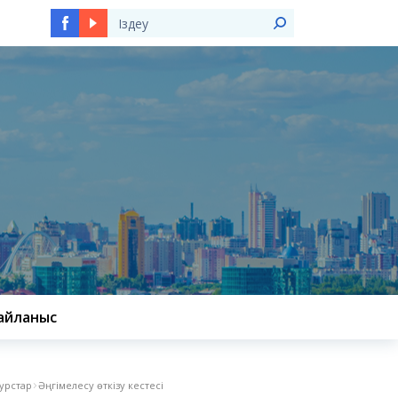
Ы
айланыс
курстар
Әңгімелесу өткізу кестесі