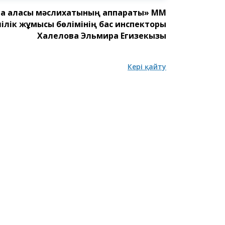
а қаласы мәслихатының аппараты
»
ММ
ілік
жұмысы
бөлімінің бас инспекторы
Халелова Эльмира Егизекқызы
Кері қайту
бағдарламаның
Астана қаласы халқының
Астана қал
назарына!
тұрғындар
қалалық м
сегізінші 
депутатта