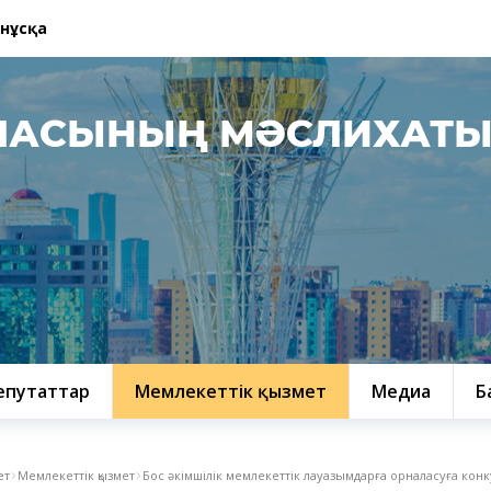
 нұсқа
ЛАСЫНЫҢ МӘСЛИХАТ
епутаттар
Мемлекеттік қызмет
Медиа
Б
ет
Мемлекеттік қызмет
Бос әкімшілік мемлекеттік лауазымдарға орналасуға кон