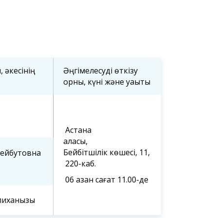
 әкесінің
Әңгімелесуді өткізу
орны, күні және уақыты
Астана
қаласы,
Бейбітшілік көшесі, 11,
Бейбутовна
220-каб.
06 қазан сағат 11.00-де
лиханқызы