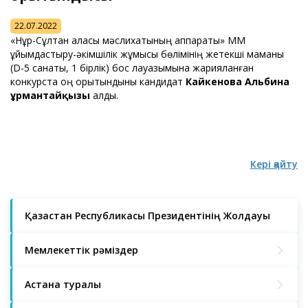
22.07.2022
«Нұр-Сұлтан қаласы мәслихатының аппараты» ММ
ұйымдастыру-әкімшілік жұмысы бөлімінің жетекші маманы
(D-5 санаты, 1 бірлік) бос лауазымына жарияланған
конкурста оң қорытындыны кандидат
Кайкенова Альбина
Құрмантайқызы
алды.
Кері қайту
Қазақстан Республикасы Президентінің Жолдауы
Мемлекеттік рәміздер
Астана туралы