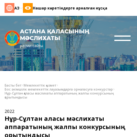
ҚАЗ
Нашар көретіндерге арналған нұсқа
АСТАНА ҚАЛАСЫНЫҢ
МӘСЛИХАТЫ
ресми сайты
Басты бет
Мемлекеттік қызмет
Бос әкімшілік мемлекеттік лауазымдарға орналасуға конкурстар
Нұр-Сұлтан қаласы мәслихаты аппаратының жалпы конкурсының
қорытындысы
2022
Нұр-Сұлтан қаласы мәслихаты
аппаратының жалпы конкурсының
қорытындысы