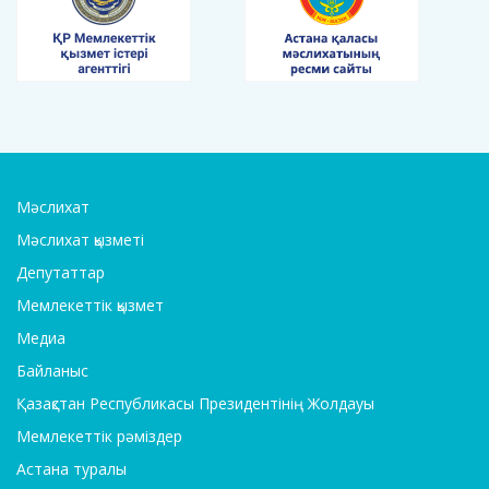
Мәслихат
Мәслихат қызметі
Депутаттар
Мемлекеттік қызмет
Медиа
Байланыс
Қазақстан Республикасы Президентінің Жолдауы
Мемлекеттік рәміздер