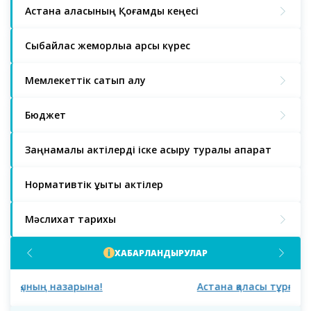
Астана қаласының Қоғамдық кеңесі
Сыбайлас жемқорлыққа қарсы күрес
Мемлекеттік сатып алу
Бюджет
Заңнамалық актілерді іске асыру туралы ақпарат
Нормативтік құқықтық актілер
Мәслихат тарихы
ХАБАРЛАНДЫРУЛАР
Астана қаласы тұрғындарының және қалалық
Аст
мәслихаттың сегізінші сайланымының